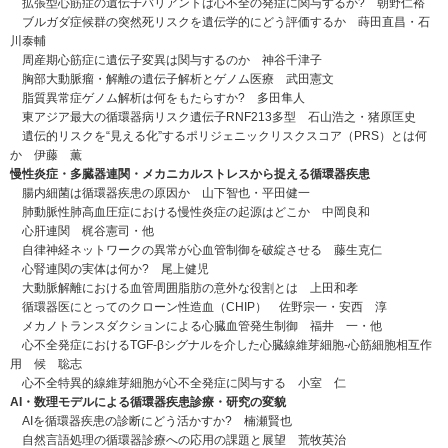
拡張型心筋症の遺伝子バリアントは心不全の発症に関与するか? 朝野仁裕
ブルガダ症候群の突然死リスクを遺伝学的にどう評価するか 蒔田直昌・石
川泰輔
周産期心筋症に遺伝子変異は関与するのか 神谷千津子
胸部大動脈瘤・解離の遺伝子解析とゲノム医療 武田憲文
脂質異常症ゲノム解析は何をもたらすか? 多田隼人
東アジア最大の循環器病リスク遺伝子RNF213多型 石山浩之・猪原匡史
遺伝的リスクを“見える化”するポリジェニックリスクスコア（PRS）とは何
か 伊藤 薫
慢性炎症・多臓器連関・メカニカルストレスから捉える循環器疾患
腸内細菌は循環器疾患の原因か 山下智也・平田健一
肺動脈性肺高血圧症における慢性炎症の起源はどこか 中岡良和
心肝連関 梶谷憲司・他
自律神経ネットワークの異常が心血管制御を破綻させる 藤生克仁
心腎連関の実体は何か? 尾上健児
大動脈解離における血管周囲脂肪の意外な役割とは 上田和孝
循環器医にとってのクローン性造血（CHIP） 佐野宗一・安西 淳
メカノトランスダクションによる心臓血管発生制御 福井 一・他
心不全発症におけるTGF-βシグナルを介した心臓線維芽細胞-心筋細胞相互作
用 候 聡志
心不全特異的線維芽細胞が心不全発症に関与する 小室 仁
AI・数理モデルによる循環器疾患診療・研究の変貌
AIを循環器疾患の診断にどう活かすか? 楠瀬賢也
自然言語処理の循環器診療への応用の課題と展望 荒牧英治