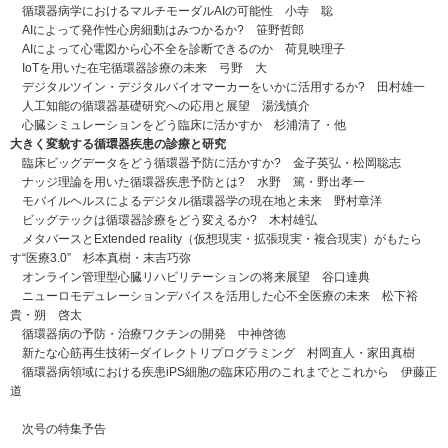
循環器病学におけるマルチモーダルAIの可能性 小寺 聡
AIによって発作性心房細動はみつかるか? 笹野哲郎
AIによって心電図から心不全を診断できるのか 荷見映理子
IoTを用いた在宅循環器診療の未来 弓野 大
デジタルツイン・デジタルバイオマーカーをいかに活用するか? 田村雄一
人工知能の循環器基礎研究への応用と展望 湯浅慎介
心臓シミュレーションをどう臨床に活かすか 杉浦清了・他
大きく変貌する循環器疾患の診療と研究
臨床ビッグデータをどう循環器予防に活かすか? 金子英弘・松岡聡志
ナッジ理論を用いた循環器疾患予防とは? 水野 篤・野出孝一
モバイルヘルスによるデジタル循環器学の現在地と未来 野村章洋
ビッグテックは循環器診療をどう変えるか? 木村雄弘
メタバースとExtended reality（仮想現実・拡張現実・複合現実）がもたら
す“医療3.0” 杉本真樹・末吉巧弥
オンライン管理型心臓リハビリテーションの将来展望 谷口達典
ニューロモデュレーションデバイスを活用した心不全医療の未来 松下裕
貴・朔 啓太
循環器病の予防・治療ワクチンの開発 中神啓徳
新たな心筋再生技術─ダイレクトリプログラミング 村岡直人・家田真樹
循環器病領域における疾患iPS細胞の臨床応用のこれまでとこれから 伊藤正
道
次号の特集予告