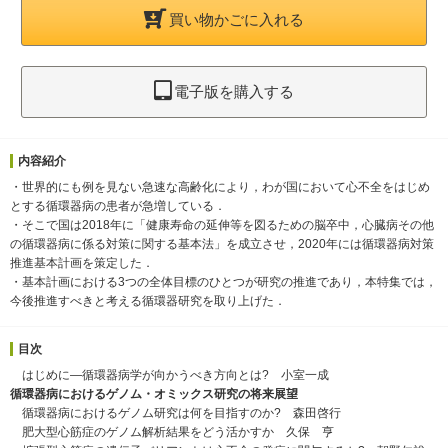
買い物かごに入れる
電子版を購入する
内容紹介
・世界的にも例を見ない急速な高齢化により，わが国において心不全をはじめ
とする循環器病の患者が急増している．
・そこで国は2018年に「健康寿命の延伸等を図るための脳卒中，心臓病その他
の循環器病に係る対策に関する基本法」を成立させ，2020年には循環器病対策
推進基本計画を策定した．
・基本計画における3つの全体目標のひとつが研究の推進であり，本特集では，
今後推進すべきと考える循環器研究を取り上げた．
目次
はじめに―循環器病学が向かうべき方向とは? 小室一成
循環器病におけるゲノム・オミックス研究の将来展望
循環器病におけるゲノム研究は何を目指すのか? 森田啓行
肥大型心筋症のゲノム解析結果をどう活かすか 久保 亨