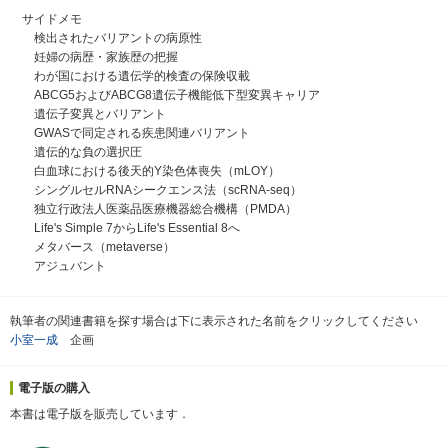
サイドメモ
検出されたバリアントの病原性
妊婦の病歴・家族歴の把握
わが国における遺伝学的検査の保険収載
ABCG5およびABCG8遺伝子機能低下型変異キャリア
遺伝子変異とバリアント
GWASで同定される疾患関連バリアント
遺伝的な負の選択圧
白血球における後天的Y染色体喪失（mLOY）
シングルセルRNAシークエンス法（scRNA-seq）
独立行政法人医薬品医療機器総合機構（PMDA）
Life's Simple 7からLife's Essential 8へ
メタバース（metaverse）
アジュバント
執筆者の関連書籍を探す場合は下に表示された名前をクリックしてください
小室一成
企画
電子版の購入
本書は電子版を販売しています．