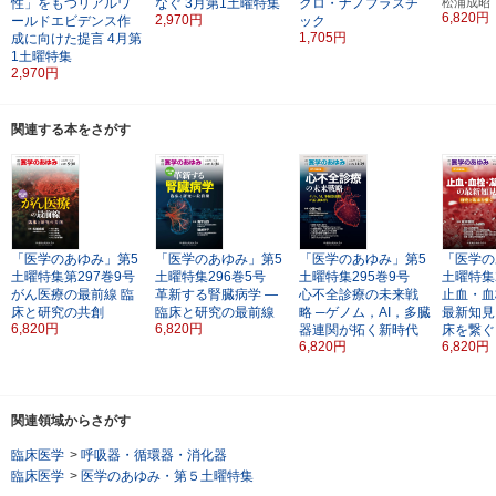
性」をもつリアルワ
なぐ
3月第1土曜特集
クロ・ナノプラスチ
松浦成昭
6,820円
2,970円
ールドエビデンス作
ック
1,705円
成に向けた提言
4月第
1土曜特集
2,970円
関連する本をさがす
「医学のあゆみ」第5
「医学のあゆみ」第5
「医学のあゆみ」第5
「医学の
土曜特集第297巻9号
土曜特集296巻5号
土曜特集295巻9号
土曜特集
がん医療の最前線
臨
革新する腎臓病学
―
心不全診療の未来戦
止血・血
床と研究の共創
臨床と研究の最前線
略
─ゲノム，AI，多臓
最新知見
6,820円
6,820円
器連関が拓く新時代
床を繋ぐ
6,820円
6,820円
関連領域からさがす
臨床医学
>
呼吸器・循環器・消化器
臨床医学
>
医学のあゆみ・第５土曜特集