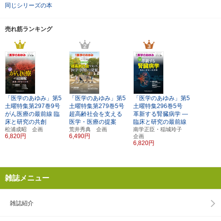
同じシリーズの本
売れ筋ランキング
「医学のあゆみ」第5
「医学のあゆみ」第5
「医学のあゆみ」第5
土曜特集第297巻9号
土曜特集第279巻5号
土曜特集296巻5号
がん医療の最前線
臨
超高齢社会を支える
革新する腎臓病学
―
床と研究の共創
医学・医療の提案
臨床と研究の最前線
松浦成昭 企画
荒井秀典 企画
南学正臣・稲城玲子
6,820円
6,490円
企画
6,820円
雑誌メニュー
雑誌紹介