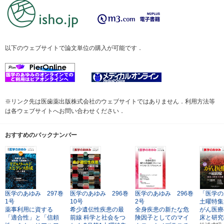
以下のウェブサイトで論文単位の購入が可能です．
※リンク先は医歯薬出版株式会社のウェブサイトではありません．利用方法等
は各ウェブサイトへお問い合わせください．
おすすめのバックナンバー
医学のあゆみ 297巻
医学のあゆみ 296巻
医学のあゆみ 296巻
「医学の
1号
10号
2号
土曜特集
薬事利用に資する
希少遺伝性疾患の最
全身疾患の新たな危
がん医療
「適合性」と「信頼
前線
科学と社会をつ
険因子としてのマイ
床と研究