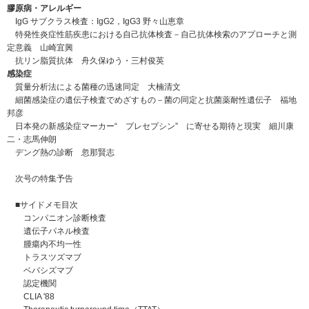
膠原病・アレルギー
IgG サブクラス検査：IgG2，IgG3 野々山恵章
特発性炎症性筋疾患における自己抗体検査－自己抗体検索のアプローチと測
定意義 山崎宜興
抗リン脂質抗体 舟久保ゆう・三村俊英
感染症
質量分析法による菌種の迅速同定 大楠清文
細菌感染症の遺伝子検査でめざすもの－菌の同定と抗菌薬耐性遺伝子 福地
邦彦
日本発の新感染症マーカー“ プレセプシン” に寄せる期待と現実 細川康
二・志馬伸朗
デング熱の診断 忽那賢志
次号の特集予告
■サイドメモ目次
コンパニオン診断検査
遺伝子パネル検査
腫瘍内不均一性
トラスツズマブ
ベバシズマブ
認定機関
CLIA '88