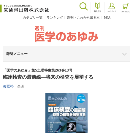
カテゴリ一覧
ランキング
新刊・これから出る本
雑誌
雑誌メニュー
「医学のあゆみ」第5土曜特集第263巻13号
臨床検査の最前線―将来の検査を展望する
矢冨裕
企画