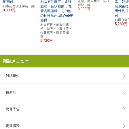
監修／南里和秀・関根
動画付
わゆる乳腺症，線維
常，妊娠
智紀 編
日本超音波医学会 編
腺腫，葉状腫瘍，乳
豊胸術後
8,800円
8,800円
管内乳頭腫，その他
男性乳房
の良性疾患 編
Web動
付
画付
前田奈緒
5,280円
村田有也・前田奈緒
子 編著／小暮洋美・
佐藤恵美・藤沢美樹
著
5,720円
雑誌メニュー
雑誌紹介
最新号
次号予告
定期購読