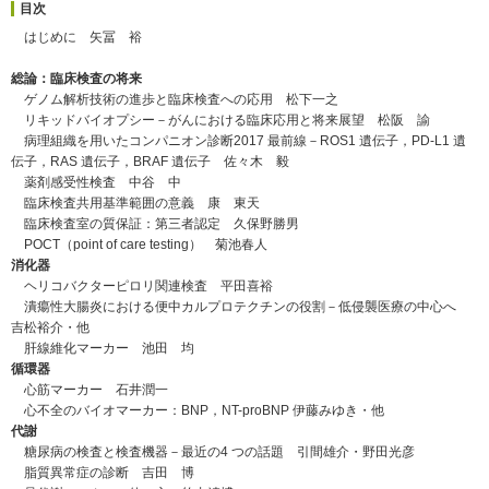
目次
はじめに 矢冨 裕
総論：臨床検査の将来
ゲノム解析技術の進歩と臨床検査への応用 松下一之
リキッドバイオプシー－がんにおける臨床応用と将来展望 松阪 諭
病理組織を用いたコンパニオン診断2017 最前線－ROS1 遺伝子，PD-L1 遺
伝子，RAS 遺伝子，BRAF 遺伝子 佐々木 毅
薬剤感受性検査 中谷 中
臨床検査共用基準範囲の意義 康 東天
臨床検査室の質保証：第三者認定 久保野勝男
POCT（point of care testing） 菊池春人
消化器
ヘリコバクターピロリ関連検査 平田喜裕
潰瘍性大腸炎における便中カルプロテクチンの役割－低侵襲医療の中心へ
吉松裕介・他
肝線維化マーカー 池田 均
循環器
心筋マーカー 石井潤一
心不全のバイオマーカー：BNP，NT-proBNP 伊藤みゆき・他
代謝
糖尿病の検査と検査機器－最近の4 つの話題 引間雄介・野田光彦
脂質異常症の診断 吉田 博