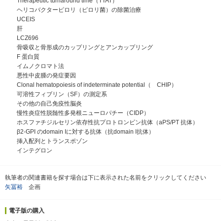
Therapeutic turnaround time（TTAT）
ヘリコバクターピロリ（ピロリ菌）の除菌治療
UCEIS
肝
LCZ696
骨吸収と骨形成のカップリングとアンカップリング
F 蛋白質
イムノクロマト法
悪性中皮腫の発症要因
Clonal hematopoiesis of indeterminate potential（ CHIP）
可溶性フィブリン（SF）の測定系
その他の自己免疫性脳炎
慢性炎症性脱髄性多発根ニューロパチー（CIDP）
ホスファチジルセリン依存性抗プロトロンビン抗体（aPS/PT 抗体）
β2-GPI のdomain Iに対する抗体（抗domain I抗体）
挿入配列とトランスポゾン
インテグロン
執筆者の関連書籍を探す場合は下に表示された名前をクリックしてください
矢冨裕
企画
電子版の購入