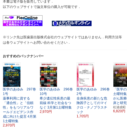
本書は電子版を販売しています．
以下のウェブサイトで論文単位の購入が可能です．
※リンク先は医歯薬出版株式会社のウェブサイトではありません．利用方法等
は各ウェブサイトへお問い合わせください．
おすすめのバックナンバー
医学のあゆみ 297巻
医学のあゆみ 296巻
医学のあゆみ 296巻
「医学の
1号
10号
2号
土曜特集
薬事利用に資する
希少遺伝性疾患の最
全身疾患の新たな危
がん医療
「適合性」と「信頼
前線
科学と社会をつ
険因子としてのマイ
床と研究
性」をもつリアルワ
なぐ
3月第1土曜特集
クロ・ナノプラスチ
松浦成昭
6,820円
2,970円
ールドエビデンス作
ック
1,705円
成に向けた提言
4月第
1土曜特集
2,970円