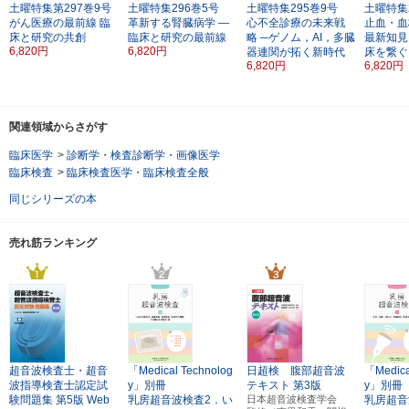
土曜特集第297巻9号
土曜特集296巻5号
土曜特集295巻9号
土曜特集
がん医療の最前線
臨
革新する腎臓病学
―
心不全診療の未来戦
止血・血
床と研究の共創
臨床と研究の最前線
略
─ゲノム，AI，多臓
最新知見
6,820円
6,820円
器連関が拓く新時代
床を繋ぐ
6,820円
6,820円
関連領域からさがす
臨床医学
>
診断学・検査診断学・画像医学
臨床検査
>
臨床検査医学・臨床検査全般
同じシリーズの本
売れ筋ランキング
超音波検査士・超音
「Medical Technolog
日超検 腹部超音波
「Medica
波指導検査士認定試
y」別冊
テキスト
第3版
y」別冊
験問題集
第5版
Web
乳房超音波検査2．い
日本超音波検査学会
乳房超音