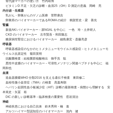
骨代謝マーカーの使い方 竹内靖博
ビタミンD 不足・欠乏の診断－血清25（OH）D 測定の意義 岡崎 亮
内分泌・生殖器
乳がん・卵巣がんのゲノム医療 菅野康吉
卵巣癌のバイオマーカーであるROMA の紹介 鶴賀哲史・梁 善光
腎臓
新規AKI バイオマーカー－尿NGAL を中心に 一色 玲・土井研人
CKD のバイオマーカー 古市賢吾・和田隆志
糖尿病性腎症におけるバイオマーカー 細島康宏・斎藤亮彦
呼吸器
呼吸器感染症のなかのヒトメタニューモウイルス感染症－ヒトメタニューモ
ウイルス抗原定性 菊田英明
抗酸菌検査：結核菌群核酸検出 御手洗 聡
悪性中皮腫のバイオマーカー－可溶性メソテリン関連ペプチドを中心に 福
岡和也
血液
造血器腫瘍WHO 分類2016 を支える遺伝子検査 東田修二
血栓性微小血管症（TMA）の検査 髙蓋寿朗
ヘパリン起因性血小板減少症（HIT）診断の最新検査－病態から理解する 安
本篤史・矢冨 裕
DIC の新しい診断基準－臨床検査の重要性 窓岩清治
神経
神経疾患における自己抗体 鈴木秀和・楠 進
アルツハイマー型認知症のバイオマーカー 池内 健