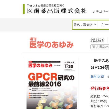
カテゴリ一
雑誌紹介
「医学のあ
GPCR
飯利太朗
発行時参考価
総頁数：292
判型：B5判
発行年月：20