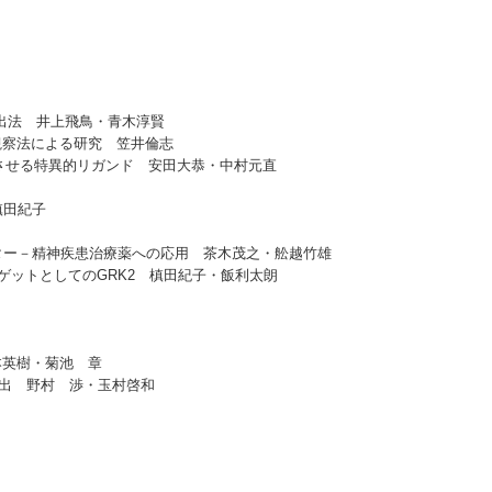
検出法 井上飛鳥・青木淳賢
観察法による研究 笠井倫志
させる特異的リガンド 安田大恭・中村元直
槙田紀子
ー－精神疾患治療薬への応用 茶木茂之・舩越竹雄
ットとしてのGRK2 槙田紀子・飯利太朗
山本英樹・菊池 章
検出 野村 渉・玉村啓和