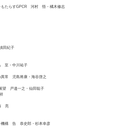
もたらすGPCR 河村 悟・橘木修志
槙田紀子
島 至・中川祐子
異常 児島将康・海谷啓之
展望 戸邉一之・仙田聡子
祥
藤 亮
機構 告 恭史郎・杉本幸彦