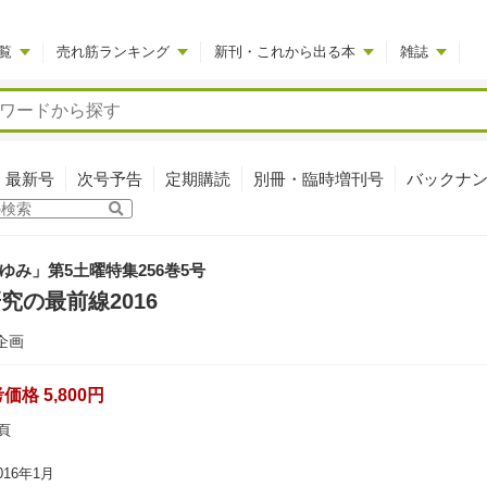
覧
売れ筋ランキング
新刊・これから出る本
雑誌
最新号
次号予告
定期購読
別冊・臨時増刊号
バックナ
ゆみ」第5土曜特集256巻5号
研究の最前線2016
企画
格 5,800円
頁
16年1月