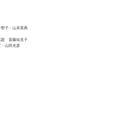
ー聖子・山末英典
話題 斎藤祐見子
宜・山田光彦