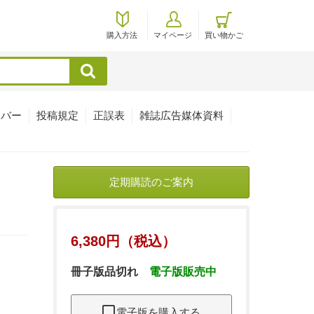
購入方法
マイページ
買い物かご
検索
ンバー
投稿規定
正誤表
雑誌広告媒体資料
定期購読のご案内
6,380円（税込）
冊子版品切れ
電子版販売中
電子版を購入する