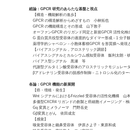
総論：GPCR 研究のあらたな基盤と視点
【構造・機能解析の進歩】
GPCR の構造解析からめざすもの 小林拓也
GPCR の機能構造とその形成 山下敦子
オーファンGPCR のリガンド同定と新規GPCR 活性化
G 蛋白質共役型受容体の過渡的なダイマー形成－1 分子
薬理学的シャペロン－小胞体蓄積GPCR を形質膜へ発現
【バイアスシグナル，アロステリック調節】
バイアスシグナルとカルシウム感知受容体 飯利太朗・
バイアス型シグナル 黒瀬 等
代謝型グルタミン酸受容体のアロステリックモジュレータ
βアドレナリン受容体の脱感作制御－ニトロシル化のターゲ
各論：GPCR 機能の新展開
【癌・増殖・発生】
Wnt シグナルにおけるFrizzled 受容体の活性化機構 
多価型CXCR4 リガンドの創製と癌細胞イメージング・
Gq 変異とメラノーマ 門野岳史
Gβ変異とがん 依田成玄
【感覚】
嗅覚受容体と鋤鼻受容体 伊原さよ子・東原和成