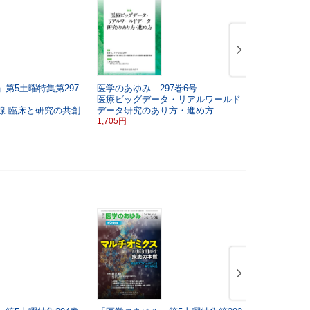
第5土曜特集第297
医学のあゆみ 297巻6号
医学のあゆみ
医療ビッグデータ・リアルワールド
ファージ療
線
臨床と研究の共創
データ研究のあり方・進め方
開
基礎・臨
1,705円
合レビュー
1,705円