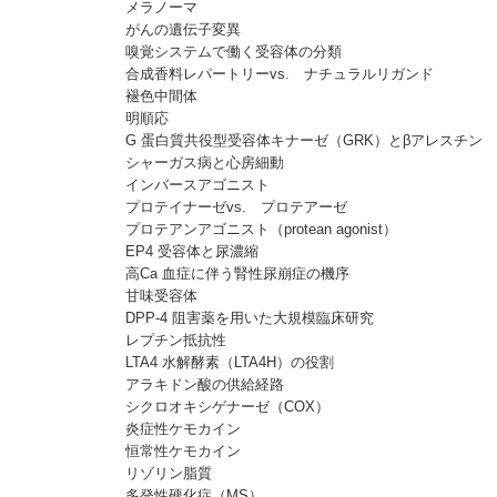
メラノーマ
がんの遺伝子変異
嗅覚システムで働く受容体の分類
合成香料レパートリーvs. ナチュラルリガンド
褪色中間体
明順応
G 蛋白質共役型受容体キナーゼ（GRK）とβアレスチン
シャーガス病と心房細動
インバースアゴニスト
プロテイナーゼvs. プロテアーゼ
プロテアンアゴニスト（protean agonist）
EP4 受容体と尿濃縮
高Ca 血症に伴う腎性尿崩症の機序
甘味受容体
DPP-4 阻害薬を用いた大規模臨床研究
レプチン抵抗性
LTA4 水解酵素（LTA4H）の役割
アラキドン酸の供給経路
シクロオキシゲナーゼ（COX）
炎症性ケモカイン
恒常性ケモカイン
リゾリン脂質
多発性硬化症（MS）