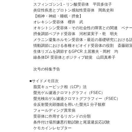
スフィンゴシン1－リン酸受容体 平田多佳子
炎症性疾患とプロトン感知性受容体 岡島史和
【精神・神経・睡眠・摂食】
オレキシン受容体 櫻井 武
オキシトシン受容体－その社会性の障害との関連 ベナ
摂食調節ペプチド受容体 河村菜実子・乾 明夫
メラニン凝集ホルモン受容体－最近の基礎研究における
情動調節における各種オピオイド受容体の役割 斎藤顕
生体リズムを調節するGPCR 土居雅夫・岡村 均
線条体D
2
受容体とポジティブ錯覚 山田真希子
次号の特集予告
■サイドメモ目次
脂質キュービック相（LCP）法
螢光ゲル濾過クロマトグラフィ（FSEC）
螢光検出ゲル濾過クロマトグフラフィー（FSEC）
全反射螢光顕微鏡を用いた螢光1 分子観察
フォールディング異常病
受容体に作用するリガンドの分類
条件付け場所嫌悪行動試験と尾退避反応試験
ケモカインレセプター