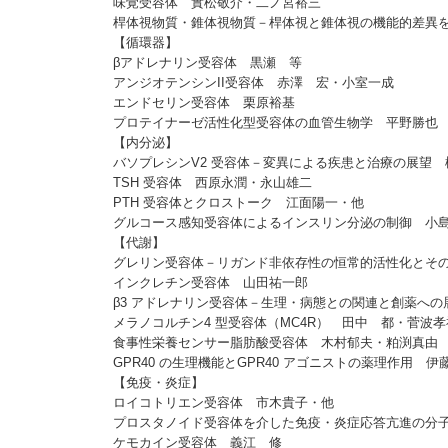
味覚受容体 實松敬介・二ノ宮裕三
桿体視物質・錐体視物質－桿体視と錐体視の機能的差異を
【循環器】
βアドレナリン受容体 黒瀬 等
アンジオテンシンII受容体 赤澤 宏・小室一成
エンドセリン受容体 栗原裕基
プロテイナーゼ活性化型受容体の血管生物学 平野勝也
【内分泌】
バソプレシンV2 受容体－変異による疾患と治療の展望 
TSH 受容体 西原永潤・永山雄二
PTH 受容体とクロストーク 江面陽一・他
グルコース感知受容体によるインスリン分泌の制御 小
【代謝】
グレリン受容体－リガンド非依存性の恒常的活性化とその
インクレチン受容体 山田祐一郎
β3 アドレナリン受容体－生理・病態との関連と創薬への
メラノコルチン4 型受容体（MC4R） 田中 都・菅波孝
食事性栄養センサー脂肪酸受容体 木村郁夫・粕渕真由
GPR40 の生理機能とGPR40 アゴニストの薬理作用 伊
【免疫・炎症】
ロイコトリエン受容体 市木貴子・他
プロスタノイド受容体を介した免疫・炎症応答亢進の分子
ケモカイン受容体 義江 修