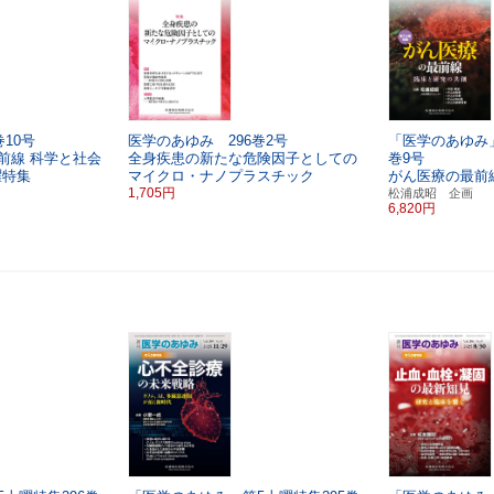
10号
医学のあゆみ 296巻2号
「医学のあゆみ」
前線
科学と社会
全身疾患の新たな危険因子としての
巻9号
曜特集
マイクロ・ナノプラスチック
がん医療の最前
1,705円
松浦成昭 企画
6,820円