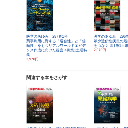
医学のあゆみ 297巻1号
医学のあゆみ 296巻
薬事利用に資する「適合性」と「信
希少遺伝性疾患の最
頼性」をもつリアルワールドエビデ
をつなぐ
3月第1土
ンス作成に向けた提言
4月第1土曜特
2,970円
集
2,970円
関連する本をさがす