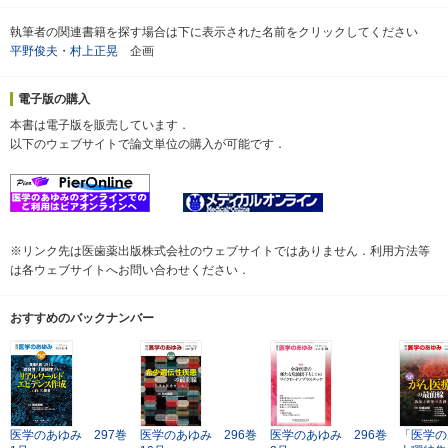
執筆者の関連書籍を探す場合は下に表示された名前をクリックしてください
平野俊夫
・
村上正晃
企画
電子版の購入
本書は電子版を販売しています．
以下のウェブサイトで論文単位の購入が可能です．
※リンク先は医歯薬出版株式会社のウェブサイトではありません．利用方法等
は各ウェブサイトへお問い合わせください．
おすすめのバックナンバー
医学のあゆみ 297巻
医学のあゆみ 296巻
医学のあゆみ 296巻
「医学の