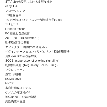
STAP-2の免疫系における多彩な機能
early IL-4
プロセッシング
Toll様受容体
Treg分化におけるマスター制御遺伝子Foxp3
Th1とTh2
Lineage maker
B-1細胞と自然抗体
Act1（NF－κB activator 1）
IL-15受容体の概要
エフェクターT細胞の生体内分布
ペグインターフェロン＋リバビリン 48週併用療法
免疫不全症の易感染症状
SOCS（suppressor of cytokine signaling）
制御性T細胞（Regulatory T-cells：Treg）
マクロファージ
血管Tip細胞
ECM sleeve
M-CSF
虚血性網膜症モデル
ゲノムの守護神p53
神経Behc ， et病の病型
悪性胸膜中皮腫