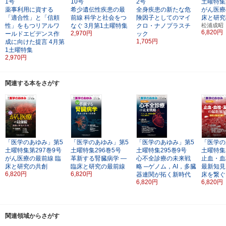
1号
10号
2号
土曜特集
薬事利用に資する
希少遺伝性疾患の最
全身疾患の新たな危
がん医療
「適合性」と「信頼
前線
科学と社会をつ
険因子としてのマイ
床と研究
性」をもつリアルワ
なぐ
3月第1土曜特集
クロ・ナノプラスチ
松浦成昭
6,820円
2,970円
ールドエビデンス作
ック
1,705円
成に向けた提言
4月第
1土曜特集
2,970円
関連する本をさがす
「医学のあゆみ」第5
「医学のあゆみ」第5
「医学のあゆみ」第5
「医学の
土曜特集第297巻9号
土曜特集296巻5号
土曜特集295巻9号
土曜特集
がん医療の最前線
臨
革新する腎臓病学
―
心不全診療の未来戦
止血・血
床と研究の共創
臨床と研究の最前線
略
─ゲノム，AI，多臓
最新知見
6,820円
6,820円
器連関が拓く新時代
床を繋ぐ
6,820円
6,820円
関連領域からさがす