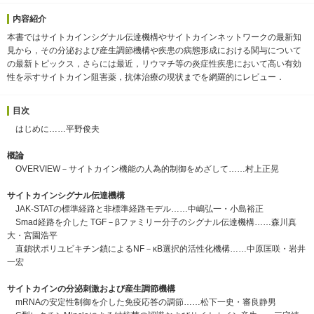
内容紹介
本書ではサイトカインシグナル伝達機構やサイトカインネットワークの最新知
見から，その分泌および産生調節機構や疾患の病態形成における関与について
の最新トピックス，さらには最近，リウマチ等の炎症性疾患において高い有効
性を示すサイトカイン阻害薬，抗体治療の現状までを網羅的にレビュー．
目次
はじめに……平野俊夫
概論
OVERVIEW－サイトカイン機能の人為的制御をめざして……村上正晃
サイトカインシグナル伝達機構
JAK-STATの標準経路と非標準経路モデル……中嶋弘一・小島裕正
Smad経路を介した TGF－βファミリー分子のシグナル伝達機構……森川真
大・宮園浩平
直鎖状ポリユビキチン鎖によるNF－κB選択的活性化機構……中原匡咲・岩井
一宏
サイトカインの分泌刺激および産生調節機構
mRNAの安定性制御を介した免疫応答の調節……松下一史・審良静男