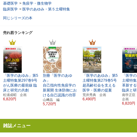
基礎医学
>
免疫学・微生物学
臨床医学
>
医学のあゆみ・第５土曜特集
同じシリーズの本
売れ筋ランキング
「医学のあゆみ」第5
別冊「医学のあゆ
「医学のあゆみ」第5
「医学の
土曜特集第297巻9号
み」
土曜特集第279巻5号
土曜特集
がん医療の最前線
臨
自己指向性免疫学の
超高齢社会を支える
革新する
床と研究の共創
新展開
生体防御にお
医学・医療の提案
臨床と研
松浦成昭 企画
ける自己認識の功罪
荒井秀典 企画
南学正
6,820円
6,490円
企画
山﨑晶 編
6,820円
5,720円
雑誌メニュー