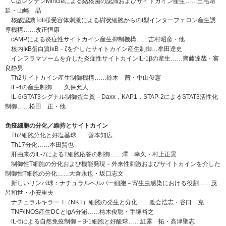
C型レクチンMincleによる結核菌の認識およびサイトカイン産生……三宅靖
延・山崎 晶
核酸認識Toll様受容体刺激による樹状細胞からのI型インターフェロン産生誘
導機構……改正恒康
cAMPによる炎症性サイトカイン産生抑制機構……吉村昭彦・他
核内IκB蛋白質IκB－ζを介したサイトカイン産生制御…牟田達史
インフラマソームを介した炎症性サイトカインIL-1βの産生……齊藤達哉・審
良静男
Th2サイトカイン産生制御機構……鈴木 茜・中山俊憲
IL-4の産生制御……久保允人
IL-6/STAT3シグナル制御蛋白質－Daxx，KAP1，STAP-2によるSTAT3活性化
制御……松田 正・他
免疫細胞の分化／維持とサイトカイン
Th2細胞分化と好塩基球……善本知広
Th17分化……本田賢也
肝由来のIL-7によるT細胞応答の制御……澤 幸久・村上正晃
制御性T細胞の分化および機能発現－外来性刺激およびサイトカインを介した
制御性T細胞の分化……大倉永也・坂口志文
新しいリンパ球：ナチュラルヘルパー細胞－寄生虫感染における役割……茂
呂和世・小安重夫
ナチュラルキラー T（NKT）細胞の発生と分化……渡会浩志・谷口 克
TNF/iNOS産生DCとIgA分泌……樗木俊聡・手塚裕之
IL-5による自然免疫制御－B-1細胞と好酸球……紅露 拓・高津聖志