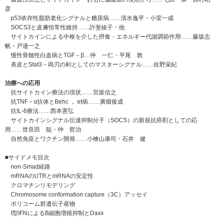
彦
p53依存性脂肪老化シグナルと糖尿病……清水逸平・小室一成
SOCS3と皮膚恒常性維持……許斐綾子・他
サイトカインによる中枢を介した摂食・エネルギー代謝調節作用……藤坂志
帆・戸邉一之
慢性骨髄性白血病とTGF－β…仲 一仁・平尾 敦
表皮とStat3－両刃の剣としてのマスターシグナル……佐野栄紀
治療への応用
抗サイトカイン療法の現状……宮坂信之
抗TNF－α抗体とBehc ， et病……廣畑俊成
抗IL-6療法……西本憲弘
サイトカインシグナル伝達抑制分子（SOCS）の新規抗癌剤としての応
用……世良田 聡・仲 哲治
自然免疫とワクチン開発……小檜山康司・石井 健
■サイドメモ目次
non-Smad経路
mRNAのUTRとmRNAの安定性
クロマチンリモデリング
Chromosome conformation capture（3C）アッセイ
ポリコーム群遺伝子産物
I型IFNによるB細胞増殖抑制とDaxx