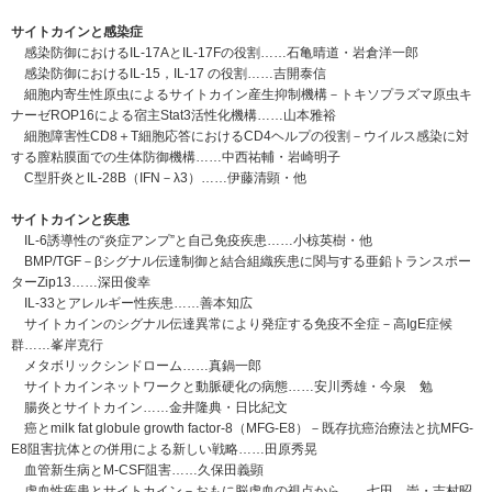
サイトカインと感染症
感染防御におけるIL-17AとIL-17Fの役割……石亀晴道・岩倉洋一郎
感染防御におけるIL-15，IL-17 の役割……吉開泰信
細胞内寄生性原虫によるサイトカイン産生抑制機構－トキソプラズマ原虫キ
ナーゼROP16による宿主Stat3活性化機構……山本雅裕
細胞障害性CD8＋T細胞応答におけるCD4ヘルプの役割－ウイルス感染に対
する膣粘膜面での生体防御機構……中西祐輔・岩崎明子
C型肝炎とIL-28B（IFN－λ3）……伊藤清顕・他
サイトカインと疾患
IL-6誘導性の“炎症アンプ”と自己免疫疾患……小椋英樹・他
BMP/TGF－βシグナル伝達制御と結合組織疾患に関与する亜鉛トランスポー
ターZip13……深田俊幸
IL-33とアレルギー性疾患……善本知広
サイトカインのシグナル伝達異常により発症する免疫不全症－高IgE症候
群……峯岸克行
メタボリックシンドローム……真鍋一郎
サイトカインネットワークと動脈硬化の病態……安川秀雄・今泉 勉
腸炎とサイトカイン……金井隆典・日比紀文
癌とmilk fat globule growth factor-8（MFG-E8）－既存抗癌治療法と抗MFG-
E8阻害抗体との併用による新しい戦略……田原秀晃
血管新生病とM-CSF阻害……久保田義顕
虚血性疾患とサイトカイン－おもに脳虚血の視点から……七田 崇・吉村昭