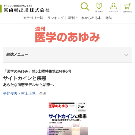
カテゴリ一覧
ランキング
新刊・これから出る本
雑誌
雑誌メニュー
「医学のあゆみ」第5土曜特集第234巻5号
サイトカインと疾患
あらたな病態モデルから治療へ
平野俊夫
・
村上正晃
企画