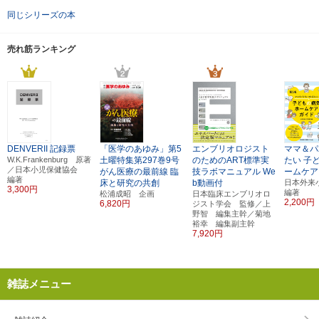
同じシリーズの本
売れ筋ランキング
DENVERII 記録票
「医学のあゆみ」第5
エンブリオロジスト
ママ＆パ
W.K.Frankenburg 原著
土曜特集第297巻9号
のためのART標準実
たい
子
／日本小児保健協会
がん医療の最前線
臨
技ラボマニュアル
We
ームケア
編著
床と研究の共創
b動画付
日本外
3,300円
編著
松浦成昭 企画
日本臨床エンブリオロ
2,200円
6,820円
ジスト学会 監修／上
野智 編集主幹／菊地
裕幸 編集副主幹
7,920円
雑誌メニュー