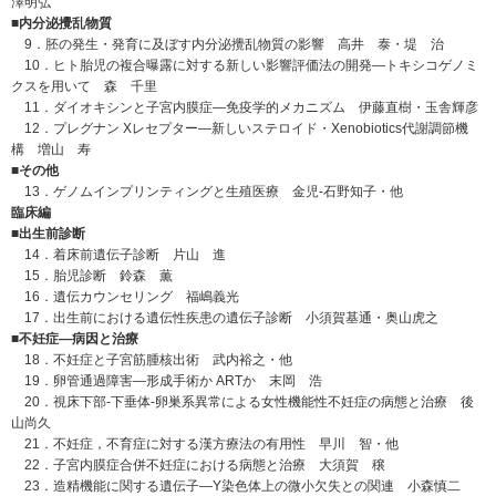
澤明弘
■内分泌攪乱物質
9．胚の発生・発育に及ぼす内分泌攪乱物質の影響 高井 泰・堤 治
10．ヒト胎児の複合曝露に対する新しい影響評価法の開発―トキシコゲノミ
クスを用いて 森 千里
11．ダイオキシンと子宮内膜症―免疫学的メカニズム 伊藤直樹・玉舎輝彦
12．プレグナン Xレセプター―新しいステロイド・Xenobiotics代謝調節機
構 増山 寿
■その他
13．ゲノムインプリンティングと生殖医療 金児-石野知子・他
臨床編
■出生前診断
14．着床前遺伝子診断 片山 進
15．胎児診断 鈴森 薫
16．遺伝カウンセリング 福嶋義光
17．出生前における遺伝性疾患の遺伝子診断 小須賀基通・奥山虎之
■不妊症―病因と治療
18．不妊症と子宮筋腫核出術 武内裕之・他
19．卵管通過障害―形成手術か ARTか 末岡 浩
20．視床下部-下垂体-卵巣系異常による女性機能性不妊症の病態と治療 後
山尚久
21．不妊症，不育症に対する漢方療法の有用性 早川 智・他
22．子宮内膜症合併不妊症における病態と治療 大須賀 穣
23．造精機能に関する遺伝子―Y染色体上の微小欠失との関連 小森慎二