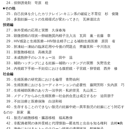
24．排卵誘発剤 苛原 稔
■その他
25．自己抗体を介したカリクレイン-キニン系の破綻と不育症 杉 俊隆
26．多胎妊娠―ヒトの生殖様式が変わってきた 瓦林達比古
技術編
27．体外受精の応用と実際 久保春海
28．顕微授精の現状―卵細胞質内精子注入法 瓦田 薫・佐藤 章
29．HIV感染と生殖医療―HIV除去精子による補助生殖医療 原田 省
30．胚凍結―凍結の臨床応用や今後の問題点 齊藤英和・中川浩次
31．胚盤胞移植法 高橋克彦
32．未成熟卵子のレスキュー法 田中 温
33．補助ハッチングによる妊娠―補助ハッチングの実際 矢野浩史
34．内視鏡下手術―不妊症における腹腔鏡・子宮鏡・卵管鏡 西井 修
社会編
35．生殖医療の研究面における倫理 青野由利
36．生殖医療におけるコーディネーションの必要性 藤間芳郎・矢内原 巧
37．生殖補助医療のあり方―法学的・私的管見 丸山英二
38．メディアからみた生殖医療―社会的合意は成立するか 迫田朋子
39．不妊治療と医療保険 白須和裕
40．生存することのできない胎児の妊娠中絶―異常胎児の妊娠にどう対応す
るのか 新家 薫
41．胎児の細胞移植・臓器移植 福嶌教偉
42．非配偶者間の体外受精と代理懐胎―匿名性と出自を知る権利 吉村■典
43．海外におけるヒトへのクローン技術の適用状況 館林牧子