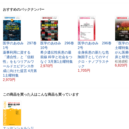
おすすめのバックナンバー
医学のあゆみ 297巻
医学のあゆみ 296巻
医学のあゆみ 296巻
「医学の
1号
10号
2号
土曜特集
薬事利用に資する
希少遺伝性疾患の最
全身疾患の新たな危
がん医療
「適合性」と「信頼
前線
科学と社会をつ
険因子としてのマイ
床と研究
性」をもつリアルワ
なぐ
3月第1土曜特集
クロ・ナノプラスチ
松浦成昭
6,820円
2,970円
ールドエビデンス作
ック
1,705円
成に向けた提言
4月第
1土曜特集
2,970円
この商品を買った人はこんな商品も買っています
エッセンシャルシリ