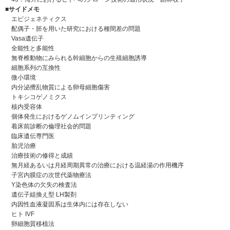
■サイドメモ
エピジェネティクス
配偶子・胚を用いた研究における種間差の問題
Vasa遺伝子
全能性と多能性
無脊椎動物にみられる幹細胞からの生殖細胞誘導
細胞系列の互換性
微小環境
内分泌攪乱物質による卵母細胞傷害
トキシコゲノミクス
核内受容体
個体発生におけるゲノムインプリンティング
着床前診断の倫理社会的問題
臨床遺伝専門医
胎児治療
治療技術の修得と成績
無月経あるいは月経周期異常の治療における温経湯の作用機序
子宮内膜症の次世代薬物療法
Y染色体の欠失の検査法
遺伝子組換え型 LH製剤
内因性血液凝固系は生体内には存在しない
ヒト IVF
卵細胞質移植法