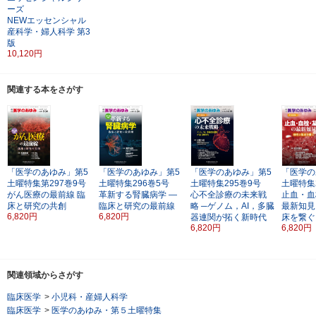
ーズ
NEWエッセンシャル
産科学・婦人科学
第3
版
10,120円
関連する本をさがす
「医学のあゆみ」第5
「医学のあゆみ」第5
「医学のあゆみ」第5
「医学の
土曜特集第297巻9号
土曜特集296巻5号
土曜特集295巻9号
土曜特集
がん医療の最前線
臨
革新する腎臓病学
―
心不全診療の未来戦
止血・血
床と研究の共創
臨床と研究の最前線
略
─ゲノム，AI，多臓
最新知見
6,820円
6,820円
器連関が拓く新時代
床を繋ぐ
6,820円
6,820円
関連領域からさがす
臨床医学
>
小児科・産婦人科学
臨床医学
>
医学のあゆみ・第５土曜特集