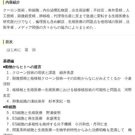
内容紹介
クーロン技術，幹細胞，内分泌攪乱物質，出生前診断，不妊症，体外受精，人
工授精，顕微鏡受精，肺移植，代理母出産に至まで急速に変転する生殖医療を
研究面だけでなく，倫理面も含め解説．生殖医療の問題点を他領域の医師，法
医学者，メディア関係の方々からの協力によりまとめた．
目次
はじめに 堤 治
基礎編
■動物からヒトへの提言
1．クローン技術の現状と課題 細井美彦
2．顕微授精と核移植クローン技術―その比較からなにがみえてくるか 小倉
淳郎
3．核移植と生殖医療―生殖医療における核移植技術の可能性と問題点 河野
友宏
4．卵巣組織の凍結保存 杉本実紀・他
■幹細胞
5．ES細胞と生殖医療 野瀬俊明
6．ES細胞と再生医療 末盛博文
7．ES細胞の多能性を維持する分子機構 小川和也・丹羽仁史
8．間葉系幹細胞と生殖医療―生物学的特性からみた治療戦略を意識して 梅