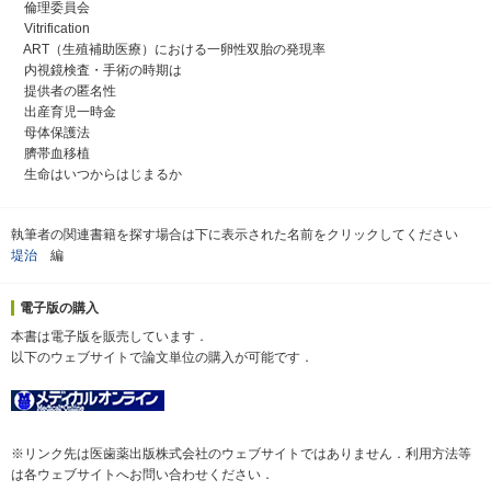
倫理委員会
Vitrification
ART（生殖補助医療）における一卵性双胎の発現率
内視鏡検査・手術の時期は
提供者の匿名性
出産育児一時金
母体保護法
臍帯血移植
生命はいつからはじまるか
執筆者の関連書籍を探す場合は下に表示された名前をクリックしてください
堤治
編
電子版の購入
本書は電子版を販売しています．
以下のウェブサイトで論文単位の購入が可能です．
※リンク先は医歯薬出版株式会社のウェブサイトではありません．利用方法等
は各ウェブサイトへお問い合わせください．