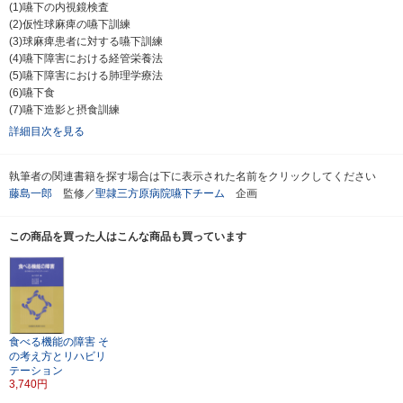
(1)嚥下の内視鏡検査
(2)仮性球麻痺の嚥下訓練
(3)球麻痺患者に対する嚥下訓練
(4)嚥下障害における経管栄養法
(5)嚥下障害における肺理学療法
(6)嚥下食
(7)嚥下造影と摂食訓練
詳細目次を見る
執筆者の関連書籍を探す場合は下に表示された名前をクリックしてください
藤島一郎
監修／
聖隷三方原病院嚥下チーム
企画
この商品を買った人はこんな商品も買っています
食べる機能の障害
そ
の考え方とリハビリ
テーション
3,740円