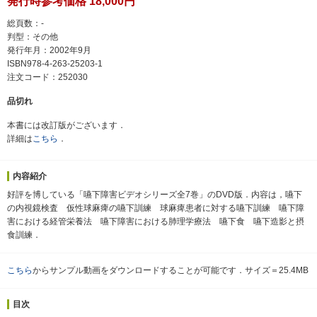
発行時参考価格 18,000円
総頁数：-
判型：その他
発行年月：2002年9月
ISBN978-4-263-25203-1
注文コード：252030
品切れ
本書には改訂版がございます．
詳細は
こちら
．
内容紹介
好評を博している「嚥下障害ビデオシリーズ全7巻」のDVD版．内容は，嚥下
の内視鏡検査 仮性球麻痺の嚥下訓練 球麻痺患者に対する嚥下訓練 嚥下障
害における経管栄養法 嚥下障害における肺理学療法 嚥下食 嚥下造影と摂
食訓練．
こちら
からサンプル動画をダウンロードすることが可能です．サイズ＝25.4MB
目次