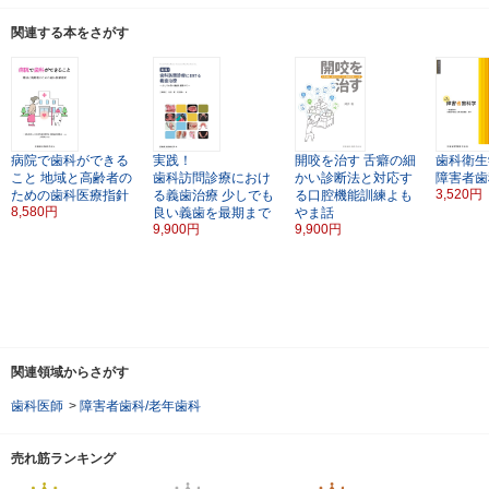
関連する本をさがす
病院で歯科ができる
実践！
開咬を治す
舌癖の細
歯科衛生
こと
地域と高齢者の
歯科訪問診療におけ
かい診断法と対応す
障害者歯
3,520円
ための歯科医療指針
る義歯治療
少しでも
る口腔機能訓練よも
8,580円
良い義歯を最期まで
やま話
9,900円
9,900円
関連領域からさがす
歯科医師
>
障害者歯科/老年歯科
売れ筋ランキング