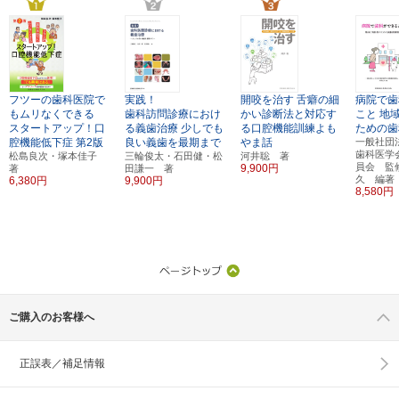
フツーの歯科医院で
実践！
開咬を治す
舌癖の細
病院で歯
もムリなくできる
歯科訪問診療におけ
かい診断法と対応す
こと
地
スタートアップ！口
る義歯治療
少しでも
る口腔機能訓練よも
ための歯
腔機能低下症
第2版
良い義歯を最期まで
やま話
一般社団
歯科医学
松島良次・塚本佳子
三輪俊太・石田健・松
河井聡 著
員会 監
9,900円
著
田謙一 著
久 編著
6,380円
9,900円
8,580円
ご購入のお客様へ
正誤表／補足情報