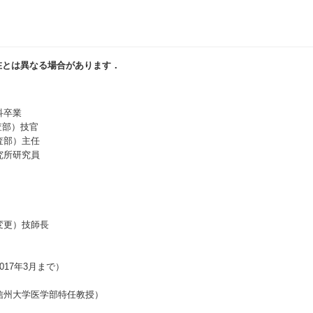
在とは異なる場合があります．
科卒業
査部）技官
査部）主任
究所研究員
変更）技師長
17年3月まで）
信州大学医学部特任教授）