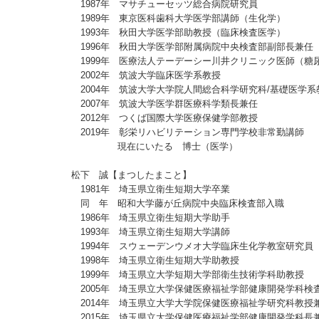
1987年 マサチューセッツ総合病院研究員
1989年 東京医科歯科大学医学部講師（生化学）
1993年 秋田大学医学部助教授（臨床検査医学）
1996年 秋田大学医学部附属病院中央検査部副部長兼任
1999年 医療法人テーデーシー川井クリニック医師（糖
2002年 筑波大学臨床医学系教授
2004年 筑波大学大学院人間総合科学研究科/基礎医学系
2007年 筑波大学医学群医療科学類長兼任
2012年 つくば国際大学医療保健学部教授
2019年 彰栄リハビリテーション専門学校非常勤講師
現在にいたる 博士（医学）
松下 誠【まつしたまこと】
1981年 埼玉県立衛生短期大学卒業
同 年 昭和大学藤が丘病院中央臨床検査部入職
1986年 埼玉県立衛生短期大学助手
1993年 埼玉県立衛生短期大学講師
1994年 スウェーデンウメオ大学臨床生化学教室研究員
1998年 埼玉県立衛生短期大学助教授
1999年 埼玉県立大学短期大学部衛生技術学科助教授
2005年 埼玉県立大学保健医療福祉学部健康開発学科検
2014年 埼玉県立大学大学院保健医療福祉学研究科教授
2015年 埼玉県立大学保健医療福祉学部健康開発学科長