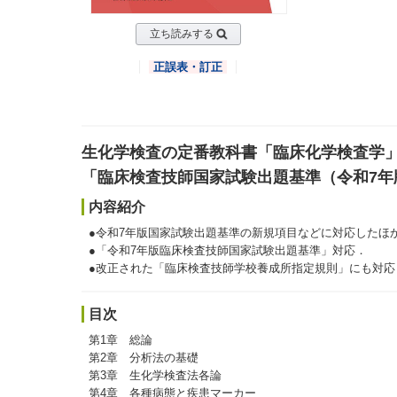
立ち読みする
正誤表・訂正
生化学検査の定番教科書「臨床化学検査学
「臨床検査技師国家試験出題基準（令和7年
内容紹介
●令和7年版国家試験出題基準の新規項目などに対応したほ
●「令和7年版臨床検査技師国家試験出題基準」対応．
●改正された「臨床検査技師学校養成所指定規則」にも対応
目次
第1章 総論
第2章 分析法の基礎
第3章 生化学検査法各論
第4章 各種病態と疾患マーカー