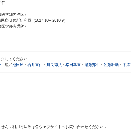
主任
（医学部内講師）
所研究員（2017.10～2018.9）
（医学部内講師）
ックしてください
介
編／
池田均
・
石井直仁
・
川良徳弘
・
幸田幸直
・
齋藤邦明
・
佐藤雅哉
・
下澤
ません．利用方法等は各ウェブサイトへお問い合わせください．