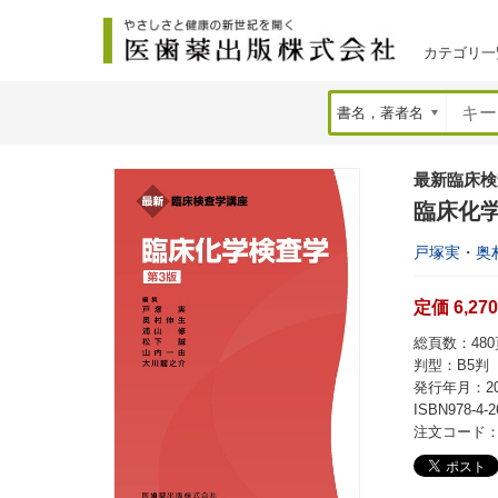
カテゴリ一
最新臨床検
臨床化学
戸塚実
・
奥
定価 6,27
総頁数：480頁
判型：B5判
発行年月：20
ISBN978-4-2
注文コード：2