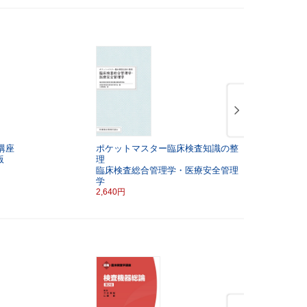
講座
ポケットマスター臨床検査知識の整
最新臨床工
版
理
医用機械工
臨床検査総合管理学・医療安全管理
3,300円
学
2,640円