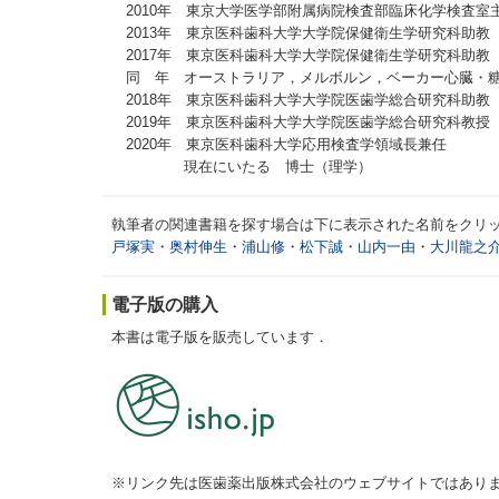
2010年 東京大学医学部附属病院検査部臨床化学検査室
2013年 東京医科歯科大学大学院保健衛生学研究科助教
2017年 東京医科歯科大学大学院保健衛生学研究科助教
同 年 オーストラリア，メルボルン，ベーカー心臓・糖尿病研究
2018年 東京医科歯科大学大学院医歯学総合研究科助教
2019年 東京医科歯科大学大学院医歯学総合研究科教授
2020年 東京医科歯科大学応用検査学領域長兼任
現在にいたる 博士（理学）
執筆者の関連書籍を探す場合は下に表示された名前をクリ
戸塚実
・
奥村伸生
・
浦山修
・
松下誠
・
山内一由
・
大川龍之
電子版の購入
本書は電子版を販売しています．
※リンク先は医歯薬出版株式会社のウェブサイトではあり