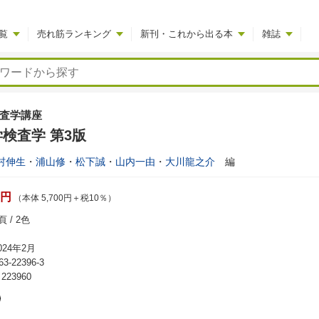
覧
売れ筋ランキング
新刊・これから出る本
雑誌
査学講座
検査学 第3版
村伸生
・
浦山修
・
松下誠
・
山内一由
・
大川龍之介
編
0円
（本体 5,700円＋税10％）
 / 2色
24年2月
63-22396-3
23960