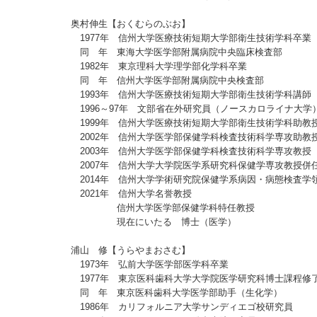
奥村伸生【おくむらのぶお】
1977年 信州大学医療技術短期大学部衛生技術学科卒業
同 年 東海大学医学部附属病院中央臨床検査部
1982年 東京理科大学理学部化学科卒業
同 年 信州大学医学部附属病院中央検査部
1993年 信州大学医療技術短期大学部衛生技術学科講師
1996～97年 文部省在外研究員（ノースカロライナ大学
1999年 信州大学医療技術短期大学部衛生技術学科助教
2002年 信州大学医学部保健学科検査技術科学専攻助教
2003年 信州大学医学部保健学科検査技術科学専攻教授
2007年 信州大学大学院医学系研究科保健学専攻教授併
2014年 信州大学学術研究院保健学系病因・病態検査学
2021年 信州大学名誉教授
信州大学医学部保健学科特任教授
現在にいたる 博士（医学）
浦山 修【うらやまおさむ】
1973年 弘前大学医学部医学科卒業
1977年 東京医科歯科大学大学院医学研究科博士課程修
同 年 東京医科歯科大学医学部助手（生化学）
1986年 カリフォルニア大学サンディエゴ校研究員