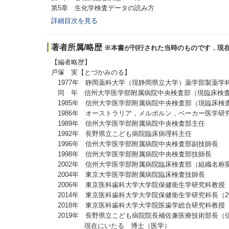
第5章 生化学検査データの読み方
詳細目次を見る
著者所属/略歴
※本書が刊行された当時のものです．現
【編者略歴】
戸塚 実【とづかみのる】
1977年 静岡薬科大学（現静岡県立大学）薬学部製薬学
同 年 信州大学医学部附属病院中央検査部（現臨床検
1985年 信州大学医学部附属病院中央検査部（現臨床検
1986年 オーストラリア，メルボルン，ベーカー医学研
1989年 信州大学医学部附属病院中央検査部主任
1992年 長野県立こども病院臨床病理科主任
1996年 信州大学医学部附属病院中央検査部副技師長
1998年 信州大学医学部附属病院中央検査部技師長
2002年 信州大学医学部附属病院臨床検査部（組織名称
2004年 東京大学医学部附属病院臨床検査技師長
2006年 東京医科歯科大学大学院保健衛生学研究科教授
2014年 東京医科歯科大学大学院保健衛生学研究科長（20
2018年 東京医科歯科大学大学院医歯学総合研究科教授
2019年 長野県立こども病院院長補佐兼医療技術部長（
現在にいたる 博士（医学）