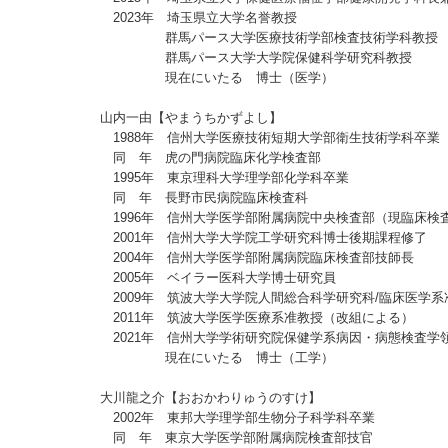
2023年 埼玉県立大学名誉教授
群馬パース大学医療技術学部検査技術学科教授
群馬パース大学大学院保健科学研究科教授
現在にいたる 博士（医学）
山内一由【やまうちかずよし】
1988年 信州大学医療技術短期大学部衛生技術学科卒業
同 年 虎の門病院臨床化学検査部
1995年 東京理科大学理学部化学科卒業
同 年 長野市民病院臨床検査科
1996年 信州大学医学部附属病院中央検査部（現臨床検
2001年 信州大学大学院工学研究科博士後期課程修了
2004年 信州大学医学部附属病院臨床検査部技師長
2005年 ベイラー医科大学博士研究員
2009年 筑波大学大学院人間総合科学研究科/臨床医学系
2011年 筑波大学医学医療系准教授（改組による）
2021年 信州大学学術研究院保健学系病因・病態検査学
現在にいたる 博士（工学）
大川龍之介【おおかわりゅうのすけ】
2002年 東邦大学理学部生物分子科学科卒業
同 年 東京大学医学部附属病院検査部技官