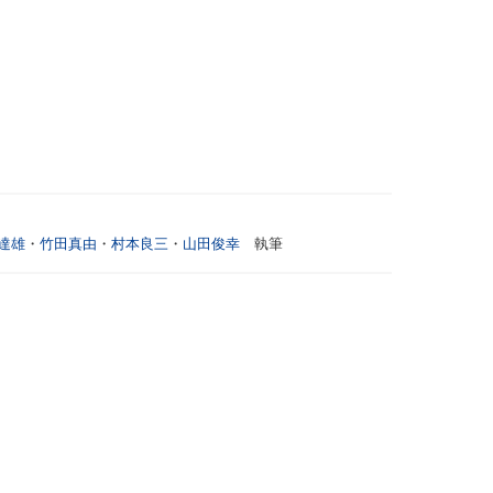
達雄
・
竹田真由
・
村本良三
・
山田俊幸
執筆