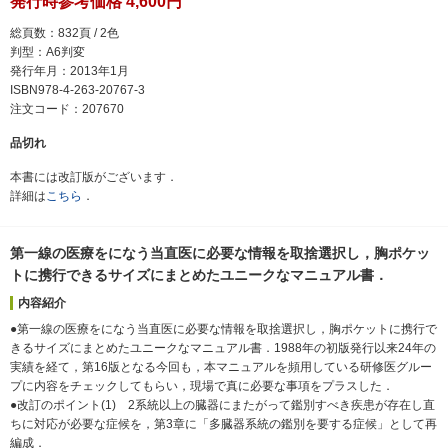
発行時参考価格 4,600円
総頁数：832頁 / 2色
判型：A6判変
発行年月：2013年1月
ISBN978-4-263-20767-3
注文コード：207670
品切れ
本書には改訂版がございます．
詳細は
こちら
．
第一線の医療をになう当直医に必要な情報を取捨選択し，胸ポケッ
トに携行できるサイズにまとめたユニークなマニュアル書．
内容紹介
●第一線の医療をになう当直医に必要な情報を取捨選択し，胸ポケットに携行で
きるサイズにまとめたユニークなマニュアル書．1988年の初版発行以来24年の
実績を経て，第16版となる今回も，本マニュアルを頻用している研修医グルー
プに内容をチェックしてもらい，現場で真に必要な事項をプラスした．
●改訂のポイント(1) 2系統以上の臓器にまたがって鑑別すべき疾患が存在し直
ちに対応が必要な症候を，第3章に「多臓器系統の鑑別を要する症候」として再
編成．