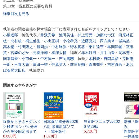
第12章 皮膚疾患
第13章 当直医に必要な資料
詳細目次を見る
執筆者の関連書籍を探す場合は下に表示された名前をクリックしてください
小畑達郎
編集代表／
井汲安希
・
池田美佳
・
井上賀元
・
加藤なつ江
・
河原林正
敏
・
北村綾
・
桐生郁生
・
小出正樹
・
小松孝充
・
近藤克則
・
四方典裕
・
城嵩晶
・
高木暢
・
竹田隆之
・
鶴岡歩
・
中村琢弥
・
野木真将
・
乗井達守
・
本間洋輔
・
宮阪
英
・
宮﨑のどか
・
元春洋輔
・
柳澤大輔
編著／
赤木好男
・
井手山晋
・
岡本亮
・
国本昌善
・
小市健一
・
中村慎一
・
吉岡篤志
執筆／
木村慶
・
自閑昌彦
・
芹田陽
一郎
・
玉置大恵
・
富田一聖
・
仲原英人
・
前岡良輔
・
森川喬生
・
吉村真吾
・
あお
ば薬局太田店
執筆協力
関連する本をさがす
症例から学ぶMタンパ
日本食品成分表2026
当直医マニュアル202
別冊「医
ク検査
タンパク分画
八訂
栄養計算ソフ
6
第29版
み」
5,720円
から免疫固定法まで
ト・電子版付
性差医学
6,600円
1,870円
―最新知