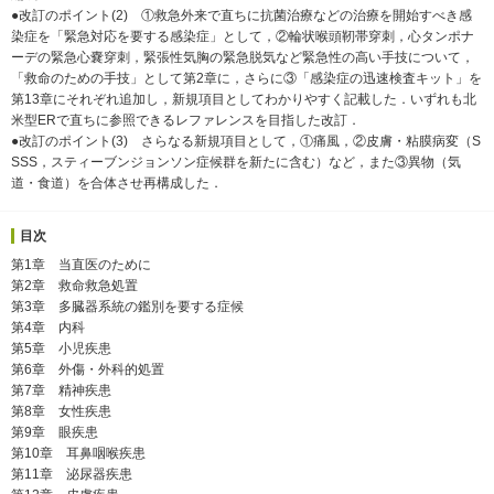
●改訂のポイント(2) ①救急外来で直ちに抗菌治療などの治療を開始すべき感
染症を「緊急対応を要する感染症」として，②輪状喉頭靭帯穿刺，心タンポナ
ーデの緊急心嚢穿刺，緊張性気胸の緊急脱気など緊急性の高い手技について，
「救命のための手技」として第2章に，さらに③「感染症の迅速検査キット」を
第13章にそれぞれ追加し，新規項目としてわかりやすく記載した．いずれも北
米型ERで直ちに参照できるレファレンスを目指した改訂．
●改訂のポイント(3) さらなる新規項目として，①痛風，②皮膚・粘膜病変（S
SSS，スティーブンジョンソン症候群を新たに含む）など，また③異物（気
道・食道）を合体させ再構成した．
目次
第1章 当直医のために
第2章 救命救急処置
第3章 多臓器系統の鑑別を要する症候
第4章 内科
第5章 小児疾患
第6章 外傷・外科的処置
第7章 精神疾患
第8章 女性疾患
第9章 眼疾患
第10章 耳鼻咽喉疾患
第11章 泌尿器疾患