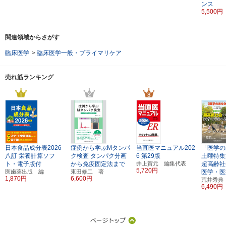
ンス
5,500円
関連領域からさがす
臨床医学
>
臨床医学一般・プライマリケア
売れ筋ランキング
日本食品成分表2026
症例から学ぶMタンパ
当直医マニュアル202
「医学の
八訂
栄養計算ソフ
ク検査
タンパク分画
6
第29版
土曜特集
ト・電子版付
から免疫固定法まで
井上賀元 編集代表
超高齢社
5,720円
医歯薬出版 編
東田修二 著
医学・医
1,870円
6,600円
荒井秀典
6,490円