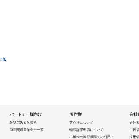
3版
パートナー様向け
著作権
会社
雑誌広告媒体資料
著作権について
会社
歯科関連産業会社一覧
転載許諾申請について
ご挨
出版物の教育機関での利用に
採用