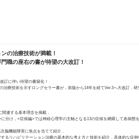
ョンの治療技術が満載！
専門職の座右の書が待望の大改訂！
r.3への改訂に伴い待望の書籍化！
治療技術を示すロングセラー書が，前版から14年を経てVer.3へ大改訂．
に関連する基本理念を掲載．
編>に分け，<症候編>では神経心理学の主軸となる13の症候を網羅して各病態
高次脳機能障害に焦点を当てて紹介．
対するリハビリテーション治療の基本的な考え方と技術を紹介．具体的な症