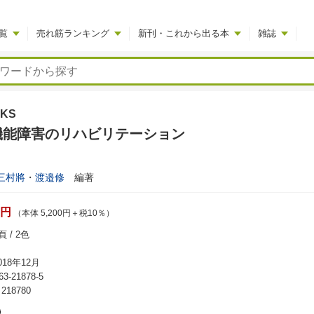
覧
売れ筋ランキング
新刊・これから出る本
雑誌
KS
機能障害のリハビリテーション
三村將
・
渡邉修
編著
0円
（本体 5,200円＋税10％）
 / 2色
18年12月
63-21878-5
18780