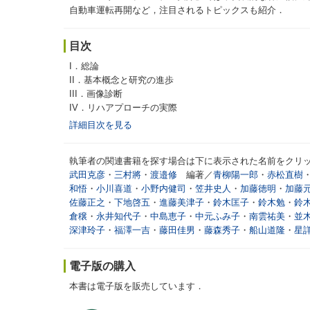
自動車運転再開など，注目されるトピックスも紹介．
目次
I．総論
II．基本概念と研究の進歩
III．画像診断
IV．リハアプローチの実際
詳細目次を見る
執筆者の関連書籍を探す場合は下に表示された名前をクリ
武田克彦
・
三村將
・
渡邉修
編著／
青柳陽一郎
・
赤松直樹
和悟
・
小川喜道
・
小野内健司
・
笠井史人
・
加藤徳明
・
加藤
佐藤正之
・
下地啓五
・
進藤美津子
・
鈴木匡子
・
鈴木勉
・
鈴
倉穣
・
永井知代子
・
中島恵子
・
中元ふみ子
・
南雲祐美
・
並
深津玲子
・
福澤一吉
・
藤田佳男
・
藤森秀子
・
船山道隆
・
星
電子版の購入
本書は電子版を販売しています．