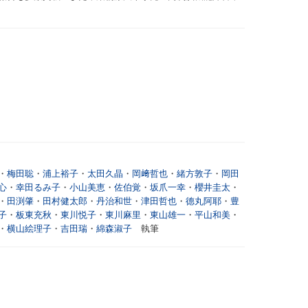
・
梅田聡
・
浦上裕子
・
太田久晶
・
岡﨑哲也
・
緒方敦子
・
岡田
心
・
幸田るみ子
・
小山美恵
・
佐伯覚
・
坂爪一幸
・
櫻井圭太
・
・
田渕肇
・
田村健太郎
・
丹治和世
・
津田哲也
・
德丸阿耶
・
豊
子
・
板東充秋
・
東川悦子
・
東川麻里
・
東山雄一
・
平山和美
・
・
横山絵理子
・
吉田瑞
・
綿森淑子
執筆