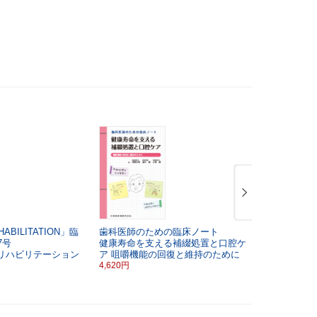
HABILITATION」臨
歯科医師のための臨床ノート
「CLINICAL
7号
健康寿命を支える補綴処置と口腔ケ
時増刊号第2
リハビリテーション
ア
咀嚼機能の回復と維持のために
摂食嚥下リ
4,620円
る機能評価
3,080円