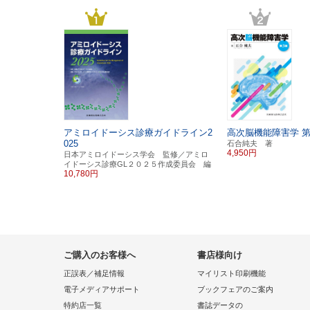
アミロイドーシス診療ガイドライン2
高次脳機能障害学
第
025
石合純夫 著
4,950円
日本アミロイドーシス学会 監修／アミロ
イドーシス診療GL２０２５作成委員会 編
10,780円
ご購入のお客様へ
書店様向け
正誤表／補足情報
マイリスト印刷機能
電子メディアサポート
ブックフェアのご案内
特約店一覧
書誌データの