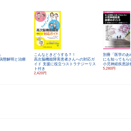
」
こんなときどうする？！
別冊「医学のあ
病態解明と治療
高次脳機能障害患者さんへの対応ガ
にも知ってもら
イド
支援に役立つストラテジーリス
小児神経疾患診
ト付き
5,280円
2,420円