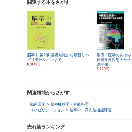
関連する本をさがす
脳卒中
第2版
基礎知識から最新リハ
別冊「医学のあゆみ
ビリテーションまで
神経変性疾患の分子
8,360円
法開発
5,720円
関連領域からさがす
臨床医学
>
脳神経科学・神経科学
リハビリテーション
>
脳卒中・高次脳機能障害
売れ筋ランキング