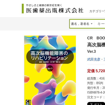
カテゴリ一
CR BOO
高次脳
Ver.3
武田克彦
・
定価 5,72
総頁数：416頁
判型：B5判
発行年月：20
ISBN978-4-2
注文コード：2