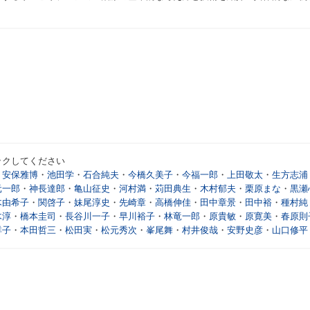
ックしてください
・
安保雅博
・
池田学
・
石合純夫
・
今橋久美子
・
今福一郎
・
上田敬太
・
生方志浦
元一郎
・
神長達郎
・
亀山征史
・
河村満
・
苅田典生
・
木村郁夫
・
栗原まな
・
黒瀬
木由希子
・
関啓子
・
妹尾淳史
・
先崎章
・
高橋伸佳
・
田中章景
・
田中裕
・
種村純
木淳
・
橋本圭司
・
長谷川一子
・
早川裕子
・
林竜一郎
・
原貴敏
・
原寛美
・
春原則
詳子
・
本田哲三
・
松田実
・
松元秀次
・
峯尾舞
・
村井俊哉
・
安野史彦
・
山口修平