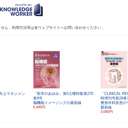
ません．利用方法等は各ウェブサイトへお問い合わせください．
向上マネジメン
「医学のあゆみ」第5土曜特集第270
「CLINICAL RE
巻9号
時増刊号第28巻
脳機能イメージングの最前線
整形外科疾患の
6,490円
最前線
3,080円