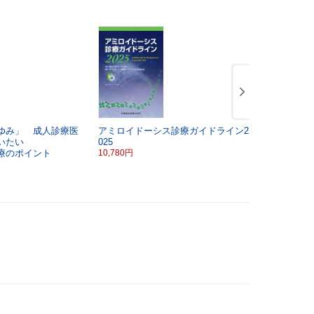
ゆみ」 成人診療医
アミロイドーシス診療ガイドライン2
「CLINICAL
いたい
025
時増刊号第3
療のポイント
10,780円
痙縮治療最
3,300円