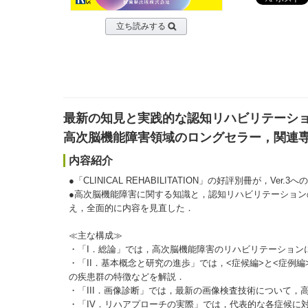
立ち読みする
最新の知見と実践的な認知リハビリテーシ
高次脳機能障害領域のロングセラー，関連
内容紹介
●「CLINICAL REHABILITATION」の好評別冊が，Ve
●高次脳機能障害に関する知識と，認知リハビリテーションの
え，全面的に内容を見直した．
≪主な構成≫
・「I．総論」では，高次脳機能障害のリハビリテーション
・「II．基本概念と研究の進歩」では，<症候編>と<症例
の疾患群の特徴などを解説．
・「III．画像診断」では，最新の画像検査技術について，
・「IV．リハアプローチの実際」では，代表的な各症候に