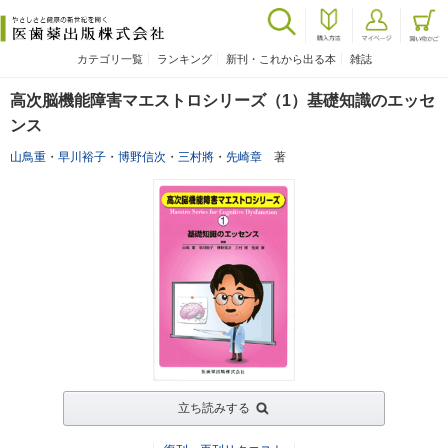
カテゴリ一覧
ランキング
新刊・これから出る本
雑誌
高次脳機能障害マエストロシリーズ（1）基礎知識のエッセ
ンス
山鳥重
・
早川裕子
・
博野信次
・
三村將
・
先崎章
著
立ち読みする