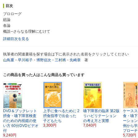
目次
プロローグ
総論
各論
概説─さらなる理解にむけて
詳細目次を見る
執筆者の関連書籍を探す場合は下に表示された名前をクリックしてください
山鳥重
・
早川裕子
・
博野信次
・
三村將
・
先崎章
著
この商品を買った人はこんな商品も買っています
DVD＆ブックレット
上手に食べるために 2
嚥下障害の臨床
第2版
ケースス
摂食・嚥下障害検査
摂食指導で出会った
リハビリテーション
食・嚥下
のための内視鏡の使
子どもたち
の考え方と実際
ーション
3,300円
7,040円
い方
60分DVDビデオ
例から学
付
プローチ
9,240円
5,720円