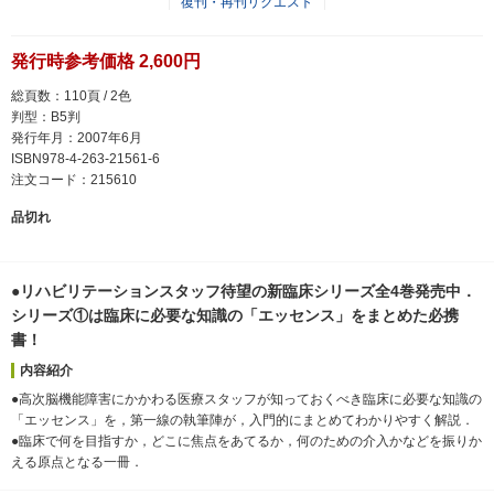
復刊・再刊リクエスト
発行時参考価格 2,600円
総頁数：110頁 / 2色
判型：B5判
発行年月：2007年6月
ISBN978-4-263-21561-6
注文コード：215610
品切れ
●リハビリテーションスタッフ待望の新臨床シリーズ全4巻発売中．
シリーズ①は臨床に必要な知識の「エッセンス」をまとめた必携
書！
内容紹介
●高次脳機能障害にかかわる医療スタッフが知っておくべき臨床に必要な知識の
「エッセンス」を，第一線の執筆陣が，入門的にまとめてわかりやすく解説．
●臨床で何を目指すか，どこに焦点をあてるか，何のための介入かなどを振りか
える原点となる一冊．