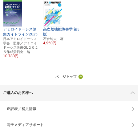
アミロイドーシス診
高次脳機能障害学
第3
療ガイドライン2025
版
日本アミロイドーシス
石合純夫 著
4,950円
学会 監修／アミロイ
ドーシス診療GL２０２
５作成委員会 編
10,780円
ご購入のお客様へ
正誤表／補足情報
電子メディアサポート