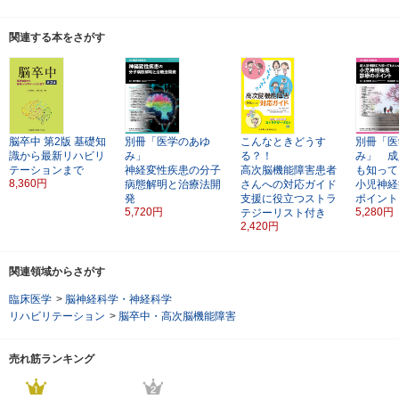
関連する本をさがす
脳卒中
第2版
基礎知
別冊「医学のあゆ
こんなときどうす
別冊「医
識から最新リハビリ
み」
る？！
み」 成
テーションまで
神経変性疾患の分子
高次脳機能障害患者
も知って
8,360円
病態解明と治療法開
さんへの対応ガイド
小児神経
発
支援に役立つストラ
ポイント
5,720円
5,280円
テジーリスト付き
2,420円
関連領域からさがす
臨床医学
>
脳神経科学・神経科学
リハビリテーション
>
脳卒中・高次脳機能障害
売れ筋ランキング