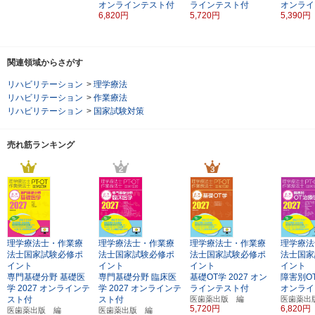
オンラインテスト付
ラインテスト付
オンライ
6,820円
5,720円
5,390円
関連領域からさがす
リハビリテーション
>
理学療法
リハビリテーション
>
作業療法
リハビリテーション
>
国家試験対策
売れ筋ランキング
理学療法士・作業療
理学療法士・作業療
理学療法士・作業療
理学療法
法士国家試験必修ポ
法士国家試験必修ポ
法士国家試験必修ポ
法士国家
イント
イント
イント
イント
専門基礎分野 基礎医
専門基礎分野 臨床医
基礎OT学
2027
オン
障害別O
学
2027
オンラインテ
学
2027
オンラインテ
ラインテスト付
オンライ
スト付
スト付
医歯薬出版 編
医歯薬出
5,720円
6,820円
医歯薬出版 編
医歯薬出版 編