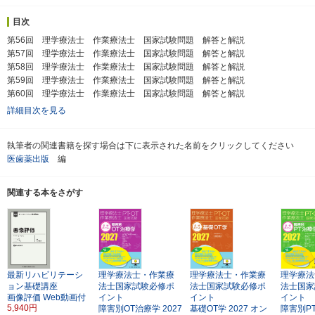
目次
第56回 理学療法士 作業療法士 国家試験問題 解答と解説
第57回 理学療法士 作業療法士 国家試験問題 解答と解説
第58回 理学療法士 作業療法士 国家試験問題 解答と解説
第59回 理学療法士 作業療法士 国家試験問題 解答と解説
第60回 理学療法士 作業療法士 国家試験問題 解答と解説
詳細目次を見る
執筆者の関連書籍を探す場合は下に表示された名前をクリックしてください
医歯薬出版
編
関連する本をさがす
最新リハビリテーシ
理学療法士・作業療
理学療法士・作業療
理学療法
ョン基礎講座
法士国家試験必修ポ
法士国家試験必修ポ
法士国家
画像評価
Web動画付
イント
イント
イント
5,940円
障害別OT治療学
2027
基礎OT学
2027
オン
障害別P