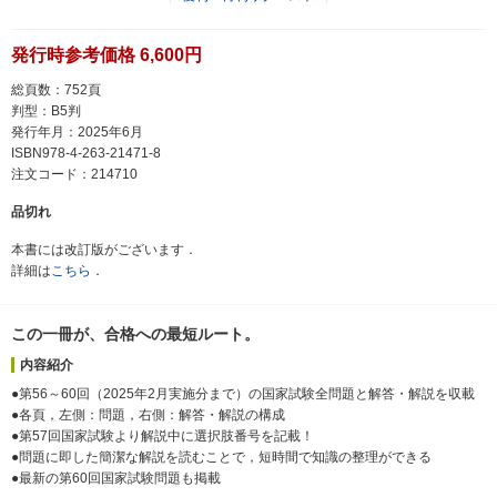
発行時参考価格 6,600円
総頁数：752頁
判型：B5判
発行年月：2025年6月
ISBN978-4-263-21471-8
注文コード：214710
品切れ
本書には改訂版がございます．
詳細は
こちら
．
この一冊が、合格への最短ルート。
内容紹介
●第56～60回（2025年2月実施分まで）の国家試験全問題と解答・解説を収載
●各頁，左側：問題，右側：解答・解説の構成
●第57回国家試験より解説中に選択肢番号を記載！
●問題に即した簡潔な解説を読むことで，短時間で知識の整理ができる
●最新の第60回国家試験問題も掲載