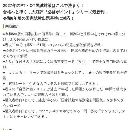
2027年のPT・OT国試対策はこれで決まり！
合格へと導く，大好評『必修ポイント』シリーズ最新刊．
令和6年版の国家試験出題基準に対応！
内容紹介
●令和6年版の国家試験出題基準に沿って，解剖学と生理学をそれぞれの章に分
け，より勉強しやすい構成に．
●過去11年分（第51～61回）のすべての問題と解答解説を収載．
●必修ポイント活用法を巻頭カラー漫画や「国試合格のための学習法」の頁でわ
かりやすく解説．
●ふりがな付きの「国試によく出る重要ワード（索引）」で苦手な専門用語も克
服．
●「よく出る！」マークで頻出科目をチェックして，「★」の数で重要問題を確
認．
●「解答シート」付きなので，テスト形式で力試しもできる．
●巻末の「自己評価テスト」は過去15年遡った問題から抜粋した100問で構成さ
れているので，より広範囲の学習も可能．
●購入者特典1として，過去3年分の「国家試験領域別過去問題集」を無料でダ
ウンロード．
●購入者特典2として，パソコンやスマホでできる一問一答の「オンラインテス
ト」にもチャレンジできる．