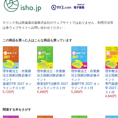
※リンク先は医歯薬出版株式会社のウェブサイトではありません．利用方法等
は各ウェブサイトへお問い合わせください．
この商品を買った人はこんな商品も買っています
理学療法士・作業療
理学療法士・作業療
理学療法士・作業療
理学療法
法士国家試験必修ポ
法士国家試験必修ポ
法士国家試験必修ポ
法士国家
イント
イント
イント
イント
基礎OT学
2027
オン
障害別PT治療学
2027
基礎PT学
2027
オン
専門基礎
ラインテスト付
オンラインテスト付
ラインテスト付
学
2027
5,720円
5,390円
5,390円
スト付
4,840円
関連する本をさがす