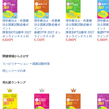
理学療法士・作業療
理学療法士・作業療
理学療法士・作業療
理学療法
法士国家試験必修ポ
法士国家試験必修ポ
法士国家試験必修ポ
法士国家
イント
イント
イント
イント
障害別OT治療学
2027
基礎OT学
2027
オン
障害別PT治療学
2027
基礎PT
オンラインテスト付
ラインテスト付
オンラインテスト付
ラインテ
6,820円
5,720円
5,390円
5,390円
関連領域からさがす
リハビリテーション
>
国家試験対策
同じシリーズの本
売れ筋ランキング