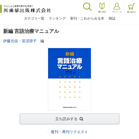
カテゴリ一覧
ランキング
新刊・これから出る本
雑誌
新編 言語治療マニュアル
伊藤元信
・
笹沼澄子
編
立ち読みする
復刊・再刊リクエスト