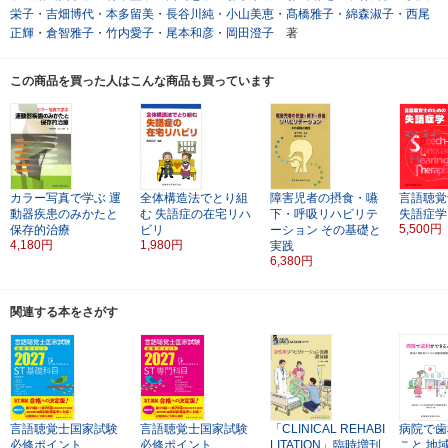
栄子
・
吉畑博代
・
本多留美
・
長谷川純
・
小山美恵
・
髙橋雅子
・
綿森淑子
・
西尾
正輝
・
倉智雅子
・
竹内愛子
・
尾本和彦
・
岡田澄子
著
この商品を買った人はこんな商品も買っています
カラー写真で学ぶ
運
全体構造法でとり組
障害児者の摂食・嚥
言語聴覚
動器疾患のみかたと
む
失語症の在宅リハ
下・呼吸リハビリテ
失語症学
5,500円
保存的治療
ビリ
ーション
その基礎と
4,180円
1,980円
実践
6,380円
関連する本をさがす
言語聴覚士国家試験
言語聴覚士国家試験
「CLINICAL REHABI
病院で歯
必修ポイント
必修ポイント
LITATION」臨時増刊
こと
地