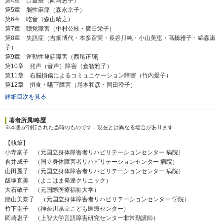
第4章 口蓋裂（岡崎恵子）
第5章 脳性麻痺（森永京子）
第6章 吃音（森山晴之）
第7章 聴覚障害（中村公枝・廣田栄子）
第8章 失語症（吉畑博代・本多留実・長谷川純・小山美恵・髙橋雅子・綿森淑
子）
第9章 運動性発話障害（西尾正輝j
第10章 発声（音声）障害（倉智雅子）
第11章 右脳損傷によるコミュニケーション障害（竹内愛子）
第12章 摂食・嚥下障害（尾本和彦・岡田澄子）
詳細目次を見る
著者所属/略歴
※本書が刊行された当時のものです．現在とは異なる場合があります．
【執筆】
小寺富子 （元国立身体障害者リハビリテーションセンター 病院）
倉井成子 （国立身体障害者リハビリテーションセンター 病院）
山田麗子 （元国立身体障害者リハビリテーションセンター 病院）
飯塚直美 （よこはま発達クリニック）
大石敬子 （元国際医療福祉大学）
船山美奈子 （元国立身体障害者リハビリテーションセンター 学院）
竹下圭子 （神奈川県立こども医療センター）
岡崎恵子 （上智大学言語障害研究センター非常勤講師）