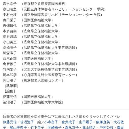
森永京子 （東京都立多摩療育園医療科）
森山晴之 （元国立身体障害者リハビリテーションセンター 学院）
中村公枝 （国立身体障害者リハビリテーションセンター 学院）
廣田栄子 （国際医療福祉大学）
吉畑博代 （広島県立保健福祉大学）
本多留実 （広島県立保健福祉大学）
長谷川純 （広島県立保健福祉大学）
小山美恵 （広島県立保健福祉大学）
髙橋雅子 （広島県立保健福祉大学非常勤講師）
綿森淑子 （広島県立保健福祉大学）
西尾正輝 （国際医療福祉大学）
倉智雅子 （広島県立保健福祉大学非常勤講師）
竹内愛子 （北里大学医療衛生学部非常勤講師）
尾本和彦 （心身障害児総合医療療育センター）
岡田澄子 （東京都老人医療センター）
（執筆順）
【編集】
伊藤元信 （国際医療福祉大学）
笹沼澄子 （国際医療福祉大学大学院）
執筆者の関連書籍を探す場合は下に表示された名前をクリックしてください
伊藤元信
・
笹沼澄子
編／
小寺富子
・
倉井成子
・
山田麗子
・
飯塚直美
・
大石敬
子
・
船山美奈子
・
竹下圭子
・
岡崎恵子
・
森永京子
・
森山晴之
・
中村公枝
・
廣田