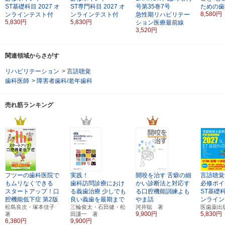
ST基礎科目
2027
オ
ST専門科目
2027
オ
号第35巻7号
ための歯
8,580円
ンラインテスト付
ンラインテスト付
急性期リハビリテー
5,830円
5,830円
ション医療最前線
3,520円
関連領域からさがす
リハビリテーション
>
言語聴覚
歯科医師
>
障害者歯科/老年歯科
売れ筋ランキング
フツーの歯科医院で
実践！
開咬を治す
舌癖の細
言語聴覚
もムリなくできる
歯科訪問診療におけ
かい診断法と対応す
必修ポイ
スタートアップ！口
る義歯治療
少しでも
る口腔機能訓練よも
ST基礎
腔機能低下症
第2版
良い義歯を最期まで
やま話
ンライン
松島良次・塚本佳子
三輪俊太・石田健・松
河井聡 著
医歯薬出
9,900円
5,830円
著
田謙一 著
6,380円
9,900円