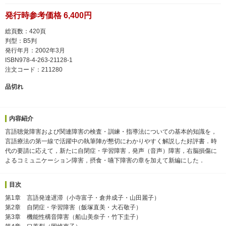
発行時参考価格 6,400円
総頁数：420頁
判型：B5判
発行年月：2002年3月
ISBN978-4-263-21128-1
注文コード：211280
品切れ
内容紹介
言語聴覚障害および関連障害の検査・訓練・指導法についての基本的知識を，
言語療法の第一線で活躍中の執筆陣が懇切にわかりやすく解説した好評書．時
代の要請に応えて，新たに自閉症・学習障害，発声（音声）障害，右脳損傷に
よるコミュニケーション障害，摂食・嚥下障害の章を加えて新編にした．
目次
第1章 言語発達遅滞（小寺富子・倉井成子・山田麗子）
第2章 自閉症・学習障害（飯塚直美・大石敬子）
第3章 機能性構音障害（船山美奈子・竹下圭子）