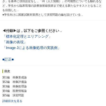
さ」を基本に項目設定をし，「AI（人工知能）」の可能性についても触れるな
ど，学生から臨床現場の診療放射線技師まで使える新たなテキストとなること
を目指した．
●学生向けに国家試験対策用として演習問題の編を設けている．
◀付録▶は，以下をご参照ください．
「標本化定理とエリアシング」
「画像の表現」
「Image Jによる画像処理の実践例」
■訂正■
目次
第1編 画像形成論
第2編 画像評価論
第3編 画像処理論
第4編 医療情報論
第5編 演習問題
詳細目次を見る