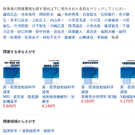
執筆者の関連書籍を探す場合は下に表示された名前をクリックしてください
藤田広志
・
寺本篤司
・
岡部哲夫
編／
有村秀孝
・
石垣陸太
・
石田隆行
・
市川勝
弘
・
井手口忠光
・
上杉正人
・
内山良一
・
小笠原克彦
・
小川亙
・
小倉敏裕
・
小田
敍弘
・
片渕哲朗
・
川下郁生
・
川嶋広貴
・
熊澤誠志
・
小寺吉衞
・
篠原範充
・
下瀬
川正幸
・
砂口尚輝
・
田中利恵
・
谷祐児
・
田畑慶人
・
原武史
・
福岡大輔
・
細羽
実
・
松尾悟
・
松原友子
・
村松千左子
・
森健策
・
山﨑達也
・
李鎔範
執筆
関連する本をさがす
新・医用放射線科学
新・医用放射線科学
新・医用放射線科学
新・医用
講座
講座
講座
講座
MRI・超音波・眼底撮
放射線画像解剖・診
医療安全管理学
第3版
X線撮影
6,160円
5,170円
影機器学
断学
5,940円
8,140円
関連領域からさがす
臨床医学
>
放射線医学・核医学