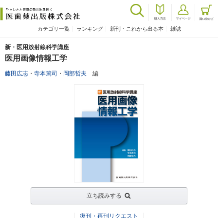
カテゴリ一覧
ランキング
新刊・これから出る本
雑誌
新・医用放射線科学講座
医用画像情報工学
藤田広志
・
寺本篤司
・
岡部哲夫
編
立ち読みする
復刊・再刊リクエスト