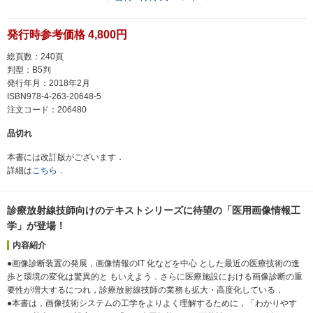
発行時参考価格 4,800円
総頁数：240頁
判型：B5判
発行年月：2018年2月
ISBN978-4-263-20648-5
注文コード：206480
品切れ
本書には改訂版がございます．
詳細は
こちら
．
診療放射線技師向けのテキストシリーズに待望の「医用画像情報工
学」が登場！
内容紹介
●画像診断装置の発展，画像情報のIT 化などを中心 とした最近の医療技術の進
歩と環境の変化は驚異的と もいえよう．さらに医療施設における画像診断の重
要性が増大するにつれ，診療放射線技師の業務も拡大・高度化している．
●本書は，画像技術システムの工学をよりよく理解するために，「わかりやす