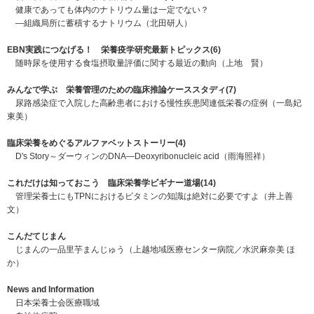
健康であっても体内のナトリウム量は一定でない？
―組織局所に蓄積するナトリウム（北田研人）
EBN実践につなげる！ 栄養疫学研究最新トピックス(6)
随時尿を使用する食塩摂取量評価に関する最近の動向（上地 賢）
みんなで学ぶ 栄養管理のための臨床推論ケーススタディ(7)
尿路感染症で入院した高齢患者における慢性疾患関連低栄養の症例（一島妃
東美）
臨床栄養をめぐるアルファベットストーリー(4)
D's Story～ダーウィンのDNA―Deoxyribonucleic acid（雨海照祥）
これだけは知っておこう 臨床栄養学ビギナー道場(14)
管理栄養士にもTPNにおけるビタミンの知識は絶対に必要ですよ（井上善
文）
こんだてじまん
じまんの一品里芋まんじゅう（上越地域医療センター病院／水沢麻奈美 ほ
か）
News and Information
日本栄養士会医療職域