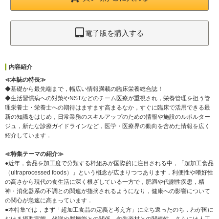
電子版を購入する
内容紹介
≪本誌の特長≫
◆基礎から最先端まで，幅広い情報満載の臨床栄養総合誌！
◆生活習慣病への対策やNSTなどのチーム医療が重視され，栄養管理を担う管
理栄養士・栄養士への期待はますます高まるなか，すぐに臨床で活用できる最
新の知識をはじめ，日常業務のスキルアップのための情報や施設のルポルター
ジュ，新たな診療ガイドラインなど，医学・医療界の動向を含めた情報を広く
紹介しています．
≪特集テーマの紹介≫
●近年，食品を加工度で分類する枠組みが国際的に注目される中，「超加工食品
（ultraprocessed foods）」という概念が広まりつつあります．利便性や嗜好性
の高さから現代の食生活に深く根ざしている一方で，肥満や代謝性疾患，精
神・消化器系の不調との関連が指摘されるようになり，健康への影響について
の関心が急速に高まっています．
●本特集では，まず「超加工食品の定義と考え方」に立ち返ったのち，わが国に