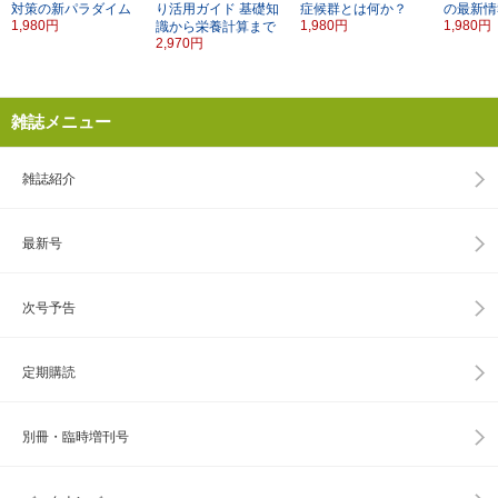
対策の新パラダイム
り活用ガイド
基礎知
症候群とは何か？
の最新情
1,980円
1,980円
1,980円
識から栄養計算まで
2,970円
雑誌メニュー
雑誌紹介
最新号
次号予告
定期購読
別冊・臨時増刊号