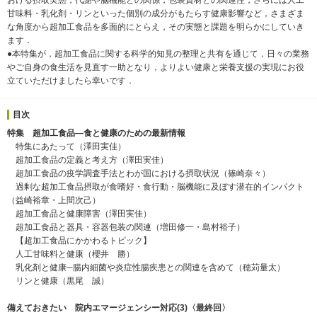
おける摂取実態，代謝や脳機能との関係，包装資材との関連性，さらには人工
甘味料・乳化剤・リンといった個別の成分がもたらす健康影響など，さまざま
な角度から超加工食品を多面的にとらえ，その実態と課題を明らかにしていき
ます．
●本特集が，超加工食品に関する科学的知見の整理と共有を通じて，日々の業務
やご自身の食生活を見直す一助となり，よりよい健康と栄養支援の実現にお役
立ていただけましたら幸いです．
目次
特集 超加工食品―食と健康のための最新情報
特集にあたって（澤田実佳）
超加工食品の定義と考え方（澤田実佳）
超加工食品の疫学調査手法とわが国における摂取状況（篠崎奈々）
過剰な超加工食品摂取が食嗜好・食行動・脳機能に及ぼす潜在的インパクト
（益崎裕章・上間次己）
超加工食品と健康障害（澤田実佳）
超加工食品と器具・容器包装の関連（増田修一・島村裕子）
【超加工食品にかかわるトピック】
人工甘味料と健康（櫻井 勝）
乳化剤と健康─腸内細菌や炎症性腸疾患との関連を含めて（穂苅量太）
リンと健康（黒尾 誠）
備えておきたい 院内エマージェンシー対応(3)〈最終回〉