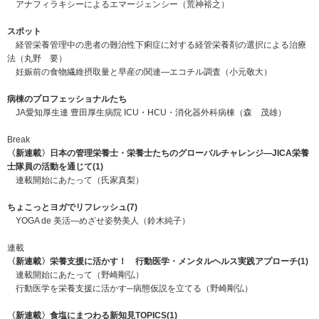
アナフィラキシーによるエマージェンシー（荒神裕之）
スポット
経管栄養管理中の患者の難治性下痢症に対する経管栄養剤の選択による治療
法（丸野 要）
妊娠前の食物繊維摂取量と早産の関連―エコチル調査（小元敬大）
病棟のプロフェッショナルたち
JA愛知厚生連 豊田厚生病院 ICU・HCU・消化器外科病棟（森 茂雄）
Break
〈新連載〉日本の管理栄養士・栄養士たちのグローバルチャレンジ―JICA栄養
士隊員の活動を通じて(1)
連載開始にあたって（氏家真梨）
ちょこっとヨガでリフレッシュ(7)
YOGA de 美活―めざせ姿勢美人（鈴木純子）
連載
〈新連載〉栄養支援に活かす！ 行動医学・メンタルヘルス実践アプローチ(1)
連載開始にあたって（野崎剛弘）
行動医学を栄養支援に活かす─病態仮説を立てる（野崎剛弘）
〈新連載〉食塩にまつわる新知見TOPICS(1)