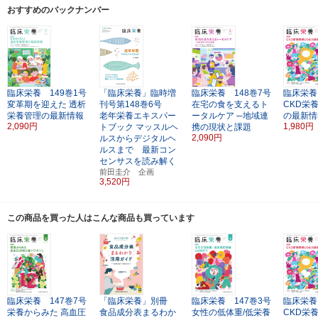
おすすめのバックナンバー
臨床栄養 149巻1号
「臨床栄養」臨時増
臨床栄養 148巻7号
臨床栄養
変革期を迎えた
透析
刊号第148巻6号
在宅の食を支えるト
CKD栄
栄養管理の最新情報
老年栄養エキスパー
ータルケア
─地域連
の最新情
2,090円
1,980円
トブック
マッスルヘ
携の現状と課題
2,090円
ルスからデジタルヘ
ルスまで 最新コン
センサスを読み解く
前田圭介 企画
3,520円
この商品を買った人はこんな商品も買っています
臨床栄養 147巻7号
「臨床栄養」別冊
臨床栄養 147巻3号
臨床栄養
栄養からみた 高血圧
食品成分表まるわか
女性の低体重/低栄養
CKD栄