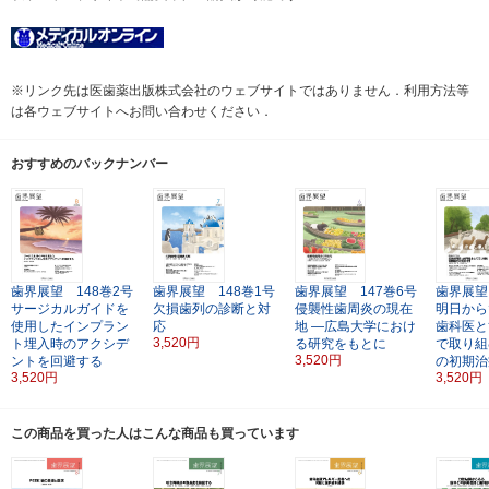
※リンク先は医歯薬出版株式会社のウェブサイトではありません．利用方法等
は各ウェブサイトへお問い合わせください．
おすすめのバックナンバー
歯界展望 148巻2号
歯界展望 148巻1号
歯界展望 147巻6号
歯界展望
サージカルガイドを
欠損歯列の診断と対
侵襲性歯周炎の現在
明日から
使用したインプラン
応
地
―広島大学におけ
歯科医と
3,520円
ト埋入時のアクシデ
る研究をもとに
で取り組
3,520円
ントを回避する
の初期治
3,520円
3,520円
この商品を買った人はこんな商品も買っています