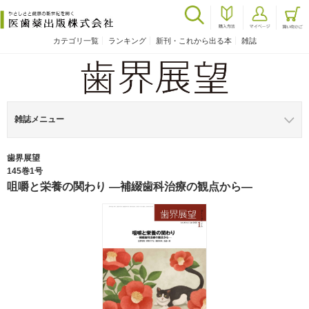
カテゴリ一覧
ランキング
新刊・これから出る本
雑誌
雑誌メニュー
歯界展望
145巻1号
咀嚼と栄養の関わり ―補綴歯科治療の観点から―