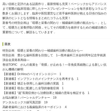
高い信頼と定評のある誌面作り，最新情報も充実！ベーシックからアドバンス
まで実際の臨床現場に即したケースプレゼンテーションを毎月多彩なコラムで
数多くお届けします．臨床や医院運営など若手歯科医師が抱える日頃の悩みの
解決のヒントとなる情報をまとめたコラムも充実！
新春号の特別企画は「咀嚼と栄養の関わり－補綴歯科治療の観点から－」とし
て，咀嚼力と栄養摂取の関係，そしてその咀嚼力を維持するための補綴治療の
重要性について，解説をしていきます．
目次
特別企画 咀嚼と栄養の関わり―補綴歯科治療の観点から―
特別企画 豊かな歯科医療を目指して 1―熊本歯科三水会60周年記念学術講
演会会員発表再録―
巻頭TOPIC がんの進展を「骨膜」が止める！―非免疫系細胞による新しい抗
がん機構の解明
【新連載】Dr.Hiroのペリオドントロジー 1
【新連載】インプラントのメインテナンスを再考する 1
【新連載】矯正を併用した歯科治療の実践 1
【新連載】咬合に配慮した全顎的修復症例 1
【新連載】“超”長期症例から治療効果と補綴の意味を検証する 1
お悩み解決！パーシャルデンチャー 19
デンタルエックス線写真読影 19
高齢者歯科における義歯臨床のキーポイント 4