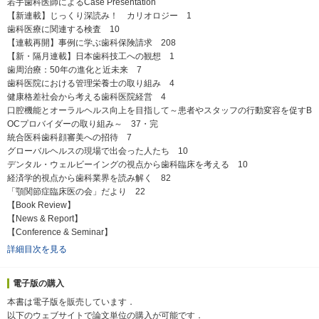
若手歯科医師によるCase Presentation
【新連載】じっくり深読み！ カリオロジー 1
歯科医療に関連する検査 10
【連載再開】事例に学ぶ歯科保険請求 208
【新・隔月連載】日本歯科技工への観想 1
歯周治療：50年の進化と近未来 7
歯科医院における管理栄養士の取り組み 4
健康格差社会から考える歯科医院経営 4
口腔機能とオーラルヘルス向上を目指して～患者やスタッフの行動変容を促すB
OCプロバイダーの取り組み～ 37・完
統合医科歯科顔審美への招待 7
グローバルヘルスの現場で出会った人たち 10
デンタル・ウェルビーイングの視点から歯科臨床を考える 10
経済学的視点から歯科業界を読み解く 82
「顎関節症臨床医の会」だより 22
【Book Review】
【News & Report】
【Conference & Seminar】
詳細目次を見る
電子版の購入
本書は電子版を販売しています．
以下のウェブサイトで論文単位の購入が可能です．