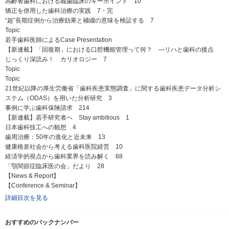
高齢者歯科における義歯臨床のキーポイント 10
矯正を併用した歯科治療の実践 7・完
“超”長期症例から治療効果と補綴の意味を検証する 7
Topic
若手歯科医師によるCase Presentation
【新連載】「回復期」における口腔機能管理って何？ ―リハと歯科の接点
じっくり深読み！ カリオロジー 7
Topic
Topic
21世紀以降の厚生労働省「歯科疾患実態調査」に関する歯科疾患データ分析シ
ステム（ODAS）を用いた分析研究 3
事例に学ぶ歯科保険請求 214
【新連載】若手研究者へ Stay ambitious 1
日本歯科技工への観想 4
歯周治療：50年の進化と近未来 13
健康格差社会から考える歯科医院経営 10
経済学的視点から歯科業界を読み解く 88
「顎関節症臨床医の会」だより 28
【News & Report】
【Conference & Seminar】
詳細目次を見る
おすすめのバックナンバー