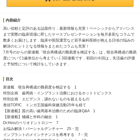
内容紹介
高い信頼と定評のある誌面作り，最新情報も充実！ベーシックからアドバンス
まで実際の臨床現場に即したケースプレゼンテーションを毎月多彩なコラムで
数多くお届けします．臨床や医院運営など若手歯科医師が抱える日頃の悩みの
解決のヒントとなる情報をまとめたコラムも充実！
7月号のからの新連載「咬合再構成の難易度を検証する」は，咬合再構成の難易
度について1歯単位から考えていく3回連載です．初回の今回は，失活歯の評価
と予知性について検討をしていきます．
目次
新連載 咬合再構成の難易度を検証する 1
特別企画 歯周病・インプラント治療におけるホットトピックス
特別企画 エビデンス，譲れないものを超えるもの
巻頭TOPIC トンガ王国歯科保健活動25年を経て
【新連載】質の高い歯周基本治療のための臨床Q&A 1
【新連載】補綴と外科の融合 1
Dr.Hiroのペリオドントロジー 7
お悩み解決！パーシャルデンチャー 25・完
インプラントのメインテナンスを再考する 7・完