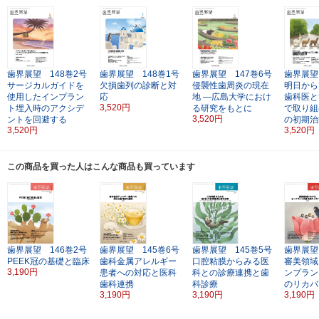
歯界展望 148巻2号
歯界展望 148巻1号
歯界展望 147巻6号
歯界展望
サージカルガイドを
欠損歯列の診断と対
侵襲性歯周炎の現在
明日から
使用したインプラン
応
地
―広島大学におけ
歯科医と
3,520円
ト埋入時のアクシデ
る研究をもとに
で取り組
3,520円
ントを回避する
の初期治
3,520円
3,520円
この商品を買った人はこんな商品も買っています
歯界展望 146巻2号
歯界展望 145巻6号
歯界展望 145巻5号
歯界展望
PEEK冠の基礎と臨床
歯科金属アレルギー
口腔粘膜からみる医
審美領域
3,190円
患者への対応と医科
科との診療連携と歯
ンプラン
歯科連携
科診療
のリカバ
3,190円
3,190円
3,190円