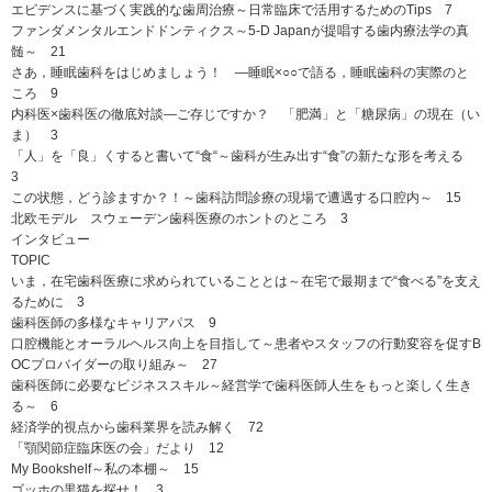
エビデンスに基づく実践的な歯周治療～日常臨床で活用するためのTips 7
ファンダメンタルエンドドンティクス～5-D Japanが提唱する歯内療法学の真
髄～ 21
さあ，睡眠歯科をはじめましょう！ ―睡眠×○○で語る，睡眠歯科の実際のと
ころ 9
内科医×歯科医の徹底対談―ご存じですか？ 「肥満」と「糖尿病」の現在（い
ま） 3
「人」を「良」くすると書いて“食“～歯科が生み出す“食”の新たな形を考える
3
この状態，どう診ますか？！～歯科訪問診療の現場で遭遇する口腔内～ 15
北欧モデル スウェーデン歯科医療のホントのところ 3
インタビュー
TOPIC
いま，在宅歯科医療に求められていることとは～在宅で最期まで“食べる”を支え
るために 3
歯科医師の多様なキャリアパス 9
口腔機能とオーラルヘルス向上を目指して～患者やスタッフの行動変容を促すB
OCプロバイダーの取り組み～ 27
歯科医師に必要なビジネススキル～経営学で歯科医師人生をもっと楽しく生き
る～ 6
経済学的視点から歯科業界を読み解く 72
「顎関節症臨床医の会」だより 12
My Bookshelf～私の本棚～ 15
ゴッホの黒猫を探せ！ 3