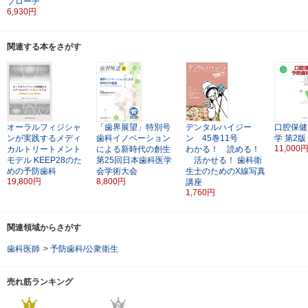
プローチ
6,930円
関連する本をさがす
オーラルフィジシャ
「歯界展望」特別号
デンタルハイジー
口腔保健
ンが実践するメディ
歯科イノベーション
ン 45巻11号
学
第2版
11,000
カルトリートメント
による新時代の創生
わかる！ 読める！
モデル
KEEP28のた
第25回日本歯科医学
活かせる！
歯科衛
めの予防歯科
会学術大会
生士のためのX線写真
19,800円
8,800円
講座
1,760円
関連領域からさがす
歯科医師
>
予防歯科/公衆衛生
売れ筋ランキング