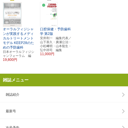
オーラルフィジシャ
口腔保健・予防歯科
ンが実践するメディ
学
第2版
カルトリートメント
安井利一 編集代表／
山下喜久・廣瀬公治・
モデル
KEEP28のた
小松﨑明・山本龍生・
めの予防歯科
弘中祥司 編集
日本オーラルフィジシ
11,000円
ャンフォーラム 編
19,800円
雑誌メニュー
雑誌紹介
最新号
次号予告