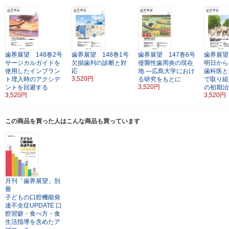
歯界展望 148巻2号
歯界展望 148巻1号
歯界展望 147巻6号
歯界展望
サージカルガイドを
欠損歯列の診断と対
侵襲性歯周炎の現在
明日から
使用したインプラン
応
地
―広島大学におけ
歯科医と
3,520円
ト埋入時のアクシデ
る研究をもとに
で取り組
3,520円
ントを回避する
の初期治
3,520円
3,520円
この商品を買った人はこんな商品も買っています
月刊「歯界展望」別
冊
子どもの口腔機能発
達不全症UPDATE
口
腔習癖・食べ方・食
生活指導を含めたア