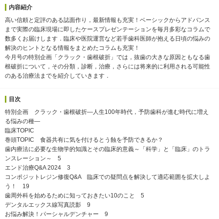
内容紹介
高い信頼と定評のある誌面作り，最新情報も充実！ベーシックからアドバンス
まで実際の臨床現場に即したケースプレゼンテーションを毎月多彩なコラムで
数多くお届けします．臨床や医院運営など若手歯科医師が抱える日頃の悩みの
解決のヒントとなる情報をまとめたコラムも充実！
今月号の特別企画「クラック・歯根破折」では，抜歯の大きな原因ともなる歯
根破折について，その分類，診断，治療，さらには将来的に利用される可能性
のある治療法までを紹介していきます．
目次
特別企画 クラック・歯根破折―人生100年時代，予防歯科が進む時代に増え
る悩みの種―
臨床TOPIC
巻頭TOPIC 食器共有に気を付けるとう蝕を予防できるか？
歯内療法に必要な生物学的知識とその臨床的意義～「科学」と「臨床」のトラ
ンスレーション～ 5
エンド治療Q&A 2024 3
コンポジットレジン修復Q&A 臨床での疑問点を解決して適応範囲を拡大しよ
う！ 19
歯周外科を始めるために知っておきたい10のこと 5
デンタルエックス線写真読影 9
お悩み解決！パーシャルデンチャー 9