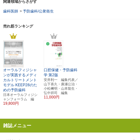
関連領域からさがす
歯科医師
>
予防歯科/公衆衛生
売れ筋ランキング
オーラルフィジシャ
口腔保健・予防歯科
ンが実践するメディ
学
第2版
カルトリートメント
安井利一 編集代表／
山下喜久・廣瀬公治・
モデル
KEEP28のた
小松﨑明・山本龍生・
めの予防歯科
弘中祥司 編集
日本オーラルフィジシ
11,000円
ャンフォーラム 編
19,800円
雑誌メニュー