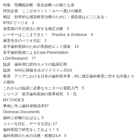
特集 顎機能診断・咬合診断への新たな扉
特別企画 ここがポイント！ルーペ選びの極意
検証 効率的な感染根管治療のために－感染源はどこにある－
BTECでペリオ 2
発育期の不正咬合に対する矯正治療 5
レーザーはここまできた！ Practice ＆ Evidence 4
麻里先生のペリオ日記 2
若手歯科医師のための実践的エンド講座 14
若手歯科医師によるCase Presentation
LDA Research 77
臨床 歯科用口腔内カメラの臨床応用
臨床 AHA心肺蘇生法ガイドライン2010
教育 アジアにおける日本の歯科医学界，特に矯正歯科教育に対する評価とそ
の期待
これからの臨床に必要なモニター心電図入門 5
シリーズ 若手歯科医師の業界研究 5・完
MY CHOICE
事例に学ぶ歯科保険請求97
Overseas Documents
歯科と砂糖のおはなし 5
コトバを読む，データを読む 17
歯科医院で研究をしてみよう！ 5
歯科医師のための法務・税務Q＆A 5