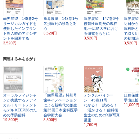
歯界展望 148巻2号
歯界展望 148巻1号
歯界展望 147巻6号
歯界展望
サージカルガイドを
欠損歯列の診断と対
侵襲性歯周炎の現在
明日から
使用したインプラン
応
地
―広島大学におけ
歯科医と
3,520円
ト埋入時のアクシデ
る研究をもとに
で取り組
3,520円
ントを回避する
の初期治
3,520円
3,520円
関連する本をさがす
オーラルフィジシャ
「歯界展望」特別号
デンタルハイジー
口腔保健
ンが実践するメディ
歯科イノベーション
ン 45巻11号
学
第2版
11,000
カルトリートメント
による新時代の創生
わかる！ 読める！
モデル
KEEP28のた
第25回日本歯科医学
活かせる！
歯科衛
めの予防歯科
会学術大会
生士のためのX線写真
19,800円
8,800円
講座
1,760円