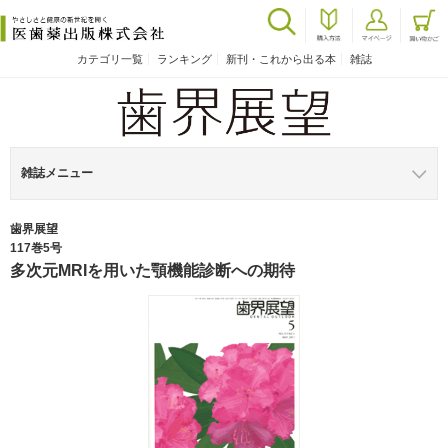
カテゴリ一覧
ランキング
新刊・これから出る本
雑誌
雑誌メニュー
歯界展望
117巻5号
多次元MRIを用いた顎機能診断への期待