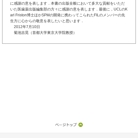
に感謝の意を表します．本書の出版全般において多大な貢献をいただ
いた医歯薬出版編集部の方々に感謝の意を表します．最後に，UCLのK
arl Friston博士ほかSPMの開発に携わってこられたFILのメンバーの先
生方に心からの敬意を表したいと思います．
2012年7月10日
菊池吉晃（首都大学東京大学院教授）