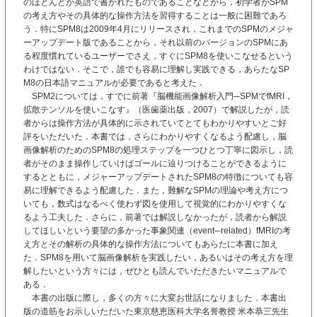
のほとんどが英語で書かれたものであることなどから，初学者がSPM
の考え方やその具体的な操作方法を習得することは一般に困難であろ
う．特にSPM8は2009年4月にリリースされ，これまでのSPMのメジャ
ーアップデート版であることから，それ以前のバージョンのSPMにあ
る程度慣れているユーザーでさえ，すぐにSPM8を使いこなせるという
わけではない．そこで，誰でも容易に理解し実践できる，あらたなSP
M8の日本語マニュアルが必要であると考えた．
SPM2については，すでに前著『脳機能画像解析入門─SPMでfMRI，
拡散テンソルを使いこなす』（医歯薬出版，2007）で解説したが，読
者からは操作方法が具体的に示されていてとてもわかりやすいとご好
評をいただいた．本書では，さらにわかりやすくなるよう配慮し，脳
画像解析のためのSPM8の処理ステップを一つひとつ丁寧に図示し，読
者がそのまま操作していけばゴールに辿りつけることができるように
するとともに，メジャーアップデートされたSPM8の特徴についても容
易に理解できるよう配慮した．また，難解なSPMの理論や考え方につ
いても，数式はなるべく使わず図を使用して視覚的にわかりやすくな
るよう工夫した．さらに，前著では解説しなかったが，読者から解説
してほしいという要望の多かった事象関連（event─related）fMRIの考
え方とその解析の具体的な操作方法についてもあらたに本書に加え
た．SPM8を用いて脳画像解析を実践したい，あるいはその考え方を理
解したいという方々には，ぜひとも読んでいただきたいマニュアルで
ある．
本書の出版に際し，多くの方々に大変お世話になりました．本書出
版の道筋をお示しいただいた東京慈恵医科大学名誉教授 米本恭三先生