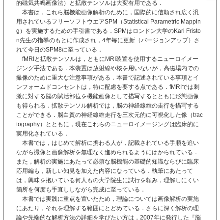
的磁気共鳴画像法）と拡散テンソルは大変有用である．
本書は，これら脳機能画像解析のために，国際的に信頼され広く汎
用されているフリーソフトウエアSPM（Statistical Parametric Mappin
g）を実施するための手引書である．SPMはロンドン大学のKarl Fristo
n先生の指導のもとに作成され，4年毎に更新（バージョンアップ）さ
れて今日のSPM8に至っている．
fMRIと拡散テンソルは，ともにMRI装置を使用するニューロイメー
ジング手法である．本装置は放射線や核を用いないが，高磁場内での
撮像のために重大な注意事項がある．本書で記述されている事項とイ
ンフォームドコンセントは，特に配慮を要する点である．fMRIでは刺
激に対する脳の賦活部位を機能画像として描写するとともに形態画像
も得られる．拡散テンソル解析では，脳の神経線維の走行を描写する
ことができる．脳白質の神経線維走行を三次元的に可視化した像（trac
tography）とともに，現在これらのニューロイメージングは臨床的に
実用化されている．
本書では，はじめて解析に携わる人が，記載されている手順を追い
ながら撮像と画像解析を無理なく進められるようにはかられている．
また，解析の実施にあたって必須な脳機能の基礎的知識ならびに臨床
応用編も，新しい知見を加えた内容になっている．執筆にあたって
は，興味を抱いている何人もの大学院生に試行を頼み，理解しにくい
箇所を何度も手直ししながら完成に至っている．
本書では実践に重点を置いたため，理論については画像解析の実施
にあたり，それを理解する範囲にとどめている．さらに深く解析の理
論や先端的な解析方法の詳細を学びたい方は，2007年に発行した『脳