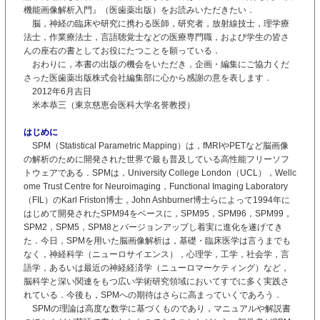
機能画像解析入門』（医歯薬出版）をお読みいただきたい．
脳，神経の臨床や研究に携わる医師，研究者，放射線技士，理学療
法士，作業療法士，言語聴覚士などの医療専門職，および学生の皆さ
んの座右の書としてお役にたつことを願っている．
おわりに，本書の出版の機会をいただき，企画・編集にご協力くだ
さった医歯薬出版株式会社編集部に心から感謝の意を表します．
2012年6月吉日
米本恭三（東京慈恵会医科大学名誉教授）
はじめに
SPM（Statistical Parametric Mapping）は，fMRIやPETなど脳画像
の解析のために開発された世界で最も普及している高性能フリーソフ
トウェアである．SPMは，University College London（UCL），Wellc
ome Trust Centre for Neuroimaging，Functional Imaging Laboratory
（FIL）のKarl Friston博士，John Ashburner博士らによって1994年に
はじめて開発されたSPM94をベースに，SPM95，SPM96，SPM99，
SPM2，SPM5，SPM8とバージョンアップし着実に進化を遂げてき
た．今日，SPMを用いた脳画像解析は，基礎・臨床医学は言うまでも
なく，神経科学（ニューロサイエンス），心理学，工学，社会学，言
語学，あるいは最近の神経経済学（ニューロマーケティング）など，
脳科学と深い関連をもつ広い学術研究領域においてすでに多く実践さ
れている．今後も，SPMへの期待はさらに高まっていくであろう．
SPMの理論は高度な数学に基づくものであり，マニュアルや解説書