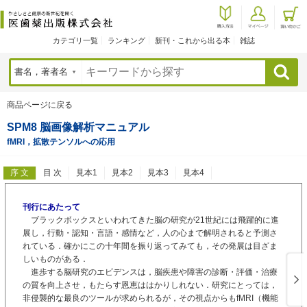
カテゴリ一覧
ランキング
新刊・これから出る本
雑誌
検索
商品ページに戻る
SPM8 脳画像解析マニュアル
fMRI，拡散テンソルへの応用
序 文
目 次
見本1
見本2
見本3
見本4
刊行にあたって
ブラックボックスといわれてきた脳の研究が21世紀には飛躍的に進
展し，行動・認知・言語・感情など，人の心まで解明されると予測さ
れている．確かにこの十年間を振り返ってみても，その発展は目ざま
しいものがある．
進歩する脳研究のエビデンスは，脳疾患や障害の診断・評価・治療
の質を向上させ，もたらす恩恵ははかりしれない．研究にとっては，
非侵襲的な最良のツールが求められるが，その視点からもfMRI（機能