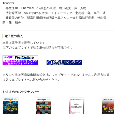
TOPICS
再生医学 Chemical iPS 細胞の展望 増田茂夫・澤 芳樹
放射線医学 AD におけるタウPET イメージング 北村聡一郎・島田 斉
呼吸器内科学 閉塞性睡眠時無呼吸と非アルコール性脂肪肝疾患 外山善
朗・陳 和夫
電子版の購入
本書は電子版を販売しています．
以下のウェブサイトで論文単位の購入が可能です．
※リンク先は医歯薬出版株式会社のウェブサイトではありません．利用方法等
は各ウェブサイトへお問い合わせください．
おすすめのバックナンバー