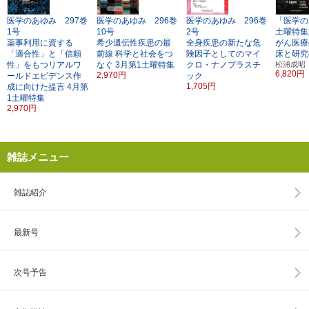
医学のあゆみ 297巻
医学のあゆみ 296巻
医学のあゆみ 296巻
「医学の
1号
10号
2号
土曜特集
薬事利用に資する
希少遺伝性疾患の最
全身疾患の新たな危
がん医療
「適合性」と「信頼
前線
科学と社会をつ
険因子としてのマイ
床と研究
性」をもつリアルワ
なぐ
3月第1土曜特集
クロ・ナノプラスチ
松浦成昭
6,820円
2,970円
ールドエビデンス作
ック
1,705円
成に向けた提言
4月第
1土曜特集
2,970円
雑誌メニュー
雑誌紹介
最新号
次号予告