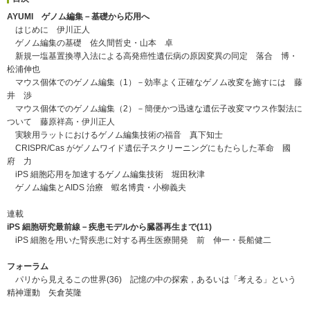
AYUMI ゲノム編集－基礎から応用へ
はじめに 伊川正人
ゲノム編集の基礎 佐久間哲史・山本 卓
新規一塩基置換導入法による高発癌性遺伝病の原因変異の同定 落合 博・
松浦伸也
マウス個体でのゲノム編集（1）－効率よく正確なゲノム改変を施すには 藤
井 渉
マウス個体でのゲノム編集（2）－簡便かつ迅速な遺伝子改変マウス作製法に
ついて 藤原祥高・伊川正人
実験用ラットにおけるゲノム編集技術の福音 真下知士
CRISPR/Cas がゲノムワイド遺伝子スクリーニングにもたらした革命 國
府 力
iPS 細胞応用を加速するゲノム編集技術 堀田秋津
ゲノム編集とAIDS 治療 蝦名博貴・小柳義夫
連載
iPS 細胞研究最前線－疾患モデルから臓器再生まで(11)
iPS 細胞を用いた腎疾患に対する再生医療開発 前 伸一・長船健二
フォーラム
パリから見えるこの世界(36) 記憶の中の探索，あるいは「考える」という
精神運動 矢倉英隆