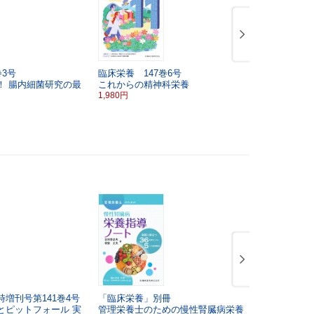
巻3号
臨床栄養 147巻6号
臨床栄養 1
！
腸内細菌研究の最
これからの精神科栄養
CKD栄養
1,980円
1,980円
増刊号第141巻4号
「臨床栄養」別冊
「臨床栄養
とピットフォール
実
管理栄養士のための慢性腎臓病栄養
のためのス