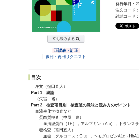
発行年月：20
注文コード：7
雑誌コード：09
立ち読みする
正誤表・訂正
復刊・再刊リクエスト
目次
序文（窪田直人）
Part 1 総論
（矢冨 裕）
Part 2 検査項目別 検査値の意味と読み方のポイント
血液生化学検査など
蛋白質検査（中屋 豊）
血清総蛋白（TP），アルブミン（Alb），トランスサイ
糖検査（窪田直人）
血糖（グルコース：Glu），ヘモグロビンA1c（HbA1