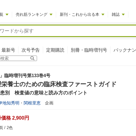
覧
売れ筋ランキング
新刊・これから出る本
雑誌
最新号
次号予告
定期購読
別冊・臨時増刊号
バックナ
」臨時増刊号第133巻4号
理栄養士のための臨床検査ファーストガイド
疾患別 検査値の意味と読み方のポイント
伊地知秀明
・
関根里恵
企画
格 2,900円
 / 2色