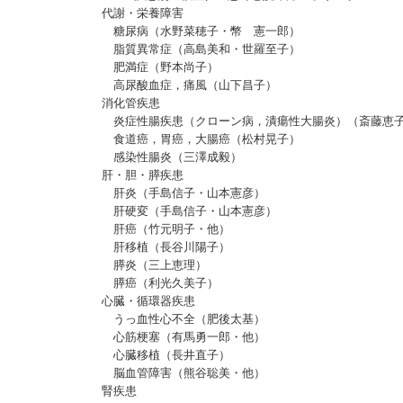
代謝・栄養障害
糖尿病（水野菜穂子・幣 憲一郎）
脂質異常症（高島美和・世羅至子）
肥満症（野本尚子）
高尿酸血症，痛風（山下昌子）
消化管疾患
炎症性腸疾患（クローン病，潰瘍性大腸炎）（斎藤恵
食道癌，胃癌，大腸癌（松村晃子）
感染性腸炎（三澤成毅）
肝・胆・膵疾患
肝炎（手島信子・山本憲彦）
肝硬変（手島信子・山本憲彦）
肝癌（竹元明子・他）
肝移植（長谷川陽子）
膵炎（三上恵理）
膵癌（利光久美子）
心臓・循環器疾患
うっ血性心不全（肥後太基）
心筋梗塞（有馬勇一郎・他）
心臓移植（長井直子）
脳血管障害（熊谷聡美・他）
腎疾患