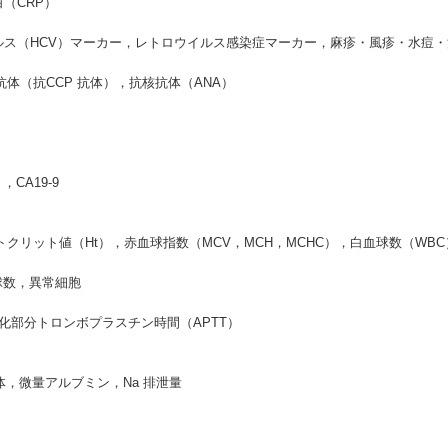
（CRP）
ス（HCV）マーカー，レトロウイルス感染症マーカー，麻疹・風疹・水痘
（抗CCP 抗体），抗核抗体（ANA）
A19-9
ット値（Ht），赤血球指数（MCV，MCH，MCHC），白血球数（WBC）
数，異常細胞
部分トロンボプラスチン時間（APTT）
微量アルブミン，Na 排泄量