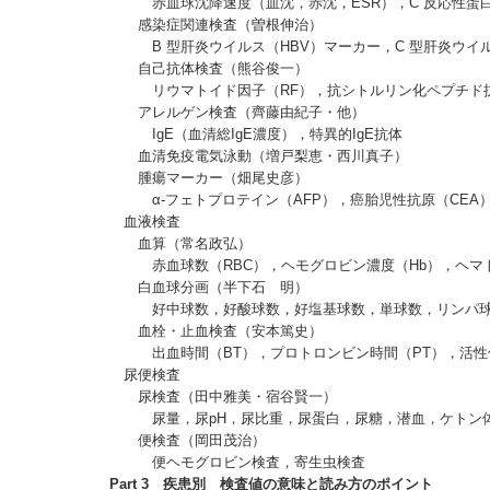
赤血球沈降速度（血沈，赤沈，ESR），C 反応性蛋白
感染症関連検査（曽根伸治）
B 型肝炎ウイルス（HBV）マーカー，C 型肝炎ウイル
自己抗体検査（熊谷俊一）
リウマトイド因子（RF），抗シトルリン化ペプチド抗体
アレルゲン検査（齊藤由紀子・他）
IgE（血清総IgE濃度），特異的IgE抗体
血清免疫電気泳動（増戸梨恵・西川真子）
腫瘍マーカー（畑尾史彦）
α-フェトプロテイン（AFP），癌胎児性抗原（CEA），C
血液検査
血算（常名政弘）
赤血球数（RBC），ヘモグロビン濃度（Hb），ヘマトクリ
白血球分画（半下石 明）
好中球数，好酸球数，好塩基球数，単球数，リンパ球
血栓・止血検査（安本篤史）
出血時間（BT），プロトロンビン時間（PT），活性化
尿便検査
尿検査（田中雅美・宿谷賢一）
尿量，尿pH，尿比重，尿蛋白，尿糖，潜血，ケトン体，
便検査（岡田茂治）
便ヘモグロビン検査，寄生虫検査
Part 3 疾患別 検査値の意味と読み方のポイント