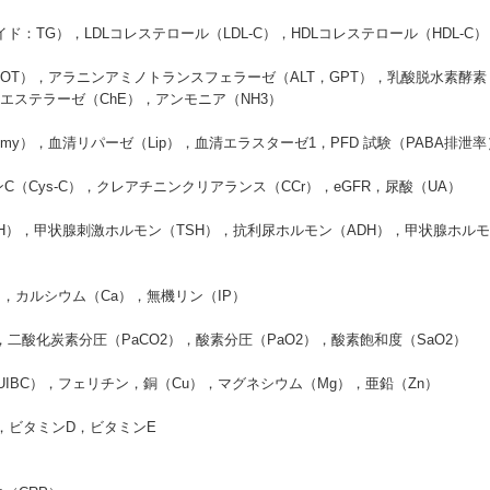
，LDLコレステロール（LDL-C），HDLコレステロール（HDL-C），no
，アラニンアミノトランスフェラーゼ（ALT，GPT），乳酸脱水素酵素（L
ンエステラーゼ（ChE），アンモニア（NH3）
），血清リパーゼ（Lip），血清エラスターゼ1，PFD 試験（PABA排泄率
Cys-C），クレアチニンクリアランス（CCr），eGFR，尿酸（UA）
甲状腺刺激ホルモン（TSH），抗利尿ホルモン（ADH），甲状腺ホルモン（
カルシウム（Ca），無機リン（IP）
），二酸化炭素分圧（PaCO2），酸素分圧（PaO2），酸素飽和度（SaO2）
BC），フェリチン，銅（Cu），マグネシウム（Mg），亜鉛（Zn）
，ビタミンD，ビタミンE