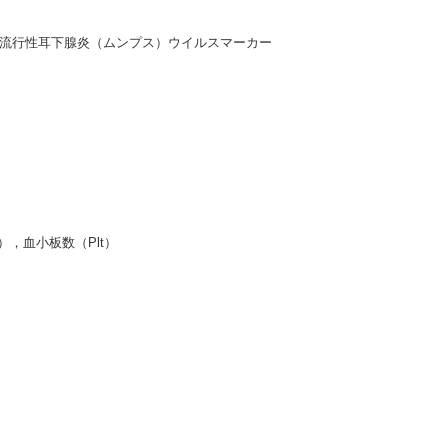
・流行性耳下腺炎（ムンプス）ウイルスマーカー
，血小板数（Plt）