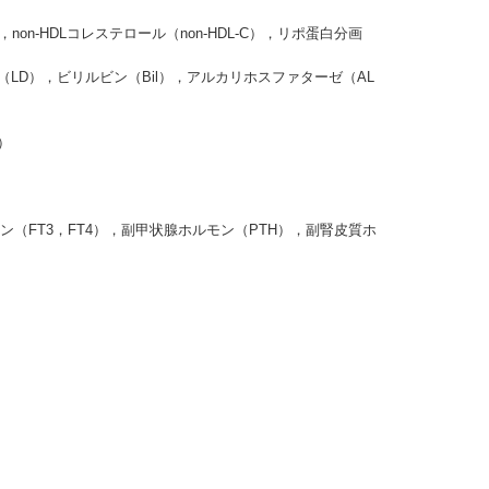
n-HDLコレステロール（non-HDL-C），リポ蛋白分画
D），ビリルビン（Bil），アルカリホスファターゼ（AL
）
FT3，FT4），副甲状腺ホルモン（PTH），副腎皮質ホ