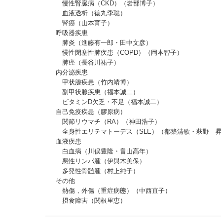
慢性腎臓病（CKD）（岩部博子）
血液透析（徳丸季聡）
腎癌（山本育子）
呼吸器疾患
肺炎（進藤有一郎・田中文彦）
慢性閉塞性肺疾患（COPD）（岡本智子）
肺癌（長谷川祐子）
内分泌疾患
甲状腺疾患（竹内靖博）
副甲状腺疾患（福本誠二）
ビタミンD欠乏・不足（福本誠二）
自己免疫疾患（膠原病）
関節リウマチ（RA）（神田浩子）
全身性エリテマトーデス（SLE）（都築清歌・萩野 
血液疾患
白血病（川俣豊隆・畠山高年）
悪性リンパ腫（伊與木美保）
多発性骨髄腫（村上純子）
その他
熱傷，外傷（重症病態）（中西直子）
摂食障害（関根里恵）