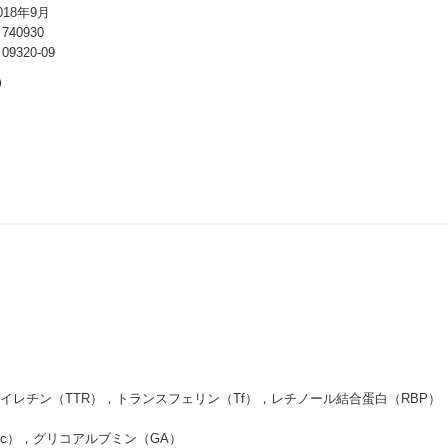
18年9月
40930
320-09
レチン（TTR），トランスフェリン（Tf），レチノール結合蛋白（RBP）
c），グリコアルブミン（GA）