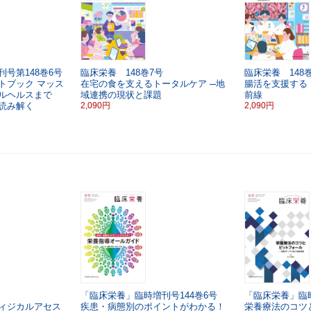
号第148巻6号
臨床栄養 148巻7号
臨床栄養 148
トブック
マッス
在宅の食を支えるトータルケア
─地
腸活を支援する
タルヘルスまで
域連携の現状と課題
前線
読み解く
2,090円
2,090円
「臨床栄養」臨時増刊号144巻6号
「臨床栄養」臨時
ィジカルアセス
疾患・病態別のポイントがわかる！
栄養療法のコツ