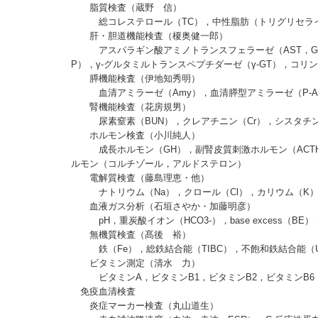
脂質検査（蔵野 信）
総コレステロール（TC），中性脂肪（トリグリセライド：TG）
肝・胆道機能検査（榎奥健一郎）
アスパラギン酸アミノトランスフェラーゼ（AST，GOT）
P），γ-グルタミルトランスペプチダーゼ（γ-GT），コリ
膵機能検査（伊地知秀明）
血清アミラーゼ（Amy），血清膵型アミラーゼ（P-Amy
腎機能検査（花房規男）
尿素窒素（BUN），クレアチニン（Cr），シスタチンC（
ホルモン検査（小川純人）
成長ホルモン（GH），副腎皮質刺激ホルモン（ACTH），
ルモン（コルチゾール，アルドステロン）
電解質検査（藤島理恵・他）
ナトリウム（Na），クロール（Cl），カリウム（K），
血液ガス分析（石垣さやか・加藤明彦）
pH，重炭酸イオン（HCO3-），base excess（BE
無機質検査（髙後 裕）
鉄（Fe），総鉄結合能（TIBC），不飽和鉄結合能（UI
ビタミン測定（清水 力）
ビタミンA，ビタミンB1，ビタミンB2，ビタミンB6
免疫血清検査
炎症マーカー検査（丸山道生）