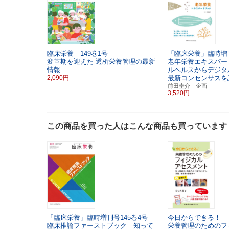
臨床栄養 149巻1号
「臨床栄養」臨時増刊
変革期を迎えた
透析栄養管理の最新
老年栄養エキスパー
情報
ルヘルスからデジ
2,090円
最新コンセンサスを
前田圭介 企画
3,520円
この商品を買った人はこんな商品も買っています
「臨床栄養」臨時増刊号145巻4号
今日からできる！
臨床推論ファーストブック―知って
栄養管理のためのフ