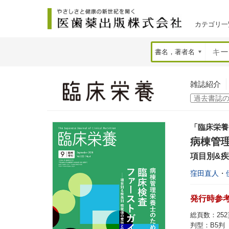
カテゴリ一
雑誌紹介
「臨床栄養
病棟管
項目別&
窪田直人
・
発行時参考価
総頁数：252頁
判型：B5判