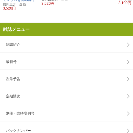
3,190円
3,520円
前田圭介 企画
3,520円
雑誌メニュー
雑誌紹介
最新号
次号予告
定期購読
別冊・臨時増刊号
バックナンバー