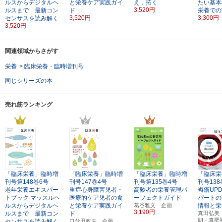
ルスからデジタルヘ
と栄養ケア実践ガイ
え，拓く
たい基本
3,520円
ルスまで 最新コン
ド
栄養での
3,520円
3,300円
センサスを読み解く
3,520円
関連領域からさがす
栄養
>
臨床栄養・臨時増刊号
同じシリーズの本
売れ筋ランキング
「臨床栄養」臨時増
「臨床栄養」臨時増
「臨床栄養」臨時増
「臨床栄
刊号第148巻6号
刊号147巻4号
刊号第135巻4号
刊号138
老年栄養エキスパー
重症心身障害児者・
高齢者の栄養管理パ
褥瘡UPD
トブック
マッスルヘ
医療的ケア児者の食
ーフェクトガイド
パートの
ルスからデジタルヘ
と栄養ケア実践ガイ
葛谷雅文 企画
情報と栄
3,190円
ルスまで 最新コン
ド
真田弘美
朗・真壁
センサスを読み解く
口分田政夫 企画