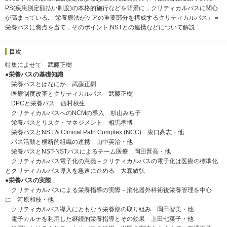
PS(疾患別定額払い制度)の本格的施行などを背景に，クリティカルパスに関心
が高まっている.「栄養療法がケアの重要部分を構成するクリティカルパス」＝
栄養パスに焦点を当て，そのポイント,NSTとの連携などについて解説．
目次
特集によせて 武藤正樹
●栄養パスの基礎知識
栄養パスとはなにか 武藤正樹
医療制度改革とクリティカルパス 武藤正樹
DPCと栄養パス 西村秋生
クリティカルパスへのNCMの導入 杉山みち子
栄養パスとリスク・マネジメント 相馬孝博
栄養パスとNST & Clinical Path Complex (NCC) 東口高志・他
パス活動と横断的組織の連携 山中英治・他
栄養パスとNST-NSTパスによるチーム医療 岡田晋吾・他
クリティカルパス電子化の意義－クリティカルパスの電子化は医療の標準化
とクリティカルパス導入を急速に進める 大森敏弘
●栄養パスの実際
クリティカルパスによる栄養指導の実際－消化器外科術後栄養管理を中心
に 河原和枝・他
クリティカルパス導入にともなう栄養部の取り組み 岡田智美・他
電子カルテを利用した継続的栄養指導とその効果 上田七菜子・他