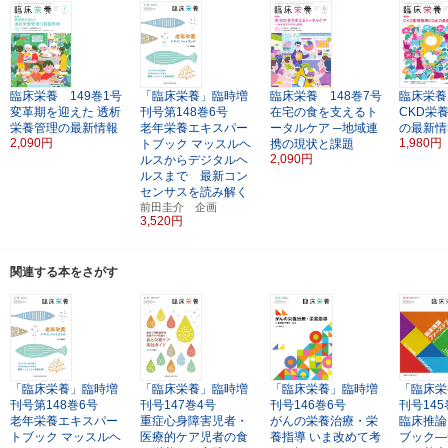
臨床栄養 149巻1号
「臨床栄養」臨時増
臨床栄養 148巻7号
臨床栄養
変革期を迎えた
透析
刊号第148巻6号
在宅の食を支えるト
CKD栄
栄養管理の最新情報
老年栄養エキスパー
ータルケア
─地域連
の最新情
2,090円
1,980円
トブック
マッスルヘ
携の現状と課題
2,090円
ルスからデジタルヘ
ルスまで 最新コン
センサスを読み解く
前田圭介 企画
3,520円
関連する本をさがす
「臨床栄養」臨時増
「臨床栄養」臨時増
「臨床栄養」臨時増
「臨床栄
刊号第148巻6号
刊号147巻4号
刊号146巻6号
刊号145
老年栄養エキスパー
重症心身障害児者・
がんの栄養治療・栄
臨床推論
トブック
マッスルヘ
医療的ケア児者の食
養指導
いま改めて考
ブック―