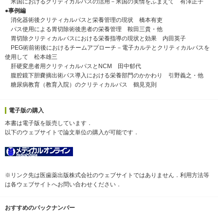
米国におけるクリティカルパスの活用－米国の実情をふまえて 有澤正子
●事例編
消化器術後クリティカルパスと栄養管理の現状 橋本有吏
パス使用による胃切除術後患者の栄養管理 鞍田三貴・他
胃切除クリティカルパスにおける栄養指導の現状と効果 内田英子
PEG術前術後におけるチームアプローチ－電子カルテとクリティカルパスを
使用して 松本雄三
肝硬変患者用クリティカルパスとNCM 田中郁代
腹腔鏡下胆嚢摘出術パス導入における栄養部門のかかわり 引野義之・他
糖尿病教育（教育入院）のクリティカルパス 鶴見克則
電子版の購入
本書は電子版を販売しています．
以下のウェブサイトで論文単位の購入が可能です．
※リンク先は医歯薬出版株式会社のウェブサイトではありません．利用方法等
は各ウェブサイトへお問い合わせください．
おすすめのバックナンバー