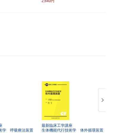
2,640円
座
最新臨床工学講座
バスキュラ
術学 呼吸療法装置
生体機能代行技術学 体外循環装置
る！
透析ス