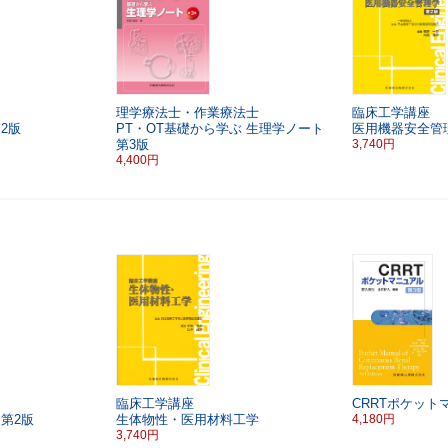
理学療法士・作業療法士
臨床工学講座
2版
PT・OT基礎から学ぶ
生理学ノート
医用機器安全管
第3版
3,740円
4,400円
臨床工学講座
CRRTポケット
第2版
生体物性・医用材料工学
4,180円
3,740円