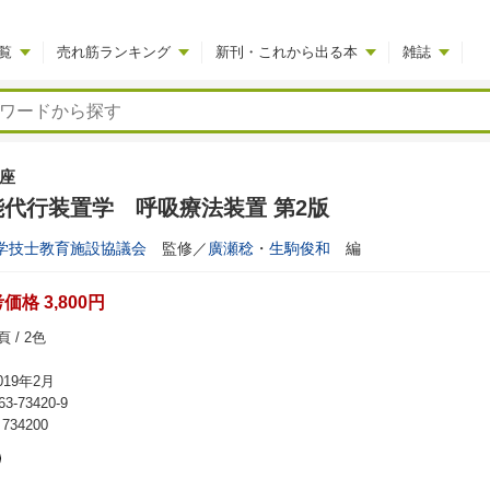
覧
売れ筋ランキング
新刊・これから出る本
雑誌
座
代行装置学 呼吸療法装置 第2版
学技士教育施設協議会
監修／
廣瀬稔
・
生駒俊和
編
格 3,800円
 / 2色
19年2月
63-73420-9
34200