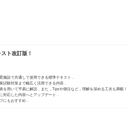
キスト改訂版！
教育施設で共通して使用できる標準テキスト．
家試験対策まで幅広く活用できる内容．
表を用いて平易に解説．また，Tipsや側注など，理解を深める工夫も満載！
に対応した内容へとアップデート．
フにもおすすめ．