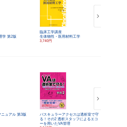
臨床工学講座
メディカル
理学
第2版
生体物性・医用材料工学
1,760円
3,740円
マニュアル
第3版
バスキュラーアクセスは透析室で守
最新臨床工
る！その2
透析スタッフによるエコ
関係法規
2
ーを用いたVA管理
2,970円