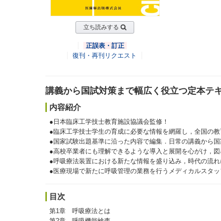
立ち読みする
正誤表・訂正
復刊・再刊リクエスト
講義から国試対策まで幅広く役立つ定本テ
内容紹介
●日本臨床工学技士教育施設協議会監修！
●臨床工学技士学生の育成に必要な情報を網羅し，全国の
●国家試験出題基準に沿った内容で編集．日常の講義から国
●高校卒業者にも理解できるような導入と展開を心がけ，図
●呼吸療法装置における新たな情報を盛り込み，時代の流れ
●医療現場で新たに呼吸管理の業務を行うメディカルスタッ
目次
第1章 呼吸療法とは
第2章 呼吸機能検査