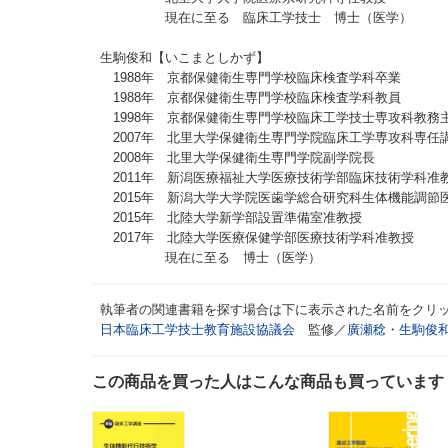
現在に至る 臨床工学技士 博士（医学）
生駒俊和【いこまとしかず】
1988年 京都保健衛生専門学校臨床検査学科卒業
1988年 京都保健衛生専門学校臨床検査学科教員
1998年 京都保健衛生専門学校臨床工学技士専攻科教務
2007年 北里大学保健衛生専門学院臨床工学専攻科専任
2008年 北里大学保健衛生専門学院副学院長
2011年 新潟医療福祉大学医療技術学部臨床技術学科准
2015年 新潟大学大学院医歯学総合研究科生体機能調節
2015年 北陸大学新学部設置準備室准教授
2017年 北陸大学医療保健学部医療技術学科准教授
現在に至る 博士（医学）
執筆者の関連書籍を探す場合は下に表示された名前をクリ
日本臨床工学技士教育施設協議会
監修／
廣瀬稔
・
生駒俊
この商品を買った人はこんな商品も買っています