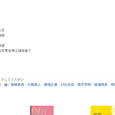
主任
講師
教授
医学専攻博士課程修了
ックしてください
和
編／
尾崎眞啓
・
片桐真人
・
横場正典
・
日比谷信
・
西手芳明
・
渡邊晴美
・
明