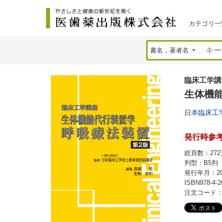
カテゴリ一
臨床工学講
生体機能
日本臨床工
発行時参考価
総頁数：272頁
判型：B5判
発行年月：20
ISBN978-4-2
注文コード：7