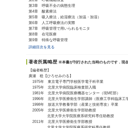
第3章 呼吸不全の病態生理
第4章 酸素療法
第5章 吸入療法，給湿療法（加温・加湿）
第6章 人工呼吸療法の実際
第7章 呼吸管理で用いられるモニタ
第8章 在宅医療
第9章 特殊な呼吸管理
詳細目次を見る
著者所属/略歴
※本書が刊行された当時のものです．現
【編者略歴】
廣瀬 稔【ひろせみのる】
1975年 東京電子専門学校医学電子科卒業
1975年 北里大学病院臨床検査部入職
1981年 北里大学病院医療機器センター（現ME部）
1996年 北里大学医療衛生学部講師（医療工学科臨床工
1998年 放送大学教養学部（産業と技術専攻）卒業
2005年 北里大学医療衛生学部助教授
北里大学大学院医療系研究科専任助教授
2011年 北里大学医療衛生学部教授
北里大学大学院医療系研究科専任教授