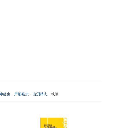
神哲也
・
戸畑裕志
・
出渕靖志
執筆