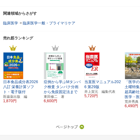
関連領域からさがす
臨床医学
>
臨床医学一般・プライマリケア
売れ筋ランキング
日本食品成分表2026
症例から学ぶMタンパ
当直医マニュアル202
「医学の
八訂
栄養計算ソフ
ク検査
タンパク分画
6
第29版
土曜特集
ト・電子版付
から免疫固定法まで
井上賀元 編集代表
超高齢社
5,720円
医歯薬出版 編
東田修二 著
医学・医
1,870円
6,600円
荒井秀典
6,490円