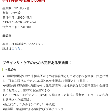
発行時参考価格 5,000円
総頁数：928頁 / 2色
判型：A6判変
発行年月：2010年5月
ISBN978-4-263-73128-4
注文コード：731280
品切れ
本書には改訂版がございます．
詳細は
こちら
．
プライマリ・ケアのための定評ある実践書！
内容紹介
●一般医療機関での外来担当医がその守備範囲として対応すべき症候・疾患に対
し，可能な限りエビデンスに基づいた対処法を情報として提供．
●外来診療で即必要な項目から，生活習慣病，慢性疾患などの長期管理や全身管
理にも対応し，病棟でも活用できる．
●クリニカル・エビデンス（BMJ）を踏まえ，各領域の最新ガイドラインの内容
を盛り込んだ最新版．
●新たにクリニカルオンコロジーを収載．
●臨床医・薬剤師による薬剤のダブルチェック．