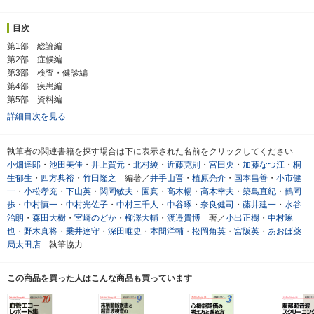
目次
第1部 総論編
第2部 症候編
第3部 検査・健診編
第4部 疾患編
第5部 資料編
詳細目次を見る
執筆者の関連書籍を探す場合は下に表示された名前をクリックしてください
小畑達郎
・
池田美佳
・
井上賀元
・
北村綾
・
近藤克則
・
宮田央
・
加藤なつ江
・
桐
生郁生
・
四方典裕
・
竹田隆之
編著／
井手山晋
・
植原亮介
・
国本昌善
・
小市健
一
・
小松孝充
・
下山英
・
関岡敏夫
・
園真
・
高木暢
・
高木幸夫
・
築島直紀
・
鶴岡
歩
・
中村慎一
・
中村光佐子
・
中村三千人
・
中谷琢
・
奈良健司
・
藤井建一
・
水谷
治朗
・
森田大樹
・
宮崎のどか
・
柳澤大輔
・
渡邉貴博
著／
小出正樹
・
中村琢
也
・
野木真将
・
乗井達守
・
深田唯史
・
本間洋輔
・
松岡角英
・
宮阪英
・
あおば薬
局太田店
執筆協力
この商品を買った人はこんな商品も買っています