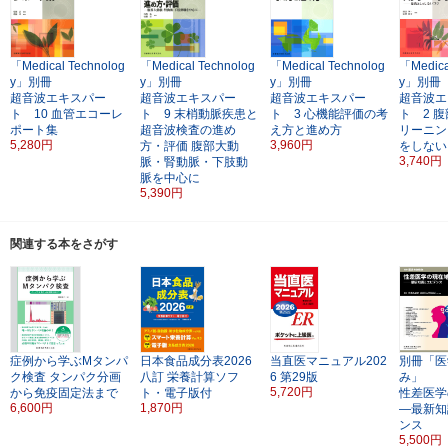
「Medical Technolog
「Medical Technolog
「Medical Technolog
「Medica
y」別冊
y」別冊
y」別冊
y」別冊
超音波エキスパー
超音波エキスパー
超音波エキスパー
超音波エ
ト 10
血管エコーレ
ト 9
末梢動脈疾患と
ト 3
心機能評価の考
ト 2
腹
ポート集
超音波検査の進め
え方と進め方
リーニン
5,280円
3,960円
方・評価
腹部大動
をしない
3,740円
脈・腎動脈・下肢動
脈を中心に
5,390円
関連する本をさがす
症例から学ぶMタンパ
日本食品成分表2026
当直医マニュアル202
別冊「医
ク検査
タンパク分画
八訂
栄養計算ソフ
6
第29版
み」
5,720円
から免疫固定法まで
ト・電子版付
性差医学
6,600円
1,870円
―最新知
ンス
5,500円