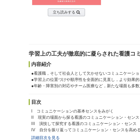
立ち読みする
学習上の工夫が徹底的に凝らされた看護コ
内容紹介
●看護職，そして社会人として欠かせないコミュニケーシ
●学習上の位置づけや順序性を全面的に見直し，より効果的
●年齢・障害別の対応やチーム医療など，新たな場面も多数
目次
I コミュニケーションの基本センスをみがく
II 現実の場面から探る看護のコミュニケーション・センス
III 演技して探究する看護のコミュニケーション・センス
IV 自分を振り返ってコミュニケーション・センスを高め
詳細目次を見る