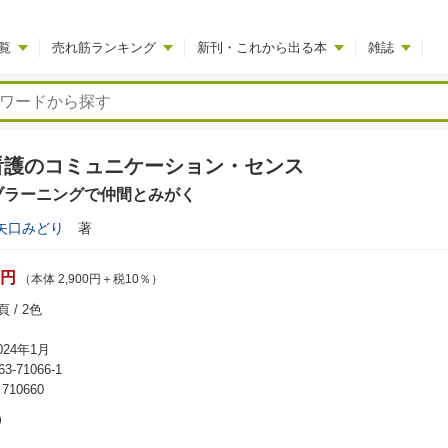
覧
売れ筋ランキング
新刊・これから出る本
雑誌
看護のコミュニケーション・センス
ブラーニングで仲間とみがく
矢口みどり
著
0円
（本体 2,900円＋税10％）
 / 2色
24年1月
63-71066-1
10660