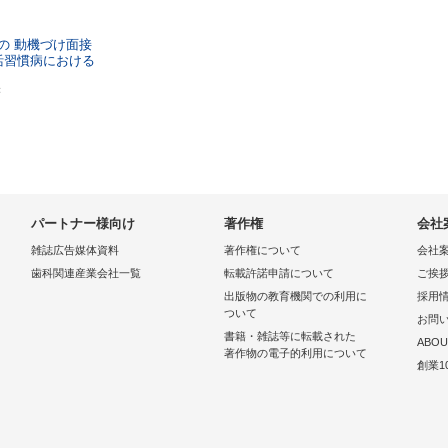
の
動機づけ面接
活習慣病における
著
パートナー様向け
著作権
会社
雑誌広告媒体資料
著作権について
会社
歯科関連産業会社一覧
転載許諾申請について
ご挨
出版物の教育機関での利用に
採用
ついて
お問
書籍・雑誌等に転載された
ABOU
著作物の電子的利用について
創業1