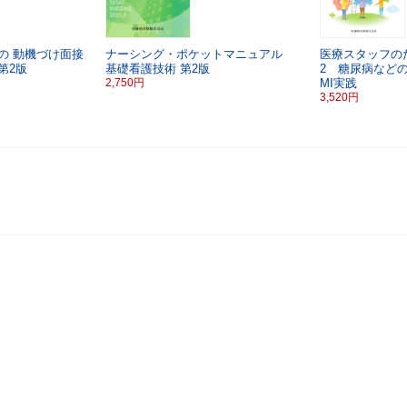
の
動機づけ面接
ナーシング・ポケットマニュアル
医療スタッフの
第2版
基礎看護技術
第2版
2 糖尿病など
2,750円
MI実践
3,520円