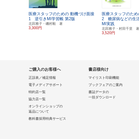
医療スタッフのための
動機づけ面接
医療スタッフのため
1 逆引きMI学習帳
第2版
2 糖尿病などの生
MI実践
北田雅子・磯村毅 著
3,300円
北田雅子・村田千里 
3,520円
ご購入のお客様へ
書店様向け
正誤表／補足情報
マイリスト印刷機能
電子メディアサポート
ブックフェアのご案内
特約店一覧
書誌データの
一括ダウンロード
協力店一覧
オンラインショップの
返品について
教科書採用特典サービス