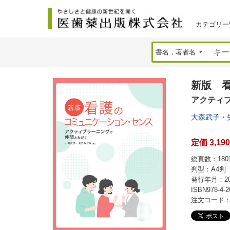
カテゴリ一
新版 
アクティ
大森武子
・
定価 3,19
総頁数：180頁
判型：A4判
発行年月：20
ISBN978-4-2
注文コード：7