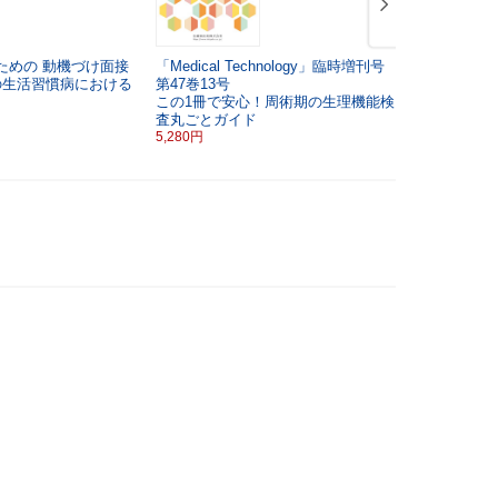
ための
動機づけ面接
「Medical Technology」臨時増刊号
人体の構造
の生活習慣病における
第47巻13号
ッセンス
看
この1冊で安心！周術期の生理機能検
ークブック
査丸ごとガイド
3,520円
5,280円