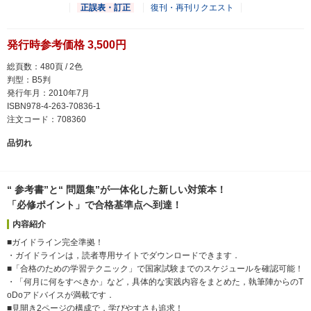
正誤表・訂正
復刊・再刊リクエスト
発行時参考価格 3,500円
総頁数：480頁 / 2色
判型：B5判
発行年月：2010年7月
ISBN978-4-263-70836-1
注文コード：708360
品切れ
“ 参考書”と“ 問題集”が一体化した新しい対策本！
「必修ポイント」で合格基準点へ到達！
内容紹介
■ガイドライン完全準拠！
・ガイドラインは，読者専用サイトでダウンロードできます．
■「合格のための学習テクニック」で国家試験までのスケジュールを確認可能！
・「何月に何をすべきか」など，具体的な実践内容をまとめた，執筆陣からのT
oDoアドバイスが満載です．
■見開き2ページの構成で，学びやすさも追求！