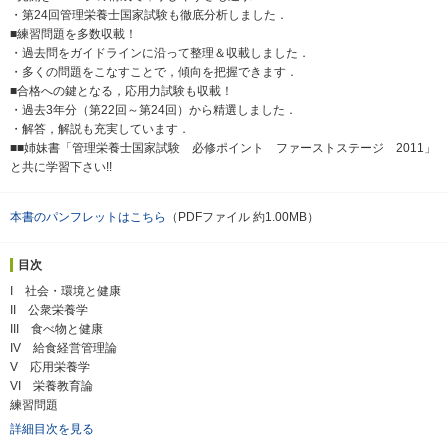
・第24回管理栄養士国家試験も徹底分析しました．
■練習問題を多数収載！
・過去問をガイドラインに沿って整理＆収載しました．
・多くの問題をこなすことで，傾向を把握できます．
■合格への鍵となる，応用力試験も収載！
・過去3年分（第22回～第24回）から精選しました．
・解答，解説も充実しています．
■■姉妹書「管理栄養士国家試験 必修ポイント ファーストステージ 2011」
と共に学習下さい!!
本書のパンフレットはこちら
（PDFファイル 約1.00MB）
目次
I 社会・環境と健康
II 公衆栄養学
III 食べ物と健康
IV 給食経営管理論
V 応用栄養学
VI 栄養教育論
練習問題
詳細目次を見る