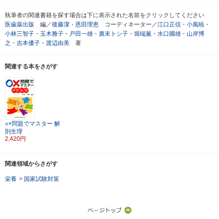
執筆者の関連書籍を探す場合は下に表示された名前をクリックしてください
医歯薬出版
編／
後藤潔
・
恩田理恵
コーディネーター／
江口正信
・
小風暁
・
小林三智子
・
玉木雅子
・
戸田一雄
・
廣末トシ子
・
堀端薫
・
水口國雄
・
山岸博
之
・
吉本優子
・
渡辺由美
著
関連する本をさがす
○×問題でマスター
解
剖生理
2,420円
関連領域からさがす
栄養
>
国家試験対策