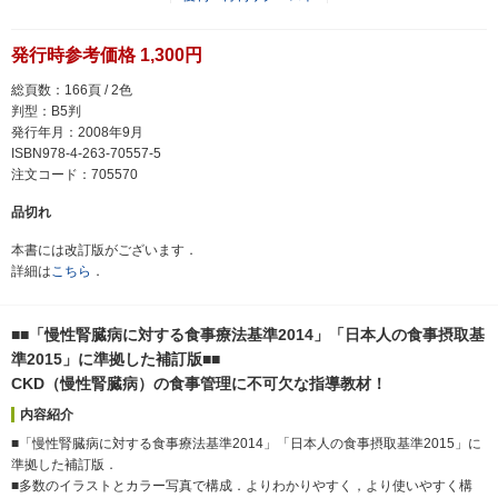
発行時参考価格 1,300円
総頁数：166頁 / 2色
判型：B5判
発行年月：2008年9月
ISBN978-4-263-70557-5
注文コード：705570
品切れ
本書には改訂版がございます．
詳細は
こちら
．
■■「慢性腎臓病に対する食事療法基準2014」「日本人の食事摂取基
準2015」に準拠した補訂版■■
CKD（慢性腎臓病）の食事管理に不可欠な指導教材！
内容紹介
■「慢性腎臓病に対する食事療法基準2014」「日本人の食事摂取基準2015」に
準拠した補訂版．
■多数のイラストとカラー写真で構成．よりわかりやすく，より使いやすく構