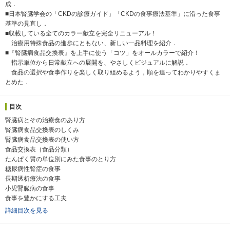
成．
■日本腎臓学会の「CKDの診療ガイド」「CKDの食事療法基準」に沿った食事
基準の見直し．
■収載している全てのカラー献立を完全リニューアル！
治療用特殊食品の進歩にともない、新しい一品料理を紹介．
■『腎臓病食品交換表』を上手に使う「コツ」をオールカラーで紹介！
指示単位から日常献立への展開を、やさしくビジュアルに解説．
食品の選択や食事作りを楽しく取り組めるよう，順を追ってわかりやすくま
とめた．
目次
腎臓病とその治療食のあり方
腎臓病食品交換表のしくみ
腎臓病食品交換表の使い方
食品交換表（食品分類）
たんぱく質の単位別にみた食事のとり方
糖尿病性腎症の食事
長期透析療法の食事
小児腎臓病の食事
食事を豊かにする工夫
詳細目次を見る