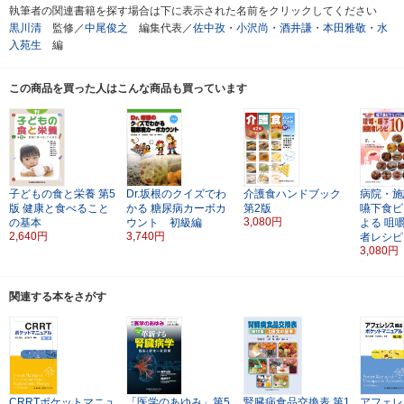
執筆者の関連書籍を探す場合は下に表示された名前をクリックしてください
黒川清
監修／
中尾俊之
編集代表／
佐中孜
・
小沢尚
・
酒井謙
・
本田雅敬
・
水
入苑生
編
この商品を買った人はこんな商品も買っています
子どもの食と栄養
第5
Dr.坂根のクイズでわ
介護食ハンドブック
病院・施
版
健康と食べること
かる
糖尿病カーボカ
第2版
嚥下食ピ
3,080円
の基本
ウント 初級編
よる
咀
2,640円
3,740円
者レシピ
3,080円
関連する本をさがす
CRRTポケットマニュ
「医学のあゆみ」第5
腎臓病食品交換表
第1
アフェレ