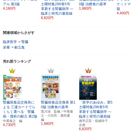
アル
第3版
土曜特集296巻5号
0版
治療食の基準
ケットマ
4,180円
1,980円
革新する腎臓病学
―
版
4,400円
臨床と研究の最前線
6,820円
関連領域からさがす
臨床医学
>
腎臓
栄養
>
献立集
売れ筋ランキング
腎臓病食品交換表に
腎臓病食品交換表
第1
「医学のあゆみ」第5
よる
三連カードでら
0版
治療食の基準
土曜特集296巻5号
くらく選べる 腎臓
黒川清 監修／中尾俊
革新する腎臓病学
―
之・小沢尚・酒井謙
病・透析の献立
第2版
臨床と研究の最前線
編
中尾俊之 編
南学正臣・稲城玲子
1,980円
4,730円
企画
6,820円