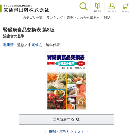
カテゴリ一覧
ランキング
新刊・これから出る本
雑誌
腎臓病食品交換表 第8版
治療食の基準
黒川清
監修／
中尾俊之
編集代表
立ち読みする
復刊・再刊リクエスト