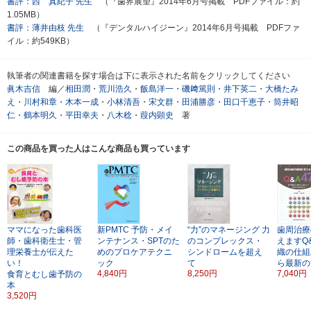
書評：西 真紀子 先生
（『歯界展望』2014年6月号掲載 PDFファイル：約
1.05MB）
書評：薄井由枝 先生
（『デンタルハイジーン』2014年6月号掲載 PDFファ
イル：約549KB）
執筆者の関連書籍を探す場合は下に表示された名前をクリックしてください
眞木吉信
編／
相田潤
・
荒川浩久
・
飯島洋一
・
磯﨑篤則
・
井下英二
・
大橋たみ
え
・
川村和章
・
木本一成
・
小林清吾
・
宋文群
・
田浦勝彦
・
田口千恵子
・
筒井昭
仁
・
鶴本明久
・
平田幸夫
・
八木稔
・
葭内顕史
著
この商品を買った人はこんな商品も買っています
ママになった歯科医
新PMTC
予防・メイ
“力”のマネージング
力
歯周治療
師・歯科衛生士・管
ンテナンス・SPTのた
のコンプレックス・
えますQ&
理栄養士が伝えた
めのプロケアテクニ
シンドロームを超え
織の仕組
い！
ック
て
ら最新の
4,840円
8,250円
7,040円
食育とむし歯予防の
本
3,520円