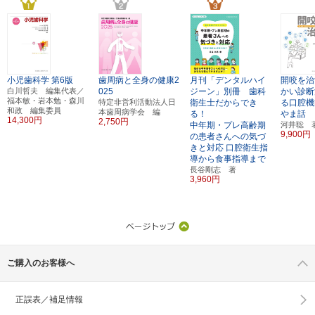
小児歯科学
第6版
歯周病と全身の健康2
月刊「デンタルハイ
開咬を治
白川哲夫 編集代表／
025
ジーン」別冊 歯科
かい診断
福本敏・岩本勉・森川
特定非営利活動法人日
衛生士だからでき
る口腔機
和政 編集委員
本歯周病学会 編
る！
やま話
14,300円
2,750円
中年期・プレ高齢期
河井聡 
9,900円
の患者さんへの気づ
きと対応
口腔衛生指
導から食事指導まで
長谷剛志 著
3,960円
ご購入のお客様へ
正誤表／補足情報