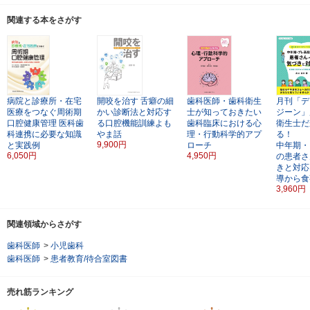
関連する本をさがす
病院と診療所・在宅
開咬を治す
舌癖の細
歯科医師・歯科衛生
月刊「デ
医療をつなぐ周術期
かい診断法と対応す
士が知っておきたい
ジーン」
口腔健康管理
医科歯
る口腔機能訓練よも
歯科臨床における心
衛生士だ
科連携に必要な知識
やま話
理・行動科学的アプ
る！
9,900円
と実践例
ローチ
中年期・
6,050円
4,950円
の患者さ
きと対応
導から食
3,960円
関連領域からさがす
歯科医師
>
小児歯科
歯科医師
>
患者教育/待合室図書
売れ筋ランキング