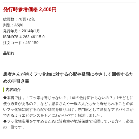
発行時参考価格 2,400円
総頁数：78頁 / 2色
判型：A5判
発行年月：2014年1月
ISBN978-4-263-46115-0
注文コード：461150
品切れ
患者さんが抱くフッ化物に対する心配や疑問にやさしく回答するた
めの手引き書
内容紹介
◆本書では，「フッ素は毒じゃない？」｢歯の色は変わらないの？」｢子どもに
使う必要があるの？」など，患者さんや一般の人たちから寄せられることの多
いフッ化物に関する心配や疑問を取り上げ，専門家として適切なアドバイスが
できるようエビデンスをもとにわかりやすく解説しました．
◆フッ化物応用をすすめるために診療室や地域保健で活躍している方々，必読
の一冊です．