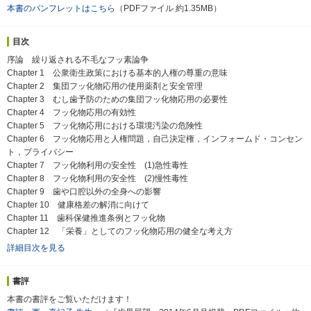
本書のパンフレットはこちら
（PDFファイル 約1.35MB）
目次
序論 繰り返される不毛なフッ素論争
Chapter 1 公衆衛生政策における基本的人権の尊重の意味
Chapter 2 集団フッ化物応用の使用薬剤と安全管理
Chapter 3 むし歯予防のための集団フッ化物応用の必要性
Chapter 4 フッ化物応用の有効性
Chapter 5 フッ化物応用における環境汚染の危険性
Chapter 6 フッ化物応用と人権問題，自己決定権，インフォームド・コンセン
ト，プライバシー
Chapter 7 フッ化物利用の安全性 (1)急性毒性
Chapter 8 フッ化物利用の安全性 (2)慢性毒性
Chapter 9 歯や口腔以外の全身への影響
Chapter 10 健康格差の解消に向けて
Chapter 11 歯科保健推進条例とフッ化物
Chapter 12 「栄養」としてのフッ化物応用の健全な考え方
詳細目次を見る
書評
本書の書評をご覧いただけます！