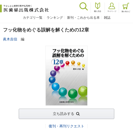
カテゴリ一覧
ランキング
新刊・これから出る本
雑誌
フッ化物をめぐる誤解を解くための12章
眞木吉信
編
立ち読みする
復刊・再刊リクエスト