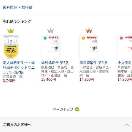
歯科医師
>
教科書
売れ筋ランキング
新人歯科衛生士・歯
歯科矯正学
第7版
歯科麻酔学
第9版
小児歯科
科助手ポケットマニ
後藤滋巳・齋藤功・西
一戸達也・宮脇卓也・
白川哲夫
井康・槇宏太郎・森山
水田健太郎・讃岐拓
福本敏・
ュアル
第2版
啓司・山城隆 編
郎 編
和政 編
江澤庸博 著
15,400円
14,300円
14,300
3,740円
ご購入のお客様へ