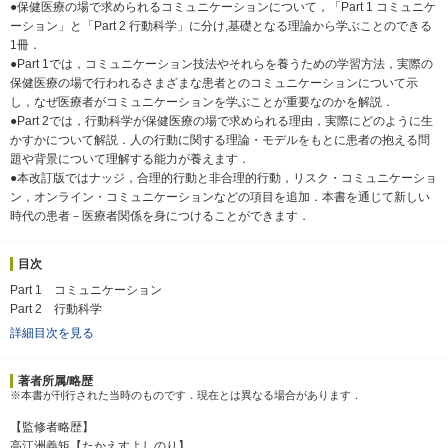
●保健医療の場で求められるコミュニケーションについて，「Part 1 コミュニケ
ーション」と「Part 2 行動科学」に分け,基礎となる理論から学ぶことのできる
1冊．
●Part 1では，コミュニケーション技法やそれらを養うための学習方法，実際の
保健医療の場で行われるさまざまな患者とのコミュニケーションについて示
し，なぜ医療者がコミュニケーションを学ぶことが重要なのかを解説．
●Part 2では，行動科学が保健医療の場で求められる理由，実際にどのように生
かすかについて解説．人の行動に関する理論・モデルをもとに患者の抱える問
題や背景について理解する能力が養えます．
●本改訂版ではナッジ，合理的行動と非合理的行動，リスク・コミュニケーショ
ン，オンライン・コミュニケーションなどの項目を追加．本書を通じて新しい
時代の患者－医療者関係を身につけることができます．
目次
Part 1 コミュニケーション
Part 2 行動科学
詳細目次を見る
著者所属/略歴
※本書が刊行された当時のものです．現在とは異なる場合があります．
【監修者略歴】
高江洲義矩【たかえすよしのり】