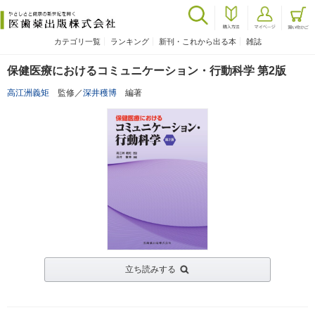
カテゴリ一覧
ランキング
新刊・これから出る本
雑誌
保健医療におけるコミュニケーション・行動科学 第2版
高江洲義矩
監修／
深井穫博
編著
立ち読みする