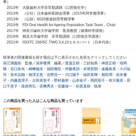
事）
2013年 大阪歯科大学非常勤講師（口腔衛生学）
2013年 （公社）日本歯科医師会理事（2015年同常務理事）
2013年 （公財）8020推進財団専務理事
2015年 FDI Oral Health for Ageing Population Task Team，Chair
2017年 神奈川歯科大学歯学部 客員教授（健康科学講座）
2019年 鶴見大学歯学部 非常勤講師（口腔衛生学講座）
2021年 ISO/TC 106/SC 7/WG 3,4,10エキスパート（日本代表）
執筆者の関連書籍を探す場合は下に表示された名前をクリックしてください
高江洲義矩
監修／
深井穫博
編著／
渡邉正樹
・
三好知美
・
神原正樹
・
埴岡
隆
・
谷口奈央
・
嶋﨑義浩
・
福田雅臣
・
伊藤孝訓
・
木尾哲朗
・
遠藤眞美
・
小川祐
司
・
俣木志朗
・
相澤文恵
・
吉野浩一
・
川口陽子
・
福田英輝
・
相田潤
・
岩本優
子
・
内藤真理子
・
古田美智子
・
野村義明
・
山本祐子
・
岡田彩子
・
有川量崇
・
田
口千恵子
・
葭原明弘
・
宮﨑秀夫
・
安藤雄一
・
杉原直樹
執筆
この商品を買った人はこんな商品も買っています