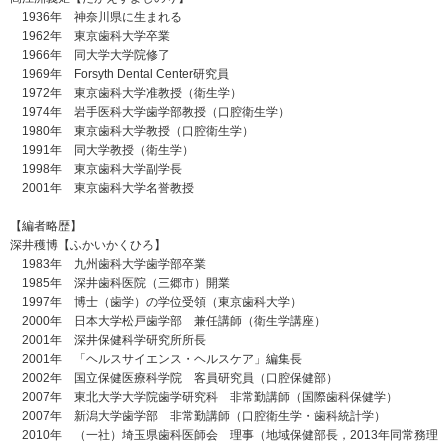
1936年 神奈川県に生まれる
1962年 東京歯科大学卒業
1966年 同大学大学院修了
1969年 Forsyth Dental Center研究員
1972年 東京歯科大学准教授（衛生学）
1974年 岩手医科大学歯学部教授（口腔衛生学）
1980年 東京歯科大学教授（口腔衛生学）
1991年 同大学教授（衛生学）
1998年 東京歯科大学副学長
2001年 東京歯科大学名誉教授
【編者略歴】
深井穫博【ふかいかくひろ】
1983年 九州歯科大学歯学部卒業
1985年 深井歯科医院（三郷市）開業
1997年 博士（歯学）の学位受領（東京歯科大学）
2000年 日本大学松戸歯学部 兼任講師（衛生学講座）
2001年 深井保健科学研究所所長
2001年 「ヘルスサイエンス・ヘルスケア」編集長
2002年 国立保健医療科学院 客員研究員（口腔保健部）
2007年 東北大学大学院歯学研究科 非常勤講師（国際歯科保健学）
2007年 新潟大学歯学部 非常勤講師（口腔衛生学・歯科統計学）
2010年 （一社）埼玉県歯科医師会 理事（地域保健部長，2013年同常務理