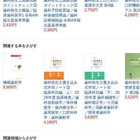
歯科衛生士国家試験
歯科衛生士国家試験
歯科衛生士のための
歯科衛生
ポイントチェック③
ポイントチェック⑤
看護学大意
第4版
口腔機能
2,750円
歯科衛生士概論／臨
歯科予防処置論／歯
アル
第2
4,290円
床歯科医学1
令和4年
科保健指導論／歯科
版出題基準準拠
診療補助論
令和4年版
2,420円
出題基準準拠
3,300円
関連する本をさがす
睡眠歯科学
歯科衛生士書き込み
歯科衛生士書き込み
歯科衛生
9,900円
式学習ノート③
式学習ノート④
禁煙支援
臨床科目編〈上〉
20
臨床科目編〈下〉
20
ク
第2版
3,520円
26年度
臨床検査／歯
26年度
歯科補綴学／
科放射線学／保存修
歯科矯正学／小児歯
復学・歯内療法学／
科学／高齢者歯科学
歯周病学／口腔外科
／障害者歯科学
3,630円
学・歯科麻酔学
4,180円
関連領域からさがす