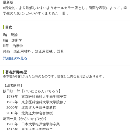
最新版．
●視覚的により理解しやすいようオールカラー版とし，簡潔な表現によって，歯
学生のためにわかりやすくまとめた一冊．
目次
I編 総論
II編 診断学
III章 治療学
付録 矯正用材料， 矯正用器械， 器具
詳細目次を見る
著者所属/略歴
※本書が刊行された当時のものです．現在とは異なる場合があります．
【編者略歴】
飯田順一郎【いいだじゅんいちろう】
1978年 東京医科歯科大学歯学部卒業
1982年 東京医科歯科大学大学院修了
2000年 北海道大学歯学部教授
2018年 北海道大学名誉教授
葛西一貴【かさいかずたか】
1980年 日本大学松戸歯学部卒業
1984年 日本大学大学院修了