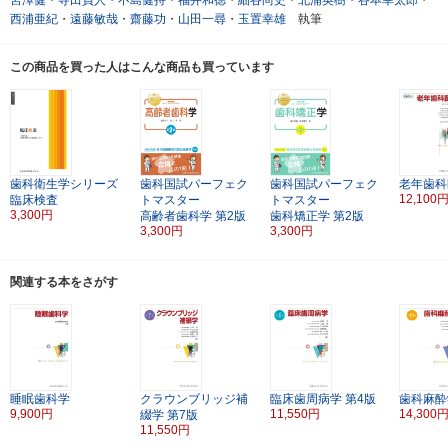
西浦亜紀
・
遠藤敏哉
・
齋藤功
・
山田一尋
・
玉置幸雄
執筆
この商品を買った人はこんな商品も買っています
歯科衛生学シリーズ
歯科国試パーフェク
歯科国試パーフェク
老年歯科
12,100
臨床検査
トマスター
トマスター
3,300円
高齢者歯科学
第2版
歯科矯正学
第2版
3,300円
3,300円
関連する本をさがす
睡眠歯科学
クラウンブリッジ補
臨床歯周病学
第4版
歯科麻酔
9,900円
11,550円
14,300
綴学
第7版
11,550円