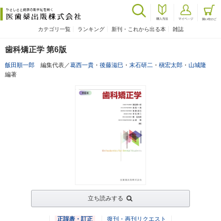
カテゴリ一覧
ランキング
新刊・これから出る本
雑誌
歯科矯正学 第6版
飯田順一郎
編集代表／
葛西一貴
・
後藤滋巳
・
末石研二
・
槇宏太郎
・
山城隆
編著
立ち読みする
正誤表・訂正
復刊・再刊リクエスト