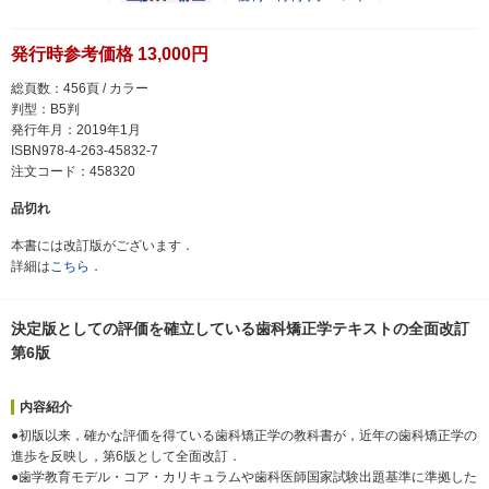
発行時参考価格 13,000円
総頁数：456頁 / カラー
判型：B5判
発行年月：2019年1月
ISBN978-4-263-45832-7
注文コード：458320
品切れ
本書には改訂版がございます．
詳細は
こちら
．
決定版としての評価を確立している歯科矯正学テキストの全面改訂
第6版
内容紹介
●初版以来，確かな評価を得ている歯科矯正学の教科書が，近年の歯科矯正学の
進歩を反映し，第6版として全面改訂．
●歯学教育モデル・コア・カリキュラムや歯科医師国家試験出題基準に準拠した