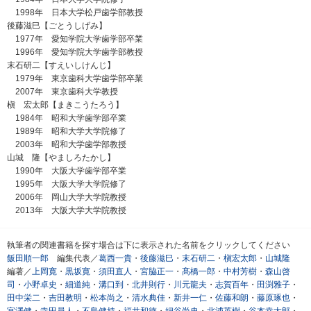
1998年 日本大学松戸歯学部教授
後藤滋巳【ごとうしげみ】
1977年 愛知学院大学歯学部卒業
1996年 愛知学院大学歯学部教授
末石研二【すえいしけんじ】
1979年 東京歯科大学歯学部卒業
2007年 東京歯科大学教授
槇 宏太郎【まきこうたろう】
1984年 昭和大学歯学部卒業
1989年 昭和大学大学院修了
2003年 昭和大学歯学部教授
山城 隆【やましろたかし】
1990年 大阪大学歯学部卒業
1995年 大阪大学大学院修了
2006年 岡山大学大学院教授
2013年 大阪大学大学院教授
執筆者の関連書籍を探す場合は下に表示された名前をクリックしてください
飯田順一郎
編集代表／
葛西一貴
・
後藤滋巳
・
末石研二
・
槇宏太郎
・
山城隆
編著／
上岡寛
・
黒坂寛
・
須田直人
・
宮脇正一
・
髙橋一郎
・
中村芳樹
・
森山啓
司
・
小野卓史
・
細道純
・
溝口到
・
北井則行
・
川元龍夫
・
志賀百年
・
田渕雅子
・
田中栄二
・
吉田教明
・
松本尚之
・
清水典佳
・
新井一仁
・
佐藤和朗
・
藤原琢也
・
宮澤健
・
寺田員人
・
不島健持
・
福井和徳
・
細谷尚史
・
北浦英樹
・
谷本幸太郎
・