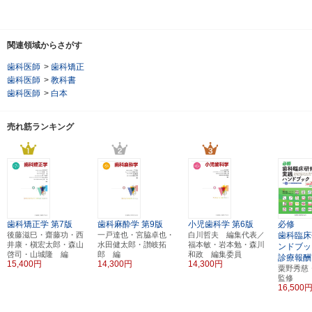
関連領域からさがす
歯科医師
>
歯科矯正
歯科医師
>
教科書
歯科医師
>
白本
売れ筋ランキング
歯科矯正学
第7版
歯科麻酔学
第9版
小児歯科学
第6版
必修
後藤滋巳・齋藤功・西
一戸達也・宮脇卓也・
白川哲夫 編集代表／
歯科臨床
井康・槇宏太郎・森山
水田健太郎・讃岐拓
福本敏・岩本勉・森川
ンドブッ
啓司・山城隆 編
郎 編
和政 編集委員
診療報酬
15,400円
14,300円
14,300円
粟野秀
監修
16,500