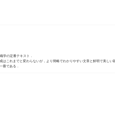
組織学の定番テキスト．
構成はこれまでと変わらないが，より簡略でわかりやすい文章と鮮明で美しい
一冊である．