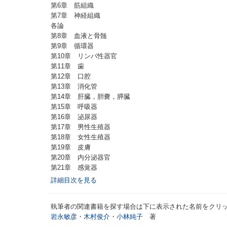
第6章 筋組織
第7章 神経組織
各論
第8章 血液と骨髄
第9章 循環器
第10章 リンパ性器官
第11章 歯
第12章 口腔
第13章 消化管
第14章 肝臓，胆嚢，膵臓
第15章 呼吸器
第16章 泌尿器
第17章 男性生殖器
第18章 女性生殖器
第19章 皮膚
第20章 内分泌器官
第21章 感覚器
詳細目次を見る
執筆者の関連書籍を探す場合は下に表示された名前をクリ
岩永敏彦
・
木村俊介
・
小林純子
著