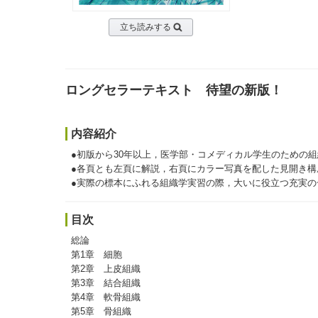
立ち読みする
ロングセラーテキスト 待望の新版！
内容紹介
●初版から30年以上，医学部・コメディカル学生のための
●各頁とも左頁に解説，右頁にカラー写真を配した見開き
●実際の標本にふれる組織学実習の際，大いに役立つ充実の
目次
総論
第1章 細胞
第2章 上皮組織
第3章 結合組織
第4章 軟骨組織
第5章 骨組織