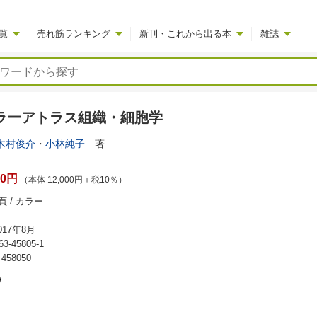
覧
売れ筋ランキング
新刊・これから出る本
雑誌
カラーアトラス組織・細胞学
木村俊介
・
小林純子
著
00円
（本体 12,000円＋税10％）
頁 / カラー
17年8月
63-45805-1
58050