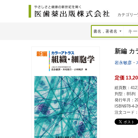
カテゴリ一
新編 
岩永敏彦
・
定価 13,2
総頁数：412
判型：B5判
発行年月：20
ISBN978-4-2
注文コード：4