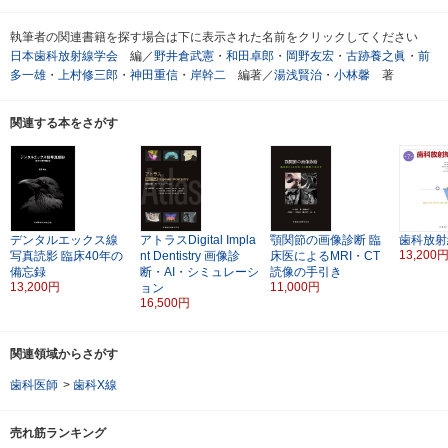
執筆者の関連書籍を探す場合は下に表示された名前をクリックしてください
日本歯科放射線学会
編／
野井倉武憲
・
和田卓郎
・
岡野友宏
・
古跡養之眞
・
前
多一雄
・
上村修三郎
・
神田重信
・
岸幹二
編著／
湯浅賢治
・
小林馨
著
関連する本をさがす
デンタルエックス線
アトラスDigital Impla
顎関節の画像診断
臨
歯科放射
13,200
写真読影
臨床40年の
nt Dentistry
画像診
床医によるMRI・CT
備忘録
断・AI・シミュレーシ
読像の手引き
13,200円
11,000円
ョン
16,500円
関連領域からさがす
歯科医師
>
歯科X線
売れ筋ランキング