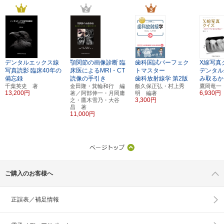
デンタルエックス線
顎関節の画像診断
臨
歯科国試パーフェク
X線写真
写真読影
臨床40年の
床医によるMRI・CT
トマスター
デンタル
備忘録
読像の手引き
歯科放射線学
第2版
み取るか
千葉英史 著
金田隆・箕輪和行 編
飯久保正弘・村上秀
鷹岡竜一
13,200円
6,930円
著／阿部伸一・月岡庸
明 編著
3,300円
之・鷹木雪乃・大谷
昌 著
11,000円
ご購入のお客様へ
正誤表／補足情報