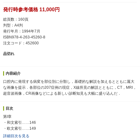
発行時参考価格 11,000円
総頁数：160頁
判型：A4判
発行年月：1994年7月
ISBN978-4-263-45260-8
注文コード：452600
品切れ
内容紹介
口腔内に発現する病変を部位別に分類し，基礎的な解説を加えるとともに厖大
な画像を提示．各部位の207症例の現症，X線所見の解説とともに，CT，MRI，
超音波画像，CR画像などによる新しい診断知見も大幅に盛り込んだ．
目次
第I章
・和文索引……146
・欧文索引……149
詳細目次を見る