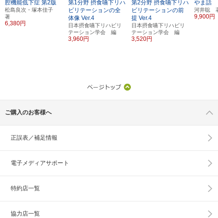
腔機能低下症
第2版
第1分野 摂食嚥下リハ
第2分野 摂食嚥下リハ
やま話
松島良次・塚本佳子
ビリテーションの全
ビリテーションの前
河井聡 
9,900円
著
体像
Ver.4
提
Ver.4
6,380円
日本摂食嚥下リハビリ
日本摂食嚥下リハビリ
テーション学会 編
テーション学会 編
3,960円
3,520円
ご購入のお客様へ
正誤表／補足情報
電子メディアサポート
特約店一覧
協力店一覧