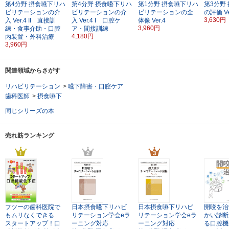
第4分野 摂食嚥下リハ
第4分野 摂食嚥下リハ
第1分野 摂食嚥下リハ
第3分野
ビリテーションの介
ビリテーションの介
ビリテーションの全
の評価
V
3,630円
入
Ver.4
II 直接訓
入
Ver.4
I 口腔ケ
体像
Ver.4
3,960円
練・食事介助・口腔
ア・間接訓練
4,180円
内装置・外科治療
3,960円
関連領域からさがす
リハビリテーション
>
嚥下障害・口腔ケア
歯科医師
>
摂食嚥下
同じシリーズの本
売れ筋ランキング
フツーの歯科医院で
日本摂食嚥下リハビ
日本摂食嚥下リハビ
開咬を治
もムリなくできる
リテーション学会eラ
リテーション学会eラ
かい診断
スタートアップ！口
ーニング対応
ーニング対応
る口腔機