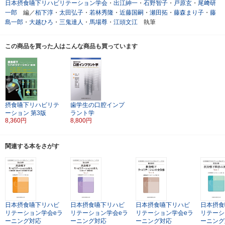
日本摂食嚥下リハビリテーション学会
・
出江紳一
・
石野智子
・
戸原玄
・
尾﨑研
一郎
編／
栢下淳
・
太田弘子
・
若林秀隆
・
近藤国嗣
・
瀬田拓
・
藤森まり子
・
藤
島一郎
・
大越ひろ
・
三鬼達人
・
馬場尊
・
江頭文江
執筆
この商品を買った人はこんな商品も買っています
摂食嚥下リハビリテ
歯学生の口腔インプ
ーション
第3版
ラント学
8,360円
8,800円
関連する本をさがす
日本摂食嚥下リハビ
日本摂食嚥下リハビ
日本摂食嚥下リハビ
日本摂食
リテーション学会eラ
リテーション学会eラ
リテーション学会eラ
リテーシ
ーニング対応
ーニング対応
ーニング対応
ーニング