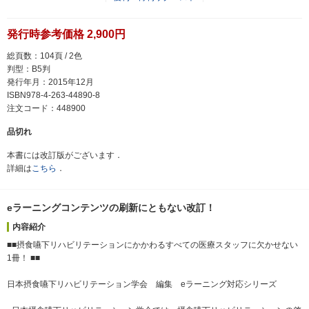
発行時参考価格 2,900円
総頁数：104頁 / 2色
判型：B5判
発行年月：2015年12月
ISBN978-4-263-44890-8
注文コード：448900
品切れ
本書には改訂版がございます．
詳細は
こちら
．
eラーニングコンテンツの刷新にともない改訂！
内容紹介
■■摂食嚥下リハビリテーションにかかわるすべての医療スタッフに欠かせない
1冊！ ■■
日本摂食嚥下リハビリテーション学会 編集 eラーニング対応シリーズ