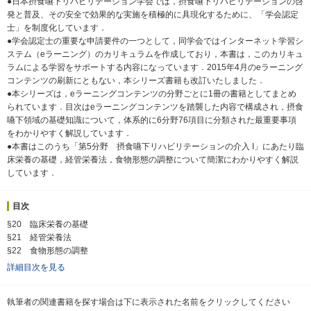
●日本摂食嚥下リハビリテーション学会では，摂食嚥下リハビリテーションの啓
発と普及、その安全で効果的な実施を積極的に具現化するために、「学会認定
士」を制度化しています．
●学会認定士の重要な申請要件の一つとして，同学会ではインターネット学習シ
ステム（eラーニング）のカリキュラムを作成しており，本書は，このカリキュ
ラムによる学習をサポートする内容になっています．2015年4月のeラーニング
コンテンツの刷新にともない，本シリーズ書籍も改訂いたしました．
●本シリーズは，eラーニングコンテンツの分野ごとに1冊の書籍としてまとめ
られています．目次はeラーニングコンテンツを踏襲した内容で構成され，摂食
嚥下領域の基礎知識について，体系的に6分野76項目に分類された最重要事項
をわかりやすく解説しています．
●本書はこのうち「第5分野 摂食嚥下リハビリテーションの介入 I」にあたり臨
床栄養の基礎，経管栄養法，食物形態の調整について簡潔にわかりやすく解説
しています．
目次
§20 臨床栄養の基礎
§21 経管栄養法
§22 食物形態の調整
詳細目次を見る
執筆者の関連書籍を探す場合は下に表示された名前をクリックしてください