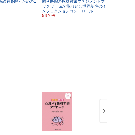
る誤解を解くための1
歯科医院の感染対策マネジメントブ
歯周病と全身
ック
チームで取り組む世界基準のイ
2,750円
ンフェクションコントロール
5,940円