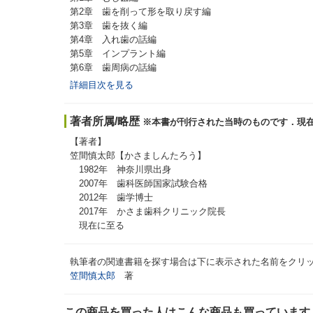
第2章 歯を削って形を取り戻す編
第3章 歯を抜く編
第4章 入れ歯の話編
第5章 インプラント編
第6章 歯周病の話編
詳細目次を見る
著者所属/略歴
※本書が刊行された当時のものです．現
【著者】
笠間慎太郎【かさましんたろう】
1982年 神奈川県出身
2007年 歯科医師国家試験合格
2012年 歯学博士
2017年 かさま歯科クリニック院長
現在に至る
執筆者の関連書籍を探す場合は下に表示された名前をクリ
笠間慎太郎
著
この商品を買った人はこんな商品も買っています