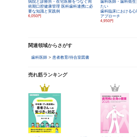
病院と診療所・在宅医療をつなぐ周
歯科医師・歯科衛生
術期口腔健康管理
医科歯科連携に必
たい
要な知識と実践例
歯科臨床における心
6,050円
アプローチ
4,950円
関連領域からさがす
歯科医師
>
患者教育/待合室図書
売れ筋ランキング