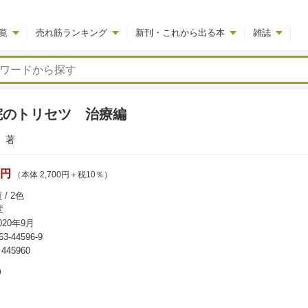
覧
売れ筋ランキング
新刊・これから出る本
雑誌
院のトリセツ 治療編
著
0円
（本体 2,700円＋税10％）
/ 2色
変
20年9月
63-44596-9
45960