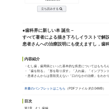
立ち読みする
●歯科界に新しい本 誕生－
すべて著者による描き下ろしイラストで解
患者さんへの治療説明にも使えますし，歯
内容紹介
・むし歯，歯周病といった基本的な疾患についてはもちろ
・「歯を削る」「形を取り戻す」「入れ歯」「インプラン
・患者さんからは普段見えない「口のなかの治療」をわか
本書のパンフレットはこちら
（PDFファイル 約3.04MB）
目次
第1章 むし歯編