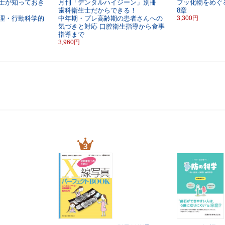
士が知っておき
月刊「デンタルハイジーン」別冊
フッ化物をめぐ
歯科衛生士だからできる！
8章
理・行動科学的
中年期・プレ高齢期の患者さんへの
3,300円
気づきと対応
口腔衛生指導から食事
指導まで
3,960円