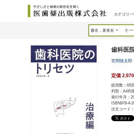
カテゴリ一
歯科医
笠間慎太郎
定価 2,97
総頁数：68頁 
判型：A4判
発行年月：20
ISBN978-4-2
注文コード：4