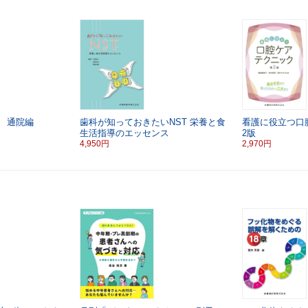
 通院編
歯科が知っておきたいNST
栄養と食
看護に役立つ口
生活指導のエッセンス
2版
4,950円
2,970円