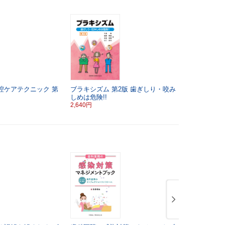
腔ケアテクニック
第
ブラキシズム
第2版
歯ぎしり・咬み
しめは危険!!
2,640円