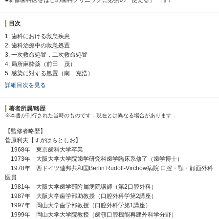
目次
1. 歯科における救急疾患
2. 歯科治療中の救急処置
3. 一次救命処置，二次救命処置
4. 局所麻酔薬（前田 茂）
5. 感染に対する処置（南 克浩）
詳細目次を見る
著者所属/略歴
※本書が刊行された当時のものです．現在とは異なる場合があります．
【監修者略歴】
菅原利夫【すがはらとしお】
1968年 東京歯科大学卒業
1973年 大阪大学大学院歯学研究科歯学臨床系修了（歯学博士）
1978年 西ドイツ連邦共和国Berlin Rudolf-Virchow病院 口腔・顎・顔面外科
医員
1981年 大阪大学歯学部附属病院講師（第2口腔外科）
1987年 大阪大学歯学部助教授（口腔外科学第2講座）
1997年 岡山大学歯学部教授（口腔外科学第1講座）
1999年 岡山大学大学院教授（歯顎口腔機能再建外科学分野）