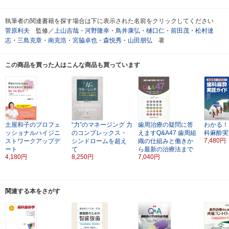
執筆者の関連書籍を探す場合は下に表示された名前をクリックしてください
菅原利夫
監修／
上山吉哉
・
河野隆幸
・
鳥井康弘
・
樋口仁
・
前田茂
・
松村達
志
・
三島克章
・
南克浩
・
宮脇卓也
・
森悦秀
・
山田朋弘
著
この商品を買った人はこんな商品も買っています
土屋和子のプロフェ
“力”のマネージング
力
歯周治療の疑問に答
わかる！
ッショナルハイジニ
のコンプレックス・
えますQ&A47
歯周組
科麻酔実
7,480円
ストワークアップデ
シンドロームを超え
織の仕組みと働きか
ート
て
ら最新の治療法まで
4,180円
8,250円
7,040円
関連する本をさがす