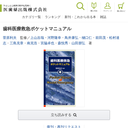
カテゴリ一覧
ランキング
新刊・これから出る本
雑誌
歯科医療救急ポケットマニュアル
菅原利夫
監修／
上山吉哉
・
河野隆幸
・
鳥井康弘
・
樋口仁
・
前田茂
・
松村達
志
・
三島克章
・
南克浩
・
宮脇卓也
・
森悦秀
・
山田朋弘
著
立ち読みする
復刊・再刊リクエスト