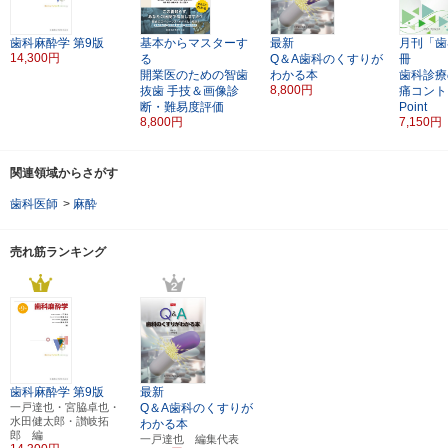
歯科麻酔学
第9版
基本からマスターす
最新
月刊「歯
14,300円
る
Q＆A歯科のくすりが
冊
開業医のための智歯
わかる本
歯科診療
8,800円
抜歯
手技＆画像診
痛コント
断・難易度評価
Point
8,800円
7,150円
関連領域からさがす
歯科医師
>
麻酔
売れ筋ランキング
歯科麻酔学
第9版
最新
一戸達也・宮脇卓也・
Q＆A歯科のくすりが
水田健太郎・讃岐拓
わかる本
郎 編
一戸達也 編集代表