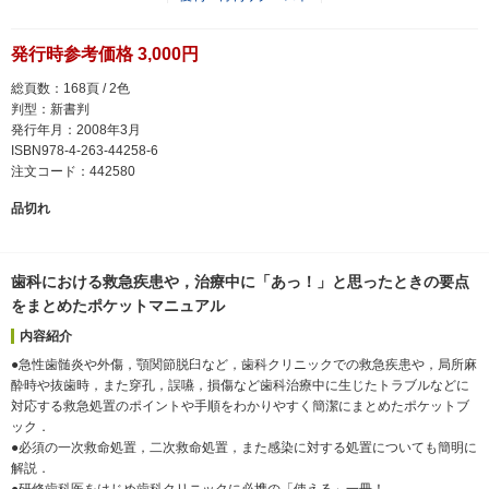
発行時参考価格 3,000円
総頁数：168頁 / 2色
判型：新書判
発行年月：2008年3月
ISBN978-4-263-44258-6
注文コード：442580
品切れ
歯科における救急疾患や，治療中に「あっ！」と思ったときの要点
をまとめたポケットマニュアル
内容紹介
●急性歯髄炎や外傷，顎関節脱臼など，歯科クリニックでの救急疾患や，局所麻
酔時や抜歯時，また穿孔，誤嚥，損傷など歯科治療中に生じたトラブルなどに
対応する救急処置のポイントや手順をわかりやすく簡潔にまとめたポケットブ
ック．
●必須の一次救命処置，二次救命処置，また感染に対する処置についても簡明に
解説．
●研修歯科医をはじめ歯科クリニックに必携の「使える」一冊！