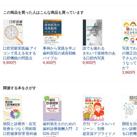
この商品を買った人はこんな商品も買っています
口腔習癖実践編
アイ
事例から実践を学ぶ
誰でも撮れる
写真でわ
コンで見える化する
歯科医院の成長戦略
きれいで規格性のあ
の矯正治
口腔機能の問題点
バイブル
る口腔内写真
子さんの
9,900円
4,400円
9,900円
うなって
か？
3,960円
関連する本をさがす
病院と診療所・在宅
歯科衛生士のための
月刊「デンタルハイ
開咬を治
医療をつなぐ周術期
歯科診療報酬入門 2
ジーン」別冊
かい診断
口腔健康管理
医科歯
026-2027
超音波デブライドメ
る口腔機