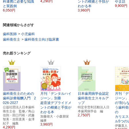
4,290円
科連携に必要な知識
ントの根拠と手技が
やま話
9,900円
と実践例
わかる本
6,050円
3,960円
関連領域からさがす
歯科医師
>
小児歯科
歯科衛生士
>
歯科衛生士向け臨床書
売れ筋ランキング
歯科衛生士のための
月刊「デンタルハイ
日本歯周病学会認定
月刊「デ
歯科診療報酬入門 2
ジーン」別冊
歯科衛生士スキルア
ジーン」
026-2027
超音波デブライドメ
ップ
の“削ら
公益社団法人日本歯科
ントの根拠と手技が
特定非営利活動法人日
う歯科衛
衛生士会 監修／鳥山
本歯周病学会 編
わかる本
の
2,750円
佳則・田口円裕・武藤
加藤雄大・小森朋栄
カリエス
智美・吉田直美・金澤
編著
ル5つの
紀子 編集
3,960円
伊藤直人
4,290円