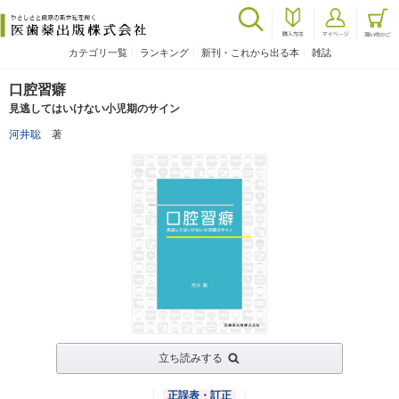
カテゴリ一覧
ランキング
新刊・これから出る本
雑誌
口腔習癖
見逃してはいけない小児期のサイン
河井聡
著
立ち読みする
正誤表・訂正