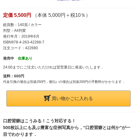
定価 5,500円
（本体 5,000円＋税10％）
総頁数：140頁 / カラー
判型：A4判変
発行年月：2019年6月
ISBN978-4-263-42268-7
注文コード：422680
発売中
在庫あり
24:00までにご注文いただければ翌営業日に発送いたします．
送料：600円
代金引換の場合は別途250円，後払いの場合は別途200円の手数料がかかります．
買い物かごに入れる
口腔習癖はこうみる！こう対応する！
500枚以上にも及ぶ豊富な症例写真から，“口腔習癖とは何か”が一
目でわかります．