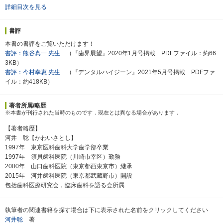
詳細目次を見る
書評
本書の書評をご覧いただけます！
書評：熊谷真一 先生
（『歯界展望』2020年1月号掲載 PDFファイル：約66
3KB）
書評：今村幸恵 先生
（『デンタルハイジーン』2021年5月号掲載 PDFファ
イル：約418KB）
著者所属/略歴
※本書が刊行された当時のものです．現在とは異なる場合があります．
【著者略歴】
河井 聡【かわいさとし】
1997年 東京医科歯科大学歯学部卒業
1997年 須貝歯科医院（川崎市幸区）勤務
2000年 山口歯科医院（東京都西東京市）継承
2015年 河井歯科医院（東京都武蔵野市）開設
包括歯科医療研究会，臨床歯科を語る会所属
執筆者の関連書籍を探す場合は下に表示された名前をクリックしてください
河井聡
著