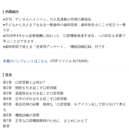
内容紹介
●月刊「デンタルハイジーン」の人気連載が待望の書籍化．
●子どもから大人までをみる一般歯科の歯科医師，歯科衛生士にこそ役立つ一冊
です．
●2018年4月から診療報酬に加わった「口腔機能発達不全症」への対応も本書で
学ぶことができます．
●歯科医院で使える「患者用アンケート」「機能訓練記録」付です．
本書のパンフレットはこちら
（PDFファイル 約740KB）
目次
第1章 口腔習癖とは何か?
第2章 開咬を引き起こす口腔習癖
第3章 過蓋咬合を引き起こす口腔習癖
第4章 正中のずれを引き起こす口腔習癖
第5章 複合症例の診断 複雑な「口腔習癖」をアイコン化して切り分けて考え
る
第6章 機能訓練の実際
第7章 正常な口腔機能獲得のために まとめにかえて
附章