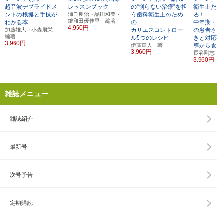
超音波デブライドメ
レッスンブック
の“削らない治療”を担
衛生士だ
ントの根拠と手技が
浦口良治・品田和美・
う歯科衛生士のため
る！
鍵和田優佳里 編著
わかる本
の
中年期・
4,950円
加藤雄大・小森朋栄
カリエスコントロー
の患者さ
編著
ル5つのレシピ
きと対応
3,960円
伊藤直人 著
導から食
3,960円
長谷剛志
3,960円
雑誌メニュー
雑誌紹介
最新号
次号予告
定期購読