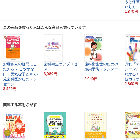
もと保護
わり方
1,870円
この商品を買った人はこんな商品も買っています
お母さんの疑問にこ
歯科衛生ケアプロセ
歯科衛生士のための
月刊「デ
たえる
すこやかな
ス
感染予防スタンダー
ジーン」
3,080円
口 元気な子ども
小
ド
わかる！
2,640円
児歯科医からのメッ
践カリオ
2,860円
セージ
3,520円
関連する本をさがす