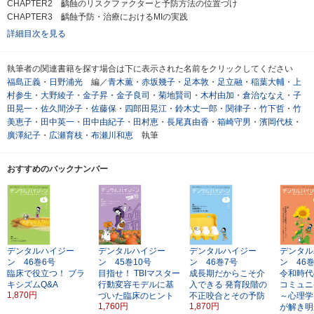
CHAPTER2 齲蝕のリスクファクターと予防方法の位置づけ
CHAPTER3 齲蝕予防・治療におけるMIの実践
詳細目次を見る
執筆者の関連書籍を探す場合は下に表示された名前をクリックしてください
福島正義
・
日野浦光
編／
青木薫
・
赤坂幾子
・
足本敦
・
足立融
・
稲葉大輔
・
上
村参生
・
大野綾子
・
金子昇
・
金子良司
・
菊地賢司
・
木村由加
・
倉治ななえ
・
子
田晃一
・
佐久間汐子
・
佐藤保
・
四郎田晃江
・
鈴木丈一郎
・
関律子
・
竹下哲
・
竹
美恵子
・
田中英一
・
田中由紀子
・
田村恵
・
長尾真由香
・
箱崎守男
・
濱岡代枝
・
廣澤紀子
・
広瀬育枝
・
布瀬川和恵
執筆
おすすめのバックナンバー
デンタルハイジー
デンタルハイジー
デンタルハイジー
デンタル
ン 46巻6号
ン 45巻10号
ン 46巻7号
ン 46
臨床で役立つ！
ブラ
目指せ！ TBIマスター
成長期だからこそ介
令和時代
キシズムQ&A
行動変容モデルに基
入できる
発育段階の
コミュニ
1,870円
づいた臨床のヒント
不正咬合とその予防
～心理学
1,760円
1,870円
が解き明