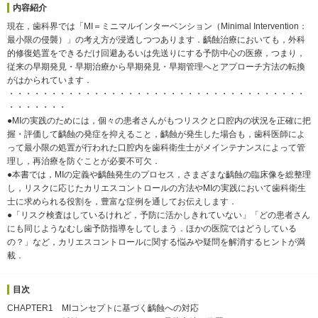
内容紹介
現在，歯科界では「MI＝ミニマルインターベンション（Minimal Intervention：
最小限の侵襲）」の考え方が浸透しつつあります．齲蝕治療においても，外科
的修復処置をできるだけ回避あるいは先送りにする予防中心の医療，つまり，
従来の早期発見・早期治療から早期発見・早期管理へとアプローチ方法の転換
がはかられています．
・・・・・・・・・・・・・・・・・・・・・・・・・・・・・・・・・・・
・・・・・・・
●MIの実践のためには，個々の患者さんがもつリスクと口腔内の状況を正確に把
握・評価して齲蝕の発症を抑えること，齲蝕が発生した場合も，歯科医師によ
って最小限の処置が行われた口腔内を歯科衛生士がメインテナンスによって管
理し，再治療を防ぐことが必要不可欠．
●本書では，MIの定義や齲蝕発生のプロセス，さまざまな齲蝕の臨床像を総整理
し，リスクに応じたカリエスコントロールの方法やMIの実践において歯科衛生
士に求められる役割を，豊富な症例を通してお伝えします．
●「リスク検査はしているけれど，予防に活かしきれていない」「どの患者さん
にも同じようなむし歯予防指導をしてしまう．ほかの医院ではどうしている
の？」など，カリエスコントロールに関する悩みや疑問を解消するヒントが満
載．
目次
CHAPTER1 MIコンセプトに基づく齲蝕への対応