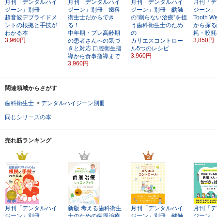
月刊「デンタルハイ
月刊「デンタルハイ
月刊「デンタルハイ
月刊「デ
ジーン」別冊
ジーン」別冊 歯科
ジーン」別冊 齲蝕
ジーン」
超音波デブライドメ
衛生士だからでき
の“削らない治療”を担
Tooth W
ントの根拠と手技が
る！
う歯科衛生士のため
から探る
わかる本
中年期・プレ高齢期
の
耗・咬耗
3,960円
3,850円
の患者さんへの気づ
カリエスコントロー
きと対応
口腔衛生指
ル5つのレシピ
3,960円
導から食事指導まで
3,960円
関連領域からさがす
歯科衛生士
>
デンタルハイジーン別冊
同じシリーズの本
売れ筋ランキング
月刊「デンタルハイ
新版
考える歯科衛生
月刊「デンタルハイ
月刊「デ
ジーン」別冊
士のための歯周治療
ジーン」別冊 齲蝕
ジーン」