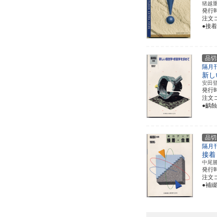
猪越
発行
注文コ
●接
品切
隔月
新し
安田
発行
注文コ
●齲
品切
隔月
接着
中尾
発行
注文コ
●補