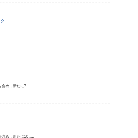
ック
新たに7......
新たに10......