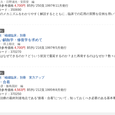
重久・日野浦光・安田登 編
時参考価格
4,700円
B5判 ⁄ 250頁
1997年11月発行
ード：350690
着のメカニズムをわかりやすく解説するとともに，臨床での応用の実際を症例を用いて具体
れ
刊「補綴臨床」別冊
い齲蝕学・修復学を求めて
登・田上順次 編
時参考価格
4,700円
B5判 ⁄ 216頁
1997年5月発行
ード：370270
蝕はなぜできるのか？どういう状況で蔓延するのか？また再発するのはなぜか？数々の問題
れ
刊「補綴臨床」別冊 実力アップ
・合着
勝彦・飯島国好 編
時参考価格
4,563円
B5判 ⁄ 212頁
1995年8月発行
ード：370250
綴治療の最終到達地点である“接着・合着”について，知っておくべき必要のある基本事項か