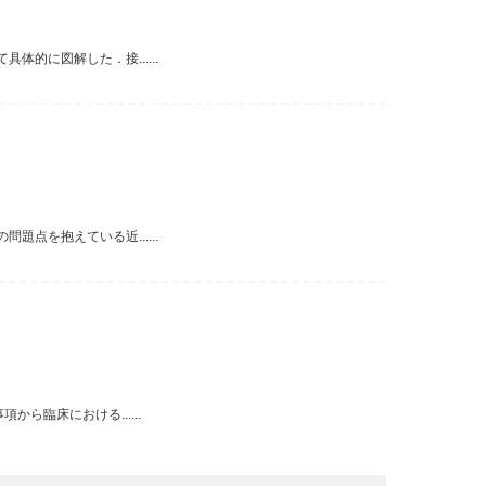
的に図解した．接......
点を抱えている近......
ら臨床における......