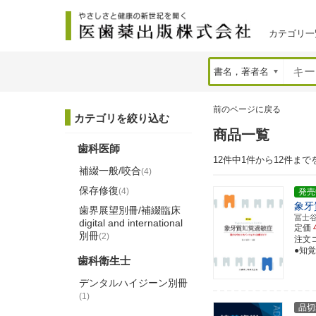
カテゴリ一
前のページに戻る
カテゴリを絞り込む
商品一覧
歯科医師
12件中1件から12件まで
補綴一般/咬合
(4)
保存修復
(4)
発売
象牙
歯界展望別冊/補綴臨床
冨士
digital and international
定価
別冊
(2)
注文コー
●知
歯科衛生士
デンタルハイジーン別冊
(1)
品切