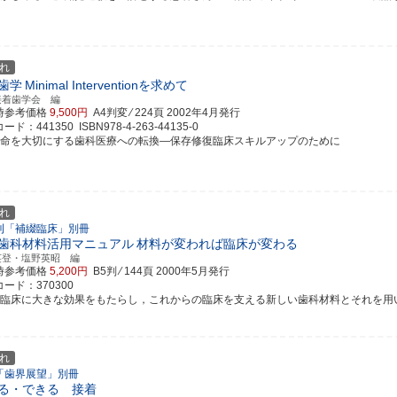
れ
歯学
Minimal Interventionを求めて
接着歯学会 編
時参考価格
9,500円
A4判変 ⁄ 224頁
2002年4月発行
ド：441350 ISBN978-4-263-44135-0
の命を大切にする歯科医療への転換―保存修復臨床スキルアップのために
れ
刊「補綴臨床」別冊
歯科材料活用マニュアル
材料が変われば臨床が変わる
英登・塩野英昭 編
時参考価格
5,200円
B5判 ⁄ 144頁
2000年5月発行
ード：370300
常臨床に大きな効果をもたらし，これからの臨床を支える新しい歯科材料とそれを用いるテ
れ
「歯界展望」別冊
る・できる 接着