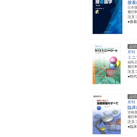
接着
日本
発行
注文コー
●接
品切
月刊
ミニ
福島
発行
注文コ
●時
品切
月刊
臨床
宮崎
発行
注文コ
●臨床