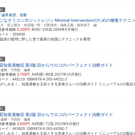
れ
「歯界展望」別冊
こなそうコンポジットレジン
Minimal Interventionのための修復テクニ
重久・田上順次・奈良陽一郎・日野浦光・福島正義・桃井保子 編
時参考価格
5,200円
B5判 ⁄ 156頁
2004年5月発行
ード：350830
常臨床の疑問に即した形で最新の知識とテクニックを整理
れ
質知覚過敏症
第3版
目からウロコのパーフェクト治療ガイド
谷盛興・千田彰 編著
時参考価格
3,700円
A4判変 ⁄ 80頁
2017年10月発行
ド：445110 ISBN978-4-263-44511-2
歯がしみる！」知覚過敏を主訴とする患者さんへの治療ガイド リニューアルの1製品を含め，
れ
質知覚過敏症
第2版
目からウロコのパーフェクト治療ガイド
谷盛興・千田彰 編著
時参考価格
3,600円
A4判変 ⁄ 72頁
2013年6月発行
ド：443920 ISBN978-4-263-44392-7
歯がしみる！」知覚過敏を主訴とする患者さんへの治療ガイド リニューアルの2製品を含め，