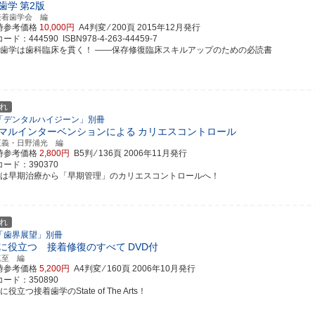
歯学
第2版
接着歯学会 編
時参考価格
10,000円
A4判変 ⁄ 200頁
2015年12月発行
ド：444590 ISBN978-4-263-44459-7
着歯学は歯科臨床を貫く！ ――保存修復臨床スキルアップのための必読書
れ
「デンタルハイジーン」別冊
マルインターベンションによる
カリエスコントロール
正義・日野浦光 編
時参考価格
2,800円
B5判 ⁄ 136頁
2006年11月発行
ード：390370
代は早期治療から「早期管理」のカリエスコントロールへ！
れ
「歯界展望」別冊
に役立つ 接着修復のすべて
DVD付
真至 編
時参考価格
5,200円
A4判変 ⁄ 160頁
2006年10月発行
ード：350890
に役立つ接着歯学のState of The Arts！