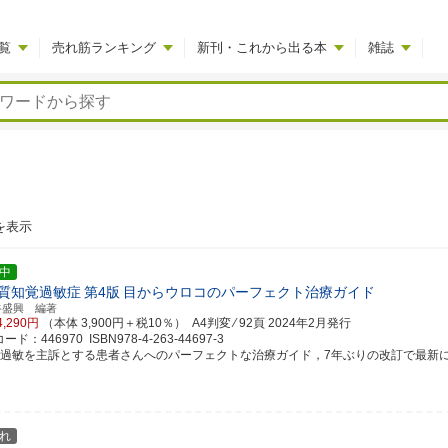
覧
売れ筋ランキング
新刊・これから出る本
雑誌
を表示
中
質知覚過敏症
第4版
目からウロコのパーフェクト治療ガイド
谷盛興 編著
4,290円
（本体 3,900円＋税10％） A4判変 ⁄ 92頁
2024年2月発行
ド：446970 ISBN978-4-263-44697-3
覚過敏を主訴とする患者さんへのパーフェクトな治療ガイド，7年ぶりの改訂で最新に！ リ
れ