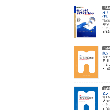
品切
月刊
使い
猪越
発行
注文コ
●日
品切
象牙
冨士
発行
注文コー
●「
品切
象牙
冨士
発行
注文コー
●「