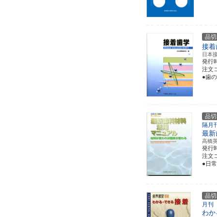
品切
接着
日本
発行
注文コー
●歯
品切
隔月
最新
高橋
発行
注文コ
●日
品切
月刊
わか