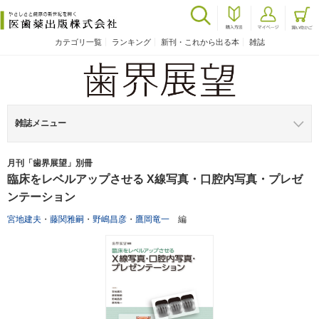
カテゴリ一覧
ランキング
新刊・これから出る本
雑誌
雑誌メニュー
月刊「歯界展望」別冊
臨床をレベルアップさせる X線写真・口腔内写真・プレゼ
ンテーション
宮地建夫
・
藤関雅嗣
・
野嶋昌彦
・
鷹岡竜一
編