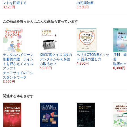
ントを回避する
の初期治療
3,520円
3,520円
この商品を買った人はこんな商品も買っています
デンタルハイジーン
X線写真クイズ
1枚の
ペリオOTOMEメソッ
月刊「歯
別冊傑作選 ポイン
デンタルから何を読
ド
器具の愛し方
冊
4,950円
トを押さえてスキル
み取るか？
臨床のヒ
6,930円
6,380円
アップ！
チェアサイドのアシ
スタントワーク
3,520円
関連する本をさがす