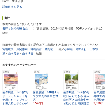
Part3 生涯研修
詳細目次を見る
書評
本書の書評をご覧いただけます！
書評：矢﨑秀昭 先生
（『歯界展望』2017年3月号掲載 PDFファイル：約1.0
6MB）
執筆者の関連書籍を探す場合は下に表示された名前をクリックしてください
宮地建夫
・
藤関雅嗣
・
野嶋昌彦
・
鷹岡竜一
編／
小林顕
・
髙野正行
・
山本雅
通
・
山本茂樹
・
山本博貴
執筆
おすすめのバックナンバー
歯界展望 148巻2号
歯界展望 148巻1号
歯界展望 147巻5号
歯界展望
サージカルガイドを
欠損歯列の診断と対
明日からできる
臨床
再根管治
使用したインプラン
応
歯科医と歯科衛生士
意思決定
3,520円
3,520円
ト埋入時のアクシデ
で取り組む 顎関節症