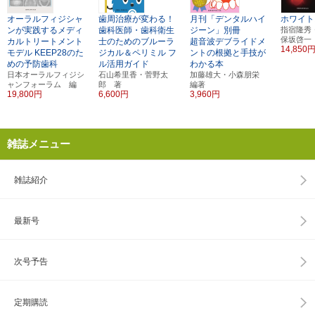
オーラルフィジシャ
歯周治療が変わる！
月刊「デンタルハイ
ホワイト
ンが実践するメディ
歯科医師・歯科衛生
ジーン」別冊
指宿隆秀
保坂啓一
カルトリートメント
士のためのブルーラ
超音波デブライドメ
14,850
モデル
KEEP28のた
ジカル＆ペリミル
フ
ントの根拠と手技が
めの予防歯科
ル活用ガイド
わかる本
日本オーラルフィジシ
石山希里香・菅野太
加藤雄大・小森朋栄
ャンフォーラム 編
郎 著
編著
19,800円
6,600円
3,960円
雑誌メニュー
雑誌紹介
最新号
次号予告
定期購読