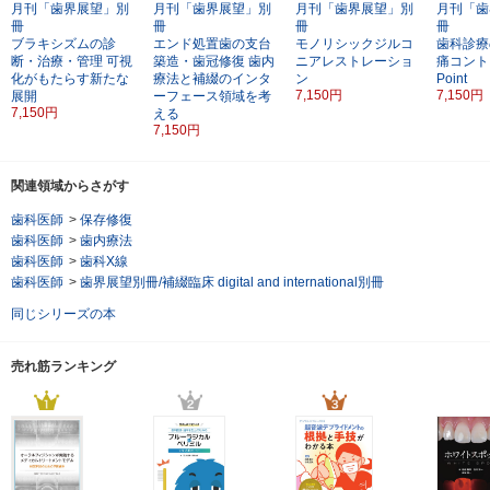
月刊「歯界展望」別
月刊「歯界展望」別
月刊「歯界展望」別
月刊「歯
冊
冊
冊
冊
ブラキシズムの診
エンド処置歯の支台
モノリシックジルコ
歯科診療
断・治療・管理
可視
築造・歯冠修復
歯内
ニアレストレーショ
痛コント
化がもたらす新たな
療法と補綴のインタ
ン
Point
7,150円
7,150円
展開
ーフェース領域を考
7,150円
える
7,150円
関連領域からさがす
歯科医師
>
保存修復
歯科医師
>
歯内療法
歯科医師
>
歯科X線
歯科医師
>
歯界展望別冊/補綴臨床 digital and international別冊
同じシリーズの本
売れ筋ランキング