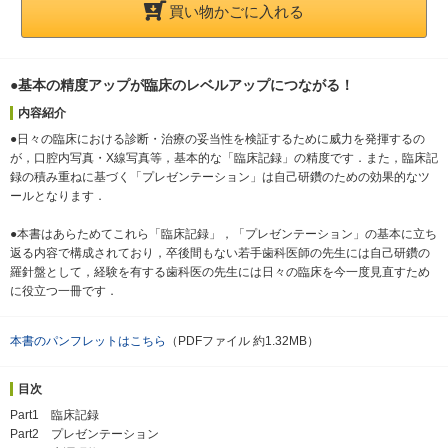
買い物かごに入れる
●基本の精度アップが臨床のレベルアップにつながる！
内容紹介
●日々の臨床における診断・治療の妥当性を検証するために威力を発揮するの
が，口腔内写真・X線写真等，基本的な「臨床記録」の精度です．また，臨床記
録の積み重ねに基づく「プレゼンテーション」は自己研鑽のための効果的なツ
ールとなります．
●本書はあらためてこれら「臨床記録」，「プレゼンテーション」の基本に立ち
返る内容で構成されており，卒後間もない若手歯科医師の先生には自己研鑽の
羅針盤として，経験を有する歯科医の先生には日々の臨床を今一度見直すため
に役立つ一冊です．
本書のパンフレットはこちら
（PDFファイル 約1.32MB）
目次
Part1 臨床記録
Part2 プレゼンテーション