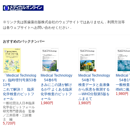
※リンク先は医歯薬出版株式会社のウェブサイトではありません．利用方法等
は各ウェブサイトへお問い合わせください．
おすすめのバックナンバー
「Medical Technolog
Medical Technology
Medical Technology
Medical 
y」臨時増刊号第53巻
54巻6号
54巻7号
54巻1
13号
きみにこの謎が解け
検査データと血液像
一般検査のp
これで解決！ 臨床
るか!? よくある臨床
から疾患を推測する
itfall
1,980円
化学検査のピットフ
化学検査のピットフ
―WHO分類第5版を
ォール
ォール
ふまえて
1,980円
1,980円
一般社団法人日本臨床
化学会ピットフォール
研究専門委員会 監修
／三井田孝・三好雅
士 編
5,720円