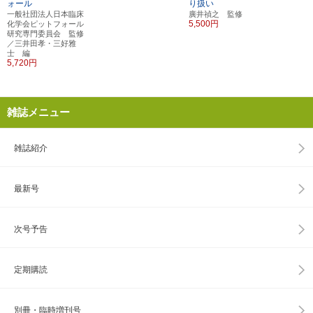
ォール
り扱い
一般社団法人日本臨床
廣井禎之 監修
5,500円
化学会ピットフォール
研究専門委員会 監修
／三井田孝・三好雅
士 編
5,720円
雑誌メニュー
雑誌紹介
最新号
次号予告
定期購読
別冊・臨時増刊号