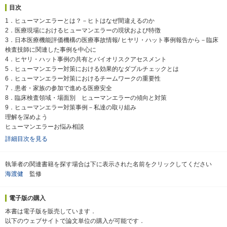
目次
1．ヒューマンエラーとは？－ヒトはなぜ間違えるのか
2．医療現場におけるヒューマンエラーの現状および特徴
3．日本医療機能評価機構の医療事故情報/ ヒヤリ・ハット事例報告から－臨床
検査技師に関連した事例を中心に
4．ヒヤリ・ハット事例の共有とバイオリスクアセスメント
5．ヒューマンエラー対策における効果的なダブルチェックとは
6．ヒューマンエラー対策におけるチームワークの重要性
7．患者・家族の参加で進める医療安全
8．臨床検査領域・場面別 ヒューマンエラーの傾向と対策
9．ヒューマンエラー対策事例－私達の取り組み
理解を深めよう
ヒューマンエラーお悩み相談
詳細目次を見る
執筆者の関連書籍を探す場合は下に表示された名前をクリックしてください
海渡健
監修
電子版の購入
本書は電子版を販売しています．
以下のウェブサイトで論文単位の購入が可能です．