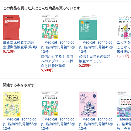
この商品を買った人はこんな商品も買っています
最新臨床検査学講座
「Medical Technolog
「Medical Technolog
ニガテを
生理機能検査学
第3版
y」臨時増刊号第52巻
y」臨時増刊号第49巻
ここから
6,710円
13号
13号
床検査の
1,980円
自信がもてる！ 血管
必携！日当直の緊急
へのアプローチ ―採
検査マニュアル
5,280円
血と静脈路確保
5,500円
関連する本をさがす
「Medical Technolog
「Medical Technolog
「Medical Technolog
「Medica
y」臨時増刊号第53巻
y」臨時増刊号第52巻
y」臨時増刊号第51巻
y」臨時
13号
13号
13号
号 今日