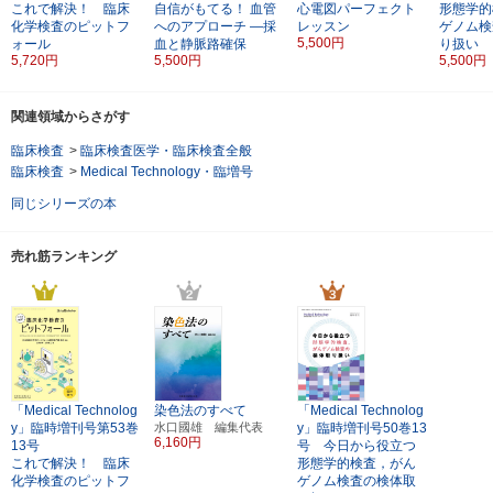
これで解決！ 臨床
自信がもてる！ 血管
心電図パーフェクト
形態学的
化学検査のピットフ
へのアプローチ ―採
レッスン
ゲノム検
5,500円
ォール
血と静脈路確保
り扱い
5,720円
5,500円
5,500円
関連領域からさがす
臨床検査
>
臨床検査医学・臨床検査全般
臨床検査
>
Medical Technology・臨増号
同じシリーズの本
売れ筋ランキング
「Medical Technolog
染色法のすべて
「Medical Technolog
y」臨時増刊号第53巻
水口國雄 編集代表
y」臨時増刊号50巻13
6,160円
13号
号 今日から役立つ
これで解決！ 臨床
形態学的検査，がん
化学検査のピットフ
ゲノム検査の検体取