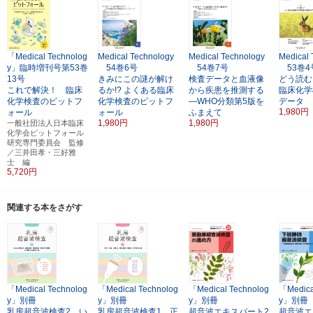
「Medical Technolog
Medical Technology
Medical Technology
Medical 
y」臨時増刊号第53巻
54巻6号
54巻7号
53巻4
13号
きみにこの謎が解け
検査データと血液像
どう読む!
これで解決！ 臨床
るか!? よくある臨床
から疾患を推測する
臨床化学
化学検査のピットフ
化学検査のピットフ
―WHO分類第5版を
データ
1,980円
ォール
ォール
ふまえて
1,980円
1,980円
一般社団法人日本臨床
化学会ピットフォール
研究専門委員会 監修
／三井田孝・三好雅
士 編
5,720円
関連する本をさがす
「Medical Technolog
「Medical Technolog
「Medical Technolog
「Medica
y」別冊
y」別冊
y」別冊
y」別冊
乳房超音波検査2．い
乳房超音波検査1．正
超音波エキスパート2
超音波エ