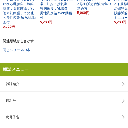
わゆる乳腺症，線維
常，妊娠・授乳期，
3
頸動脈超音波検査の
2
下肢静
腺腫，葉状腫瘍，乳
豊胸術後，乳腺炎，
進め方
深部静脈
5,060円
管内乳頭腫，その他
男性乳房編
Web動画
肢静脈瘤
の良性疾患 編
Web動
付
をエコー
5,280円
5,280円
画付
5,720円
関連領域からさがす
同じシリーズの本
雑誌メニュー
雑誌紹介
最新号
次号予告