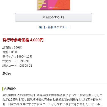
立ち読みする
復刊・再刊リクエスト
発行時参考価格 4,000円
総頁数：156頁
判型：B5判
発行年月：1995年11月
注文コード：290290
雑誌コード：08608-11
品切れ
内容紹介
尿沈渣検査法の標準法が日本臨床検査標準協議会によって「指針提案」として
公示(1995年8月)，尿沈渣検査の完全自動分析装置の開発などの時宜を得た別
冊．日常の尿検査にすぐに役立つ，わかりやすい表形式を多用した，オールカ