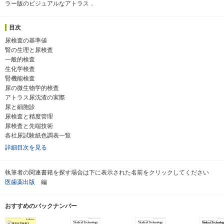
ラー版のビジュアルなアトラス．
目次
尿検査の基準値
腎の生理と尿検査
一般的検査
生化学検査
腎機能検査
尿の微生物学的検査
アトラス尿沈渣の実際
尿と細胞診
尿検査と精度管理
尿検査と先端技術
各社尿試験紙色調表一覧
詳細目次を見る
執筆者の関連書籍を探す場合は下に表示された名前をクリックしてください
医歯薬出版
編
おすすめのバックナンバー