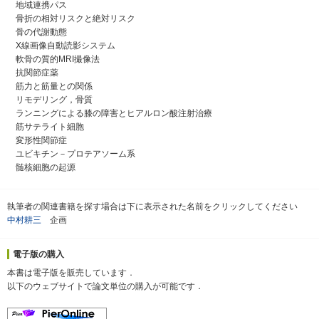
地域連携パス
骨折の相対リスクと絶対リスク
骨の代謝動態
X線画像自動読影システム
軟骨の質的MRI撮像法
抗関節症薬
筋力と筋量との関係
リモデリング，骨質
ランニングによる膝の障害とヒアルロン酸注射治療
筋サテライト細胞
変形性関節症
ユビキチン－プロテアソーム系
髄核細胞の起源
執筆者の関連書籍を探す場合は下に表示された名前をクリックしてください
中村耕三
企画
電子版の購入
本書は電子版を販売しています．
以下のウェブサイトで論文単位の購入が可能です．