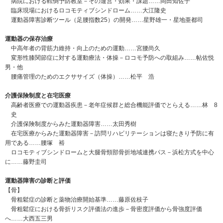
病院における転倒予防教室－その運営・効果・課題……岡田知佐子
臨床現場におけるロコモティブシンドローム……大江隆史
運動器障害診断ツール（足腰指数25）の開発……星野雄一・星地亜都司
運動器の保存治療
中高年者の背筋力維持・向上のための運動……宮腰尚久
変形性膝関節症に対する運動療法・体操－ロコモ予防への取組み……帖佐悦
男・他
腰痛管理のためのエクササイズ（体操）……松平 浩
介護保険制度と在宅医療
高齢者医療での運動器疾患－老年症候群と総合機能評価でとらえる……林 8
史
介護保険制度からみた運動器障害……太田秀樹
在宅医療からみた運動器障害－訪問リハビリテーションは寝たきり予防に有
用である……腰塚 裕
ロコモティブシンドロームと大腿骨頸部骨折地域連携パス－浜松方式を中心
に……藤野圭司
運動器障害の診断と評価
【骨】
骨粗鬆症の診断と薬物治療開始基準……藤原佐枝子
骨粗鬆症における骨折リスク評価法の進歩－骨密度評価から骨強度評価
へ……大西五三男