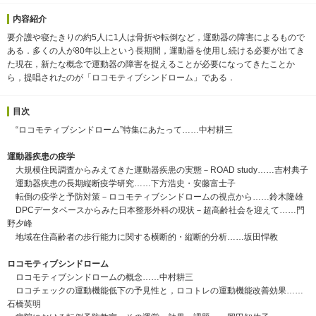
内容紹介
要介護や寝たきりの約5人に1人は骨折や転倒など，運動器の障害によるもので
ある．多くの人が80年以上という長期間，運動器を使用し続ける必要が出てき
た現在，新たな概念で運動器の障害を捉えることが必要になってきたことか
ら，提唱されたのが「ロコモティブシンドローム」である．
目次
“ロコモティブシンドローム”特集にあたって……中村耕三
運動器疾患の疫学
大規模住民調査からみえてきた運動器疾患の実態－ROAD study……吉村典子
運動器疾患の長期縦断疫学研究……下方浩史・安藤富士子
転倒の疫学と予防対策－ロコモティブシンドロームの視点から……鈴木隆雄
DPCデータベースからみた日本整形外科の現状－超高齢社会を迎えて……門
野夕峰
地域在住高齢者の歩行能力に関する横断的・縦断的分析……坂田悍教
ロコモティブシンドローム
ロコモティブシンドロームの概念……中村耕三
ロコチェックの運動機能低下の予見性と，ロコトレの運動機能改善効果……
石橋英明