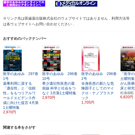
※リンク先は医歯薬出版株式会社のウェブサイトではありません．利用方法等
は各ウェブサイトへお問い合わせください．
おすすめのバックナンバー
医学のあゆみ 297巻
医学のあゆみ 296巻
医学のあゆみ 296巻
「医学の
1号
10号
2号
土曜特集
薬事利用に資する
希少遺伝性疾患の最
全身疾患の新たな危
がん医療
「適合性」と「信頼
前線
科学と社会をつ
険因子としてのマイ
床と研究
性」をもつリアルワ
なぐ
3月第1土曜特集
クロ・ナノプラスチ
松浦成昭
6,820円
2,970円
ールドエビデンス作
ック
1,705円
成に向けた提言
4月第
1土曜特集
2,970円
関連する本をさがす