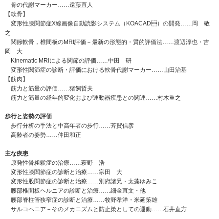
骨の代謝マーカー……遠藤直人
【軟骨】
変形性膝関節症X線画像自動読影システム（KOACAD）の開発……岡 敬
之
関節軟骨，椎間板のMRI評価－最新の形態的・質的評価法……渡辺淳也・吉
岡 大
Kinematic MRIによる関節の評価……中田 研
変形性関節症の診断・評価における軟骨代謝マーカー……山田治基
【筋肉】
筋力と筋量の評価……猪飼哲夫
筋力と筋量の経年的変化および運動器疾患との関連……村木重之
歩行と姿勢の評価
歩行分析の手法と中高年者の歩行……芳賀信彦
高齢者の姿勢……仲田和正
主な疾患
原発性骨粗鬆症の治療……萩野 浩
変形性膝関節症の診断と治療……宗田 大
変形性股関節症の診断と治療……別府諸兄・太藻ゆみこ
腰部椎間板ヘルニアの診断と治療……細金直文・他
腰部脊柱管狭窄症の診断と治療……牧野孝洋・米延策雄
サルコペニア－そのメカニズムと防止策としての運動……石井直方