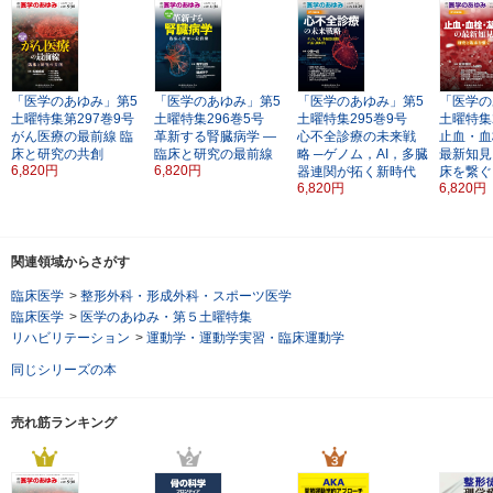
「医学のあゆみ」第5
「医学のあゆみ」第5
「医学のあゆみ」第5
「医学の
土曜特集第297巻9号
土曜特集296巻5号
土曜特集295巻9号
土曜特集
がん医療の最前線
臨
革新する腎臓病学
―
心不全診療の未来戦
止血・血
床と研究の共創
臨床と研究の最前線
略
─ゲノム，AI，多臓
最新知見
6,820円
6,820円
器連関が拓く新時代
床を繋ぐ
6,820円
6,820円
関連領域からさがす
臨床医学
>
整形外科・形成外科・スポーツ医学
臨床医学
>
医学のあゆみ・第５土曜特集
リハビリテーション
>
運動学・運動学実習・臨床運動学
同じシリーズの本
売れ筋ランキング