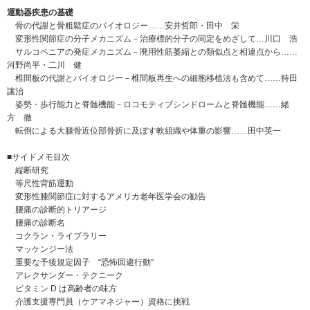
運動器疾患の基礎
骨の代謝と骨粗鬆症のバイオロジー……安井哲郎・田中 栄
変形性関節症の分子メカニズム－治療標的分子の同定をめざして…川口 浩
サルコペニアの発症メカニズム－廃用性筋萎縮との類似点と相違点から……
河野尚平・二川 健
椎間板の代謝とバイオロジー－椎間板再生への細胞移植法も含めて……持田
讓治
姿勢・歩行能力と脊髄機能－ロコモティブシンドロームと脊髄機能……緒
方 徹
転倒による大腿骨近位部骨折に及ぼす軟組織や体重の影響……田中英一
■サイドメモ目次
縦断研究
等尺性背筋運動
変形性膝関節症に対するアメリカ老年医学会の勧告
腰痛の診断的トリアージ
腰痛の診断名
コクラン・ライブラリー
マッケンジー法
重要な予後規定因子 “恐怖回避行動”
アレクサンダー・テクニーク
ビタミン D は高齢者の味方
介護支援専門員（ケアマネジャー）資格に挑戦