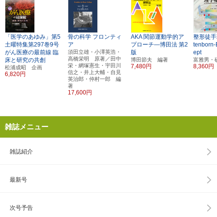
「医学のあゆみ」第5
骨の科学
フロンティ
AKA
関節運動学的ア
整形徒手
土曜特集第297巻9号
ア
プローチ―博田法
第2
tenborn-
がん医療の最前線
臨
須田立雄・小澤英浩・
版
ept
高橋栄明 原著／田中
床と研究の共創
博田節夫 編著
富雅男・
栄・網塚憲生・宇田川
7,480円
8,360円
松浦成昭 企画
信之・井上大輔・自見
6,820円
英治郎・仲村一郎 編
著
17,600円
雑誌メニュー
雑誌紹介
最新号
次号予告