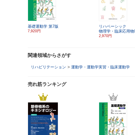
基礎運動学
第7版
リハベーシック
7,920円
物理学・臨床応用物
2,970円
関連領域からさがす
リハビリテーション
>
運動学・運動学実習・臨床運動学
売れ筋ランキング