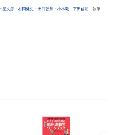
・
星文彦
・
村岡健史
・
出口弦舞
・
小林毅
・
下田信明
執筆