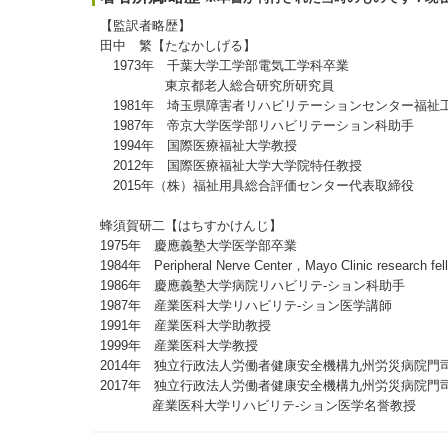
【監訳者略歴】
田中 繁【たなかしげる】
1973年 千葉大学工学部電気工学科卒業
東京都老人総合研究所研究員
1981年 埼玉県障害者リハビリテーションセンター福祉
1987年 帝京大学医学部リハビリテーション科助手
1994年 国際医療福祉大学教授
2012年 国際医療福祉大学大学院特任教授
2015年（株）福祉用具総合評価センター代表取締役
蜂須賀研二【はちすかけんじ】
1975年 慶應義塾大学医学部卒業
1984年 Peripheral Nerve Center，Mayo Clinic research fel
1986年 慶應義塾大学病院リハビリテ-ション科助手
1987年 産業医科大学リハビリテ-ション医学講師
1991年 産業医科大学助教授
1999年 産業医科大学教授
2014年 独立行政法人労働者健康安全機構九州労災病院門
2017年 独立行政法人労働者健康安全機構九州労災病院
産業医科大学リハビリテ-ション医学名誉教授