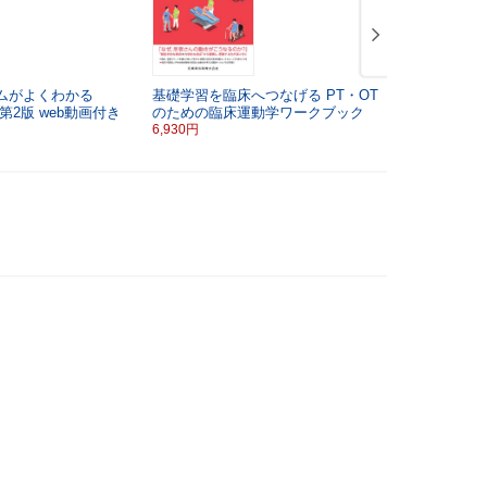
ムがよくわかる
基礎学習を臨床へつなげる
PT・OT
カパンジー
第2版
web動画付き
のための臨床運動学ワークブック
第7版
6,930円
9,240円