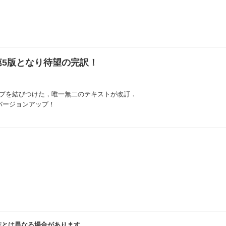
第5版となり待望の完訳！
ップを結びつけた，唯一無二のテキストが改訂．
バージョンアップ！
在とは異なる場合があります．