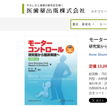
カテゴリ一
モーター
研究室か
Anne Shu
定価 13,2
総頁数：752頁
判型：A4判
発行年月：20
ISBN978-4-2
注文コード：2