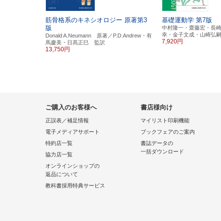
筋骨格系のキネシオロジー
原著第3
基礎運動学
第7版
版
中村隆一・齋藤宏・長
幸・金子文成・山崎弘
Donald A.Neumann 原著／P.D.Andrew・有
7,920円
馬慶美・日髙正巳 監訳
13,750円
ご購入のお客様へ
書店様向け
正誤表／補足情報
マイリスト印刷機能
電子メディアサポート
ブックフェアのご案内
特約店一覧
書誌データの
一括ダウンロード
協力店一覧
オンラインショップの
返品について
教科書採用特典サービス