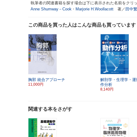
執筆者の関連書籍を探す場合は下に表示された名前をクリ
Anne Shumway－Cook
・
Marjorie H.Woollacott
著／
田中
この商品を買った人はこんな商品も買っています
胸郭
統合アプローチ
解剖学・生理学・運
11,000円
作分析
8,140円
関連する本をさがす