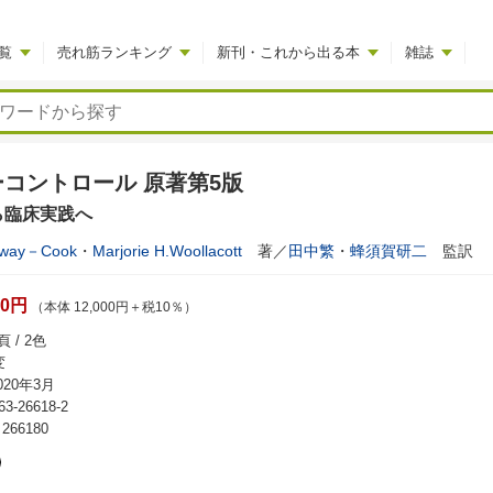
覧
売れ筋ランキング
新刊・これから出る本
雑誌
コントロール 原著第5版
ら臨床実践へ
mway－Cook
・
Marjorie H.Woollacott
著／
田中繁
・
蜂須賀研二
監訳
00円
（本体 12,000円＋税10％）
 / 2色
変
20年3月
63-26618-2
66180