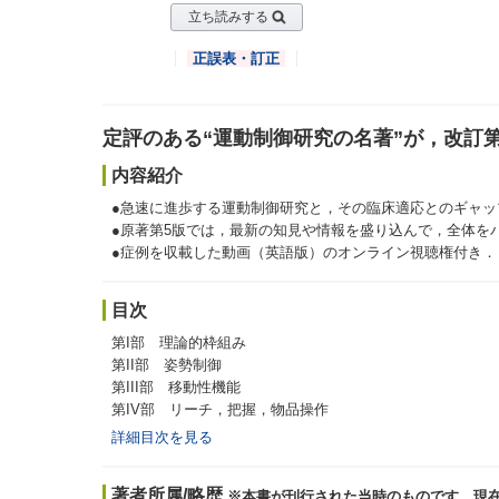
立ち読みする
正誤表・訂正
定評のある“運動制御研究の名著”が，改訂
内容紹介
●急速に進歩する運動制御研究と，その臨床適応とのギャ
●原著第5版では，最新の知見や情報を盛り込んで，全体を
●症例を収載した動画（英語版）のオンライン視聴権付き．
目次
第I部 理論的枠組み
第II部 姿勢制御
第III部 移動性機能
第IV部 リーチ，把握，物品操作
詳細目次を見る
著者所属/略歴
※本書が刊行された当時のものです．現