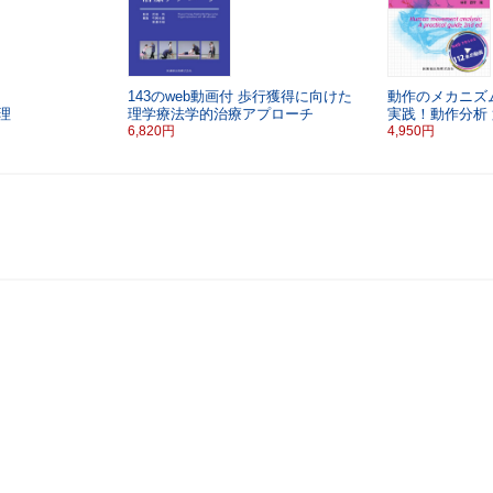
143のweb動画付
歩行獲得に向けた
動作のメカニズ
理
理学療法学的治療アプローチ
実践！動作分析
6,820円
4,950円