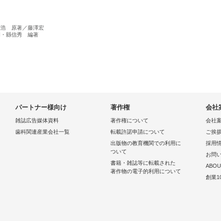
崎浩 原著／藤澤宏
嗣・縣信秀 編著
パートナー様向け
著作権
会社
雑誌広告媒体資料
著作権について
会社
歯科関連産業会社一覧
転載許諾申請について
ご挨
出版物の教育機関での利用に
採用
ついて
お問
書籍・雑誌等に転載された
ABOU
著作物の電子的利用について
創業1