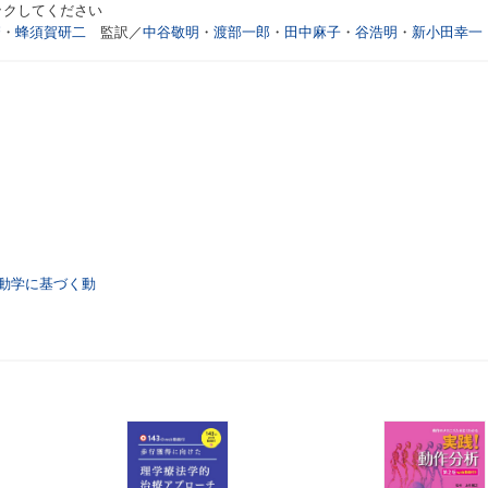
ックしてください
繁
・
蜂須賀研二
監訳／
中谷敬明
・
渡部一郎
・
田中麻子
・
谷浩明
・
新小田幸一
動学に基づく動