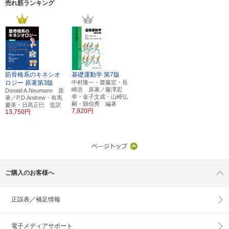
売れ筋ランキング
筋骨格系のキネシオ
基礎運動学
第7版
ロジー
原著第3版
中村隆一・齋藤宏・長
崎浩 原著／藤澤宏
Donald A.Neumann 原
幸・金子文成・山崎弘
著／P.D.Andrew・有馬
嗣・縣信秀 編著
慶美・日髙正巳 監訳
7,920円
13,750円
ご購入のお客様へ
正誤表／補足情報
電子メディアサポート