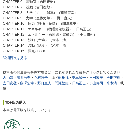
CHAPTER 6 電磁気（吉田正樹）
CHAPTER 7 波動（吉田友敬）
CHAPTER 8 力学（てこ・滑車）（藤澤宏幸）
CHAPTER 9 力学（生体力学）（野口直人）
CHAPTER 10 圧力（呼吸・循環）（間瀬教史）
CHAPTER 11 エネルギー（物理療法機器）（日髙正巳）
CHAPTER 12 エネルギー（放射線・電磁力）（小山修司）
CHAPTER 13 波動（音声）（米本 清）
CHAPTER 14 波動（聴覚）（米本 清）
CHAPTER 15 要点Check
詳細目次を見る
執筆者の関連書籍を探す場合は下に表示された名前をクリックしてください
内山靖
・
藤井浩美
・
立石雅子
編／
乾雅祝
・
安本誠一
・
吉村玲子
・
吉田正樹
・
吉田友敬
・
藤澤宏幸
・
野口直人
・
間瀬教史
・
日髙正巳
・
小山修司
・
米本清
執
筆
電子版の購入
本書は電子版を販売しています．