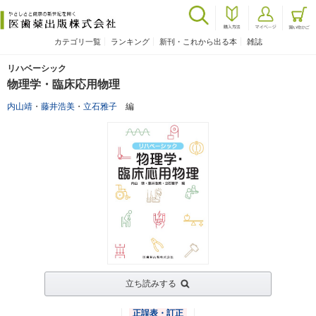
カテゴリ一覧
ランキング
新刊・これから出る本
雑誌
リハベーシック
物理学・臨床応用物理
内山靖
・
藤井浩美
・
立石雅子
編
立ち読みする
正誤表・訂正