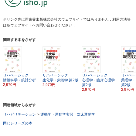
※リンク先は医歯薬出版株式会社のウェブサイトではありません．利用方法等
は各ウェブサイトへお問い合わせください．
関連する本をさがす
リハベーシック
リハベーシック
リハベーシック
リハベー
情報科学・統計分析
生化学・栄養学
第2版
心理学・臨床心理学
薬理学・
2,970円
2,970円
第2版
第2版
2,970円
2,970円
関連領域からさがす
リハビリテーション
>
運動学・運動学実習・臨床運動学
同じシリーズの本