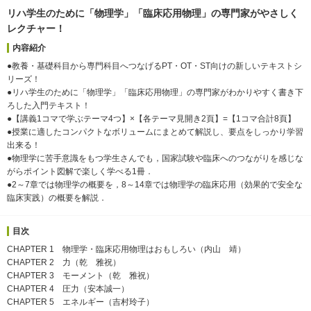
リハ学生のために「物理学」「臨床応用物理」の専門家がやさしく
レクチャー！
内容紹介
●教養・基礎科目から専門科目へつなげるPT・OT・ST向けの新しいテキストシ
リーズ！
●リハ学生のために「物理学」「臨床応用物理」の専門家がわかりやすく書き下
ろした入門テキスト！
●【講義1コマで学ぶテーマ4つ】×【各テーマ見開き2頁】=【1コマ合計8頁】
●授業に適したコンパクトなボリュームにまとめて解説し、要点をしっかり学習
出来る！
●物理学に苦手意識をもつ学生さんでも，国家試験や臨床へのつながりを感じな
がらポイント図解で楽しく学べる1冊．
●2～7章では物理学の概要を，8～14章では物理学の臨床応用（効果的で安全な
臨床実践）の概要を解説．
目次
CHAPTER 1 物理学・臨床応用物理はおもしろい（内山 靖）
CHAPTER 2 力（乾 雅祝）
CHAPTER 3 モーメント（乾 雅祝）
CHAPTER 4 圧力（安本誠一）
CHAPTER 5 エネルギー（吉村玲子）