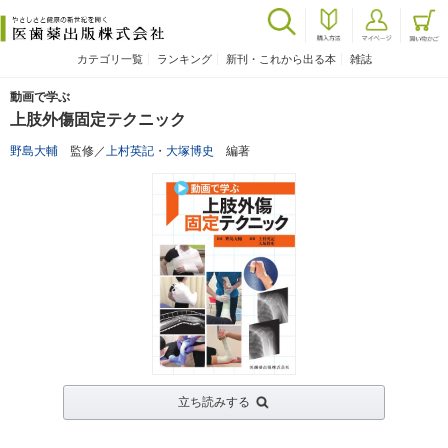
カテゴリ一覧
ランキング
新刊・これから出る本
雑誌
動画で学ぶ
上肢外傷固定テクニック
野島大輔
監修／
上村英記
・
大塚博史
編著
立ち読みする