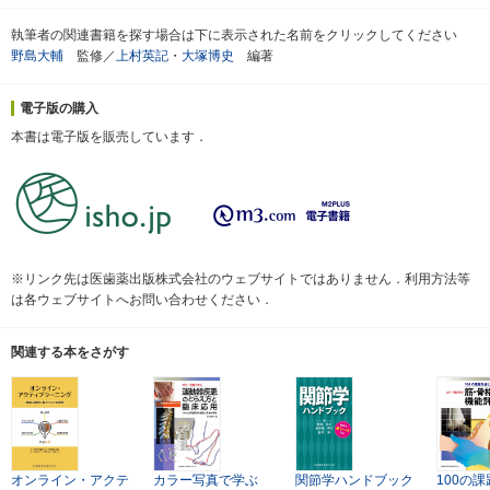
執筆者の関連書籍を探す場合は下に表示された名前をクリックしてください
野島大輔
監修／
上村英記
・
大塚博史
編著
電子版の購入
本書は電子版を販売しています．
※リンク先は医歯薬出版株式会社のウェブサイトではありません．利用方法等
は各ウェブサイトへお問い合わせください．
関連する本をさがす
オンライン・アクテ
カラー写真で学ぶ
関節学ハンドブック
100の