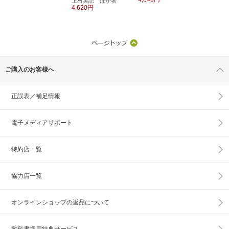
上村英記 ほか著
4,620円
ご購入のお客様へ
正誤表／補足情報
電子メディアサポート
特約店一覧
協力店一覧
オンラインショップの
返品について
教科書採用特典サービス