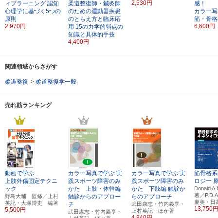
2,530円
ィブラーニング
認知
柔道整復師・鍼灸師
感！
心理学に基づく5つの
のための運動器疾患
カラー写
原則
のとらえ方と臨床応
筋・骨格
2,970円
6,600円
用
15の力学的弱点の
知識と具体的手技
4,400円
関連領域からさがす
柔道整復
>
柔道整復学一般
売れ筋ランキング
動画で学ぶ
カラー写真で学ぶ
実
カラー写真で学ぶ
実
筋骨格系
上肢外傷固定テクニ
践スポーツ障害のみ
践スポーツ障害のみ
ロジー
ック
かた 上肢・体幹編
かた 下肢編
触診か
Donald 
著／P.D.
野島大輔 監修／上村
触診からのアプロー
らのアプローチ
慶美・日
英記・大塚博史 編著
チ
武田康志・竹内義享・
13,750
5,500円
上村英記 ほか著
武田康志・竹内義享・
4,840円