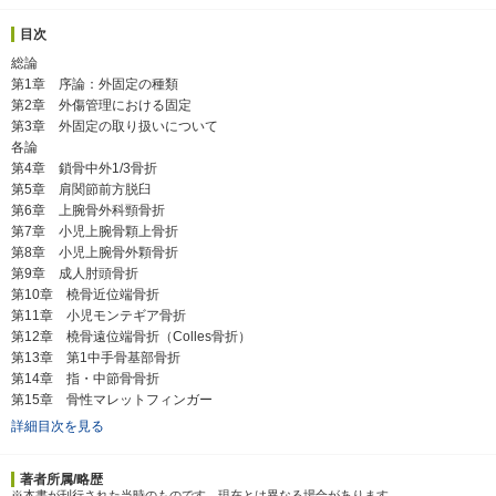
目次
総論
第1章 序論：外固定の種類
第2章 外傷管理における固定
第3章 外固定の取り扱いについて
各論
第4章 鎖骨中外1/3骨折
第5章 肩関節前方脱臼
第6章 上腕骨外科頸骨折
第7章 小児上腕骨顆上骨折
第8章 小児上腕骨外顆骨折
第9章 成人肘頭骨折
第10章 橈骨近位端骨折
第11章 小児モンテギア骨折
第12章 橈骨遠位端骨折（Colles骨折）
第13章 第1中手骨基部骨折
第14章 指・中節骨骨折
第15章 骨性マレットフィンガー
詳細目次を見る
著者所属/略歴
※本書が刊行された当時のものです．現在とは異なる場合があります．