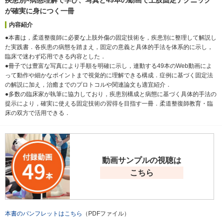
が確実に身につく一冊
内容紹介
●本書は，柔道整復師に必要な上肢外傷の固定技術を，疾患別に整理して解説し
た実践書．各疾患の病態を踏まえ，固定の意義と具体的手法を体系的に示し，
臨床で迷わず応用できる内容とした．
●冊子では豊富な写真により手順を明確に示し，連動する49本のWeb動画によ
って動作や細かなポイントまで視覚的に理解できる構成．症例に基づく固定法
の解説に加え，治癒までのプロトコルや関連論文も適宜紹介．
●多数の臨床家が執筆に協力しており，疾患別構成と病態に基づく具体的手法の
提示により，確実に使える固定技術の習得を目指す一冊．柔道整復師教育・臨
床の双方で活用できる．
動画サンプルの視聴は
こちら
本書のパンフレットはこちら
（PDFファイル）