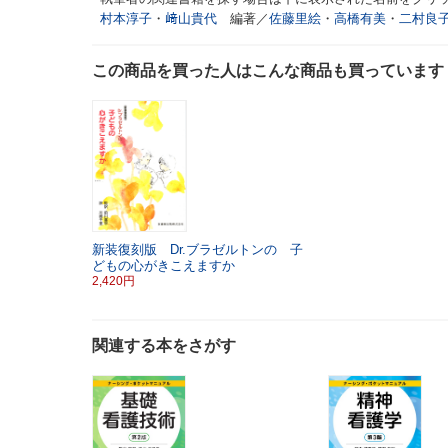
村本淳子
・
﨑山貴代
編著／
佐藤里絵
・
高橋有美
・
二村良
この商品を買った人はこんな商品も買っています
新装復刻版 Dr.ブラゼルトンの 子
どもの心がきこえますか
2,420円
関連する本をさがす