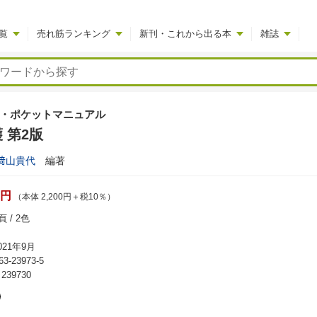
覧
売れ筋ランキング
新刊・これから出る本
雑誌
・ポケットマニュアル
 第2版
﨑山貴代
編著
0円
（本体 2,200円＋税10％）
 / 2色
21年9月
63-23973-5
39730