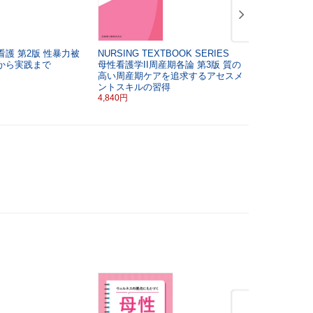
看護
第2版
性暴力被
NURSING TEXTBOOK SERIES
NURSING 
から実践まで
母性看護学II周産期各論
第3版
質の
母性看護学I
高い周産期ケアを追求するアセスメ
寄り添い健
ントスキルの習得
ルスケアの
4,840円
3,080円