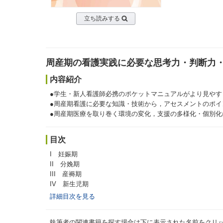
立ち読みする
周産期の看護実践に必要な思考力・判断力
内容紹介
●学生・新人看護師必携のポケットマニュアルがより見やす
●周産期看護に必要な知識・技術から，アセスメントのポイ
●周産期医療を取り巻く環境の変化，支援の多様化・個別
目次
I 妊娠期
II 分娩期
III 産褥期
IV 新生児期
詳細目次を見る
執筆者の関連書籍を探す場合は下に表示された名前をクリ