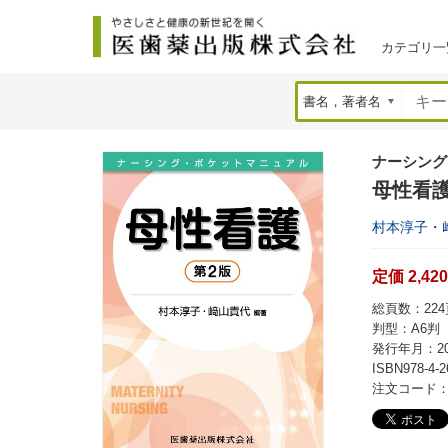
カテゴリ一
ナーシング
母性看護
村本淳子
・
定価 2,42
総頁数：224頁
判型：A6判
発行年月：20
ISBN978-4-2
注文コード：2