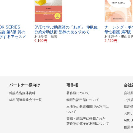
OK SERIES
DVDで学ぶ助産師の「わざ」
仰臥位
ナーシング・ポ
各論
第3版
質の
分娩介助技術
熟練の技を求めて
母性看護
第2版
求するアセスメ
村上明美 編著
村本淳子・﨑山貴
6,160円
2,420円
パートナー様向け
著作権
会社
雑誌広告媒体資料
著作権について
会社
歯科関連産業会社一覧
転載許諾申請について
ご挨
出版物の教育機関での利用に
採用
ついて
お問
書籍・雑誌等に転載された
ABOU
著作物の電子的利用について
創業1