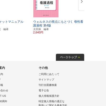
ケットマニュアル
ウェルネスの視点にもとづく
母性看
東洋医学で
護過程
第4版
2版
妊産婦
づくり・セ
代 編著
太田操 編著
2,640円
辻内敬子 著
2,860円
案内
その他
案内
ご利用にあたって
拶
サイトマップ
情報
刊行全図書検索
い合わせ
電子公告
T US
個人情報保護方針
00周年
特定個人情報の適正な
取扱いに関する基本方針