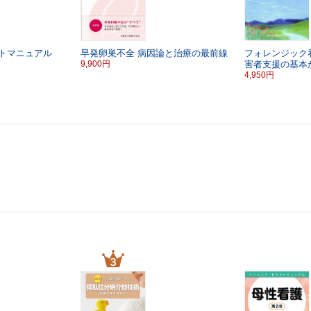
トマニュアル
早発卵巣不全
病因論と治療の最前線
フォレンジック
9,900円
害者支援の基本
4,950円