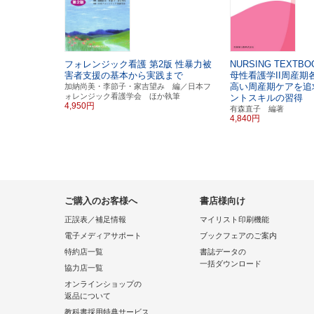
フォレンジック看護
第2版
性暴力被
NURSING TEXTBO
害者支援の基本から実践まで
母性看護学II周産期
高い周産期ケアを追
加納尚美・李節子・家吉望み 編／日本フ
ォレンジック看護学会 ほか執筆
ントスキルの習得
4,950円
有森直子 編著
4,840円
ご購入のお客様へ
書店様向け
正誤表／補足情報
マイリスト印刷機能
電子メディアサポート
ブックフェアのご案内
特約店一覧
書誌データの
一括ダウンロード
協力店一覧
オンラインショップの
返品について
教科書採用特典サービス