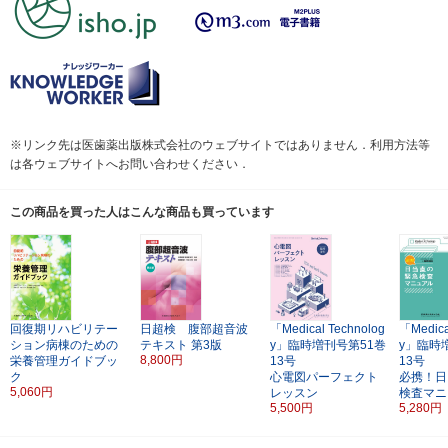
※リンク先は医歯薬出版株式会社のウェブサイトではありません．利用方法等
は各ウェブサイトへお問い合わせください．
この商品を買った人はこんな商品も買っています
回復期リハビリテー
日超検 腹部超音波
「Medical Technolog
「Medica
ション病棟のための
テキスト
第3版
y」臨時増刊号第51巻
y」臨時
8,800円
栄養管理ガイドブッ
13号
13号
ク
心電図パーフェクト
必携！日
5,060円
レッスン
検査マニ
5,500円
5,280円