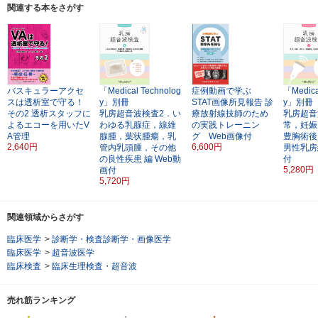
関連する本をさがす
バスキュラーアクセ
「Medical Technolog
症例動画で学ぶ
「Medica
スは透析室で守る！
y」別冊
STAT画像所見報告
診
y」別冊
その2
透析スタッフに
乳房超音波検査2．い
療放射線技師のため
乳房超音
よるエコーを用いたV
わゆる乳腺症，線維
の実践トレーニン
常，妊娠
A管理
腺腫，葉状腫瘍，乳
グ Web画像付
豊胸術後
2,640円
6,600円
管内乳頭腫，その他
男性乳房
の良性疾患 編
Web動
付
5,280円
画付
5,720円
関連領域からさがす
臨床医学
>
診断学・検査診断学・画像医学
臨床医学
>
超音波医学
臨床検査
>
臨床生理検査・超音波
売れ筋ランキング