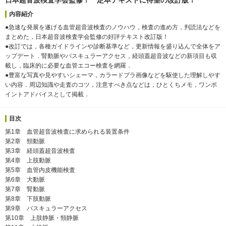
内容紹介
●急速な発展を遂げる血管超音波検査のノウハウ，検査の進め方，判読法などを
まとめた，日本超音波検査学会監修の好評テキスト改訂版！
●改訂では，各種ガイドラインや診断基準など，更新情報を盛り込んで全体をア
ップデート．腎動脈やバスキュラーアクセス，経頭蓋超音波などの新項目も収
載し，臨床的に必要な血管エコー検査を網羅．
●豊富な写真や見やすいシェーマ，カラードプラ画像などを駆使した理解しやす
い内容．周辺知識や走査のコツ，注意すべき点などは，ひとくちメモ，ワンポ
イントアドバイスとして掲載．
目次
第1章 血管超音波検査に求められる装置条件
第2章 頸動脈
第3章 経頭蓋超音波検査
第4章 上肢動脈
第5章 血管内皮機能検査
第6章 大動脈
第7章 腎動脈
第8章 下肢動脈
第9章 バスキュラーアクセス
第10章 上肢静脈・頸静脈