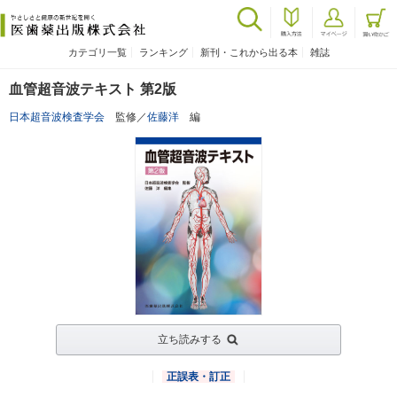
カテゴリ一覧
ランキング
新刊・これから出る本
雑誌
血管超音波テキスト 第2版
日本超音波検査学会
監修／
佐藤洋
編
立ち読みする
正誤表・訂正