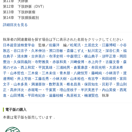
第11章 大静脈
第12章 下肢静脈（DVT）
第13章 下肢静脈瘤
第14章 下肢腫脹鑑別
詳細目次を見る
執筆者の関連書籍を探す場合は下に表示された名前をクリックしてください
日本超音波検査学会
監修／
佐藤洋
編／
松尾汎
・
土居忠文
・
江藤博昭
・
小谷
敦志
・
谷口京子
・
久米伸治
・
濱口浩敏
・
斎藤こずえ
・
鮎川宏之
・
深谷仁美
・
福
住典子
・
清水舞
・
古井英介
・
寺澤史明
・
中森理江
・
横山典子
・
須甲正章
・
岡田
豊治
・
久保田義則
・
寺野雅美
・
赤坂和美
・
川﨑俊博
・
水上尚子
・
古藤文香
・
森
尾のぞみ
・
西上和宏
・
平賀真雄
・
三浦純男
・
倉重康彦
・
牟田光明
・
大原未希
子
・
山本哲也
・
三木俊
・
三木未佳
・
青木朋
・
八鍬恒芳
・
藤崎純
・
小林清子
・
渡
邊博昭
・
井上芳徳
・
工藤岳秀
・
小林大樹
・
山本裕也
・
有吉亨
・
和田靖明
・
富田
文子
・
山本多美
・
満瀬亜弥
・
数野直美
・
椎名昌美
・
保田知生
・
呂彩子
・
景山則
正
・
髙井洋次
・
赤堀竜一
・
千葉寛
・
増山里枝子
・
半沢美恵子
・
内山英俊
・
西尾
進
・
山田博胤
・
平田有紀奈
・
遠藤桂輔
・
鳥居裕太
・
楠瀬賢也
執筆
電子版の購入
本書は電子版を販売しています．