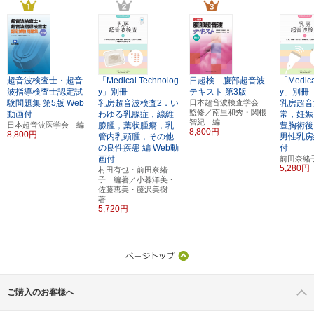
超音波検査士・超音
「Medical Technolog
日超検 腹部超音波
「Medica
波指導検査士認定試
y」別冊
テキスト
第3版
y」別冊
験問題集
第5版
Web
乳房超音波検査2．い
日本超音波検査学会
乳房超音
監修／南里和秀・関根
動画付
わゆる乳腺症，線維
常，妊娠
智紀 編
日本超音波医学会 編
腺腫，葉状腫瘍，乳
豊胸術後
8,800円
8,800円
管内乳頭腫，その他
男性乳房
の良性疾患 編
Web動
付
画付
前田奈緒
5,280円
村田有也・前田奈緒
子 編著／小暮洋美・
佐藤恵美・藤沢美樹
著
5,720円
ご購入のお客様へ