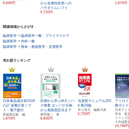
6,600円
1,870円
から全身性疾患への
パラダイムシフト
5,720円
関連領域からさがす
臨床医学
>
臨床医学一般・プライマリケア
臨床医学
>
内科一般
臨床医学
>
救命－救急医学・災害医学
売れ筋ランキング
日本食品成分表2026
症例から学ぶMタンパ
当直医マニュアル202
アミロイ
八訂
栄養計算ソフ
ク検査
タンパク分画
6
第29版
療ガイド
ト・電子版付
から免疫固定法まで
井上賀元 編集代表
日本アミ
5,720円
学会 監
医歯薬出版 編
東田修二 著
ドーシス
1,870円
6,600円
５作成委
10,780