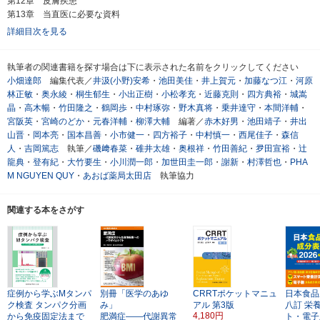
第12章 皮膚疾患
第13章 当直医に必要な資料
詳細目次を見る
執筆者の関連書籍を探す場合は下に表示された名前をクリックしてください
小畑達郎
編集代表／
井汲(小野)安希
・
池田美佳
・
井上賀元
・
加藤なつ江
・
河原
林正敏
・
奥永綾
・
桐生郁生
・
小出正樹
・
小松孝充
・
近藤克則
・
四方典裕
・
城嵩
晶
・
高木暢
・
竹田隆之
・
鶴岡歩
・
中村琢弥
・
野木真将
・
乗井達守
・
本間洋輔
・
宮阪英
・
宮崎のどか
・
元春洋輔
・
柳澤大輔
編著／
赤木好男
・
池田靖子
・
井出
山晋
・
岡本亮
・
国本昌善
・
小市健一
・
四方裕子
・
中村慎一
・
西尾佳子
・
森信
人
・
吉岡篤志
執筆／
磯﨑春菜
・
碓井太雄
・
奥根祥
・
竹田善紀
・
夛田宣裕
・
辻
龍典
・
登有紀
・
大竹要生
・
小川潤一郎
・
加世田圭一郎
・
謝新
・
村澤哲也
・
PHA
M NGUYEN QUY
・
あおば薬局太田店
執筆協力
関連する本をさがす
症例から学ぶMタンパ
別冊「医学のあゆ
CRRTポケットマニュ
日本食品
ク検査
タンパク分画
み」
アル
第3版
八訂
栄
4,180円
から免疫固定法まで
肥満症――代謝異常
ト・電子