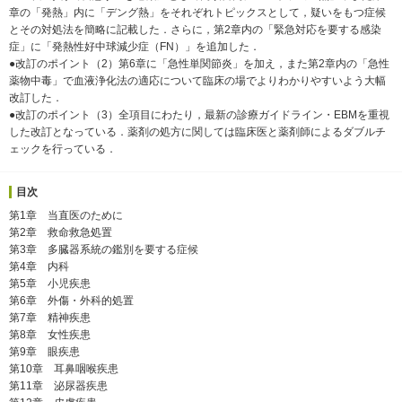
章の「発熱」内に「デング熱」をそれぞれトピックスとして，疑いをもつ症候
とその対処法を簡略に記載した．さらに，第2章内の「緊急対応を要する感染
症」に「発熱性好中球減少症（FN）」を追加した．
●改訂のポイント（2）第6章に「急性単関節炎」を加え，また第2章内の「急性
薬物中毒」で血液浄化法の適応について臨床の場でよりわかりやすいよう大幅
改訂した．
●改訂のポイント（3）全項目にわたり，最新の診療ガイドライン・EBMを重視
した改訂となっている．薬剤の処方に関しては臨床医と薬剤師によるダブルチ
ェックを行っている．
目次
第1章 当直医のために
第2章 救命救急処置
第3章 多臓器系統の鑑別を要する症候
第4章 内科
第5章 小児疾患
第6章 外傷・外科的処置
第7章 精神疾患
第8章 女性疾患
第9章 眼疾患
第10章 耳鼻咽喉疾患
第11章 泌尿器疾患