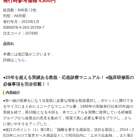
発行時参考価格 4,800円
総頁数：848頁 / 2色
判型：A6判変
発行年月：2015年1月
ISBN978-4-263-20769-7
注文コード：207690
品切れ
本書には改訂版がございます．
詳細は
こちら
．
●25年を超える実績ある救急・応急診療マニュアル！ ●臨床研修医の
必修事項を完全収載！！
内容紹介
●第一線の医療をになう当直医に必要な情報を取捨選択し，ポケットに携行でき
るサイズにまとめたユニークなマニュアル書．1988年の初版発行以来25年超の
実績を経て，第18版となる今回も，本マニュアルを実際に使用している研修医
グループから改善点の意見を集めて，現場で真に必要な事項をプラスし，さら
に使いやすさをアップした．
●改訂のポイント（1）第1章に「隔離を要する感染症」項目を新設し，2014～2
015年にかけて留意すべき感染症として同項目内に「エボラ出血熱」，また第3