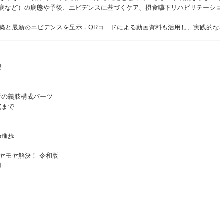
ン病など）の病態や予後、エビデンスに基づくケア、摂食嚥下リハビリテーシ
築と最新のエビデンスを呈示，QRコードによる動画資料も活用し、実践的
理
新の義肢構成パーツ
究まで
の進歩
ヤモヤ解決！ 令和版
用