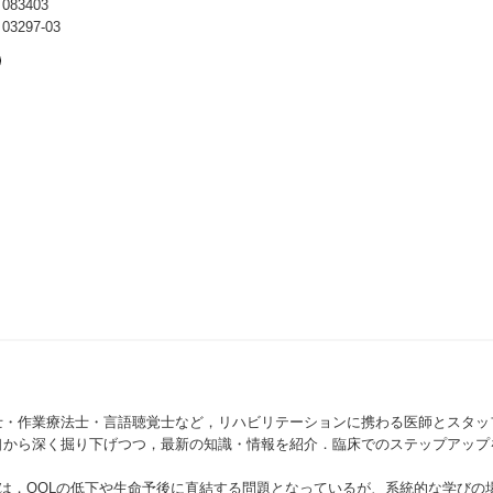
83403
297-03
士・作業療法士・言語聴覚士など，リハビリテーションに携わる医師とスタッ
口から深く掘り下げつつ，最新の知識・情報を紹介．臨床でのステップアップ
は，QOLの低下や生命予後に直結する問題となっているが、系統的な学びの