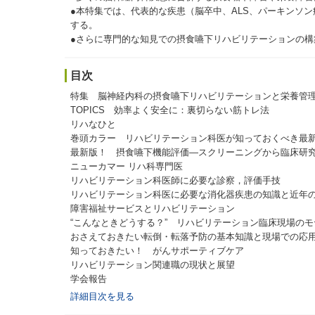
●本特集では、代表的な疾患（脳卒中、ALS、パーキンソ
する。
●さらに専門的な知見での摂食嚥下リハビリテーションの構
目次
特集 脳神経内科の摂食嚥下リハビリテーションと栄養管
TOPICS 効率よく安全に：裏切らない筋トレ法
リハなひと
巻頭カラー リハビリテーション科医が知っておくべき最
最新版！ 摂食嚥下機能評価―スクリーニングから臨床研
ニューカマー リハ科専門医
リハビリテーション科医師に必要な診察，評価手技
リハビリテーション科医に必要な消化器疾患の知識と近年
障害福祉サービスとリハビリテーション
“こんなときどうする？” リハビリテーション臨床現場のモ
おさえておきたい転倒・転落予防の基本知識と現場での応
知っておきたい！ がんサポーティブケア
リハビリテーション関連職の現状と展望
学会報告
詳細目次を見る