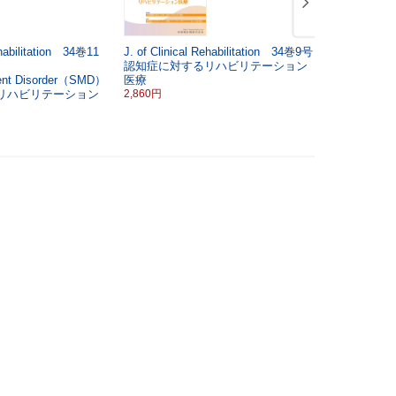
ehabilitation 34巻11
J. of Clinical Rehabilitation 34巻9号
J. of Clini
認知症に対するリハビリテーション
リハビリテ
ent Disorder（SMD）
医療
ルスプロモ
リハビリテーション
2,860円
2,860円