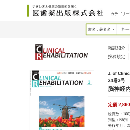
カテゴリ一
雑誌紹介
投稿規定
J. of Clini
34巻3号
脳神経
定価 2,86
総頁数：100
判型：B5判
発行年月：20