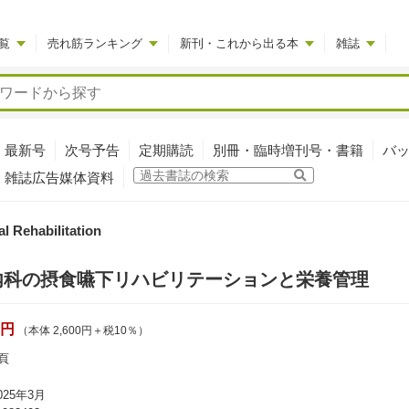
覧
売れ筋ランキング
新刊・これから出る本
雑誌
最新号
次号予告
定期購読
別冊・臨時増刊号・書籍
バ
雑誌広告媒体資料
cal Rehabilitation
内科の摂食嚥下リハビリテーションと栄養管理
0円
（本体 2,600円＋税10％）
頁
25年3月