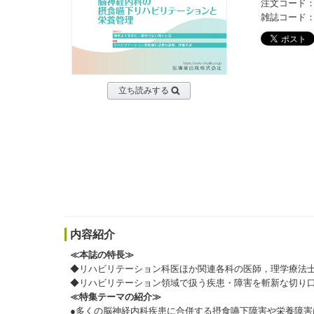
注文コード：0
雑誌コード：03
立ち読みする
内容紹介
≪本誌の特長≫
◆リハビリテーション科医ほか関連各科の医師，理学療法
◆リハビリテーション領域で扱う疾患・障害を斬新な切り
≪特集テーマの紹介≫
●多くの脳神経内科疾患に合併する摂食嚥下障害や栄養障害