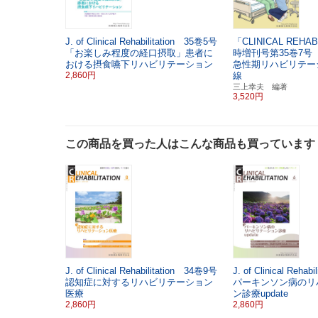
J. of Clinical Rehabilitation 35巻5号
「CLINICAL REHAB
「お楽しみ程度の経口摂取」患者に
時増刊号第35巻7号
おける摂食嚥下リハビリテーション
急性期リハビリテー
2,860円
線
三上幸夫 編著
3,520円
この商品を買った人はこんな商品も買っています
J. of Clinical Rehabilitation 34巻9号
J. of Clinical Reha
認知症に対するリハビリテーション
パーキンソン病のリ
医療
ン診療update
2,860円
2,860円