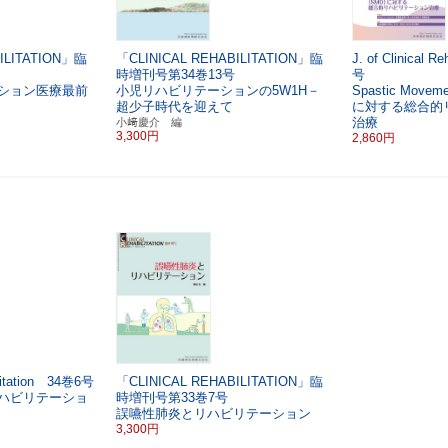
ILITATION」臨
「CLINICAL REHABILITATION」臨
J. of Clinical R
時増刊号第34巻13号
号
ション医療最前
小児リハビリテーションの5W1H－
Spastic Movem
超少子時代を迎えて
に対する総合的
治療
小﨑慶介 編
3,300円
2,860円
bilitation 34巻6号
「CLINICAL REHABILITATION」臨
ハビリテーショ
時増刊号第33巻7号
誤嚥性肺炎とリハビリテーション
3,300円